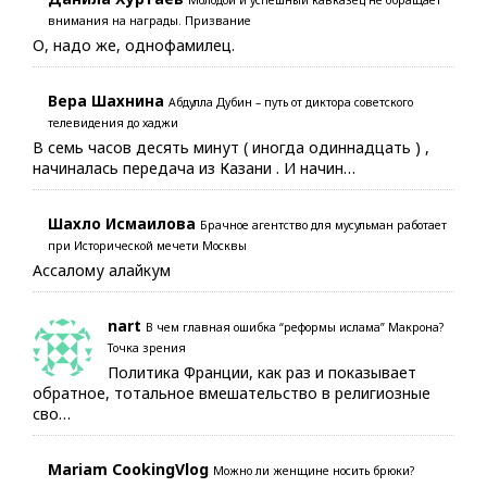
Молодой и успешный кавказец не обращает
внимания на награды. Призвание
О, надо же, однофамилец.
Вера Шахнина
Абдулла Дубин – путь от диктора советского
телевидения до хаджи
В семь часов десять минут ( иногда одиннадцать ) ,
начиналась передача из Казани . И начин…
Шахло Исмаилова
Брачное агентство для мусульман работает
при Исторической мечети Москвы
Ассалому алайкум
nart
В чем главная ошибка “реформы ислама” Макрона?
Точка зрения
Политика Франции, как раз и показывает
обратное, тотальное вмешательство в религиозные
сво…
Mariam CookingVlog
Можно ли женщине носить брюки?