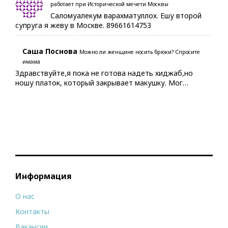
работает при Исторической мечети Москвы
Саломуалекум варахматуллох. Ешу второй
супруга я жеву в Москве. 89661614753
Саша Поснова
Можно ли женщине носить брюки? Спросите
имама
Здравствуйте,я пока не готова надеть хиджаб,но
ношу платок, который закрывает макушку. Мог…
Информация
О нас
Контакты
Вакансии