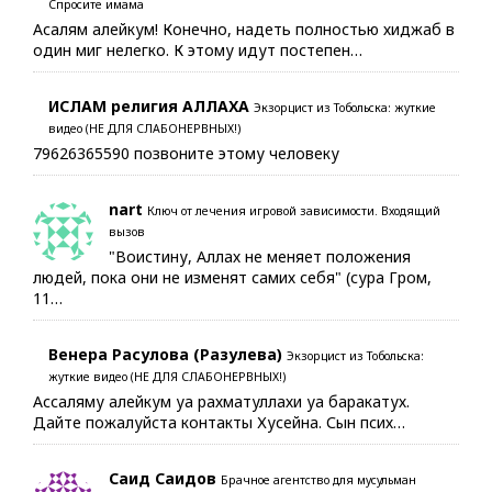
Спросите имама
Асалям алейкум! Конечно, надеть полностью хиджаб в
один миг нелегко. К этому идут постепен…
ИСЛАМ религия АЛЛАХА
Экзорцист из Тобольска: жуткие
видео (НЕ ДЛЯ СЛАБОНЕРВНЫХ!)
79626365590 позвоните этому человеку
nart
Ключ от лечения игровой зависимости. Входящий
вызов
"Воистину, Аллах не меняет положения
людей, пока они не изменят самих себя" (сура Гром,
11…
Венера Расулова (Разулева)
Экзорцист из Тобольска:
жуткие видео (НЕ ДЛЯ СЛАБОНЕРВНЫХ!)
Ассаляму алейкум уа рахматуллахи уа баракатух.
Дайте пожалуйста контакты Хусейна. Сын псих…
Саид Саидов
Брачное агентство для мусульман