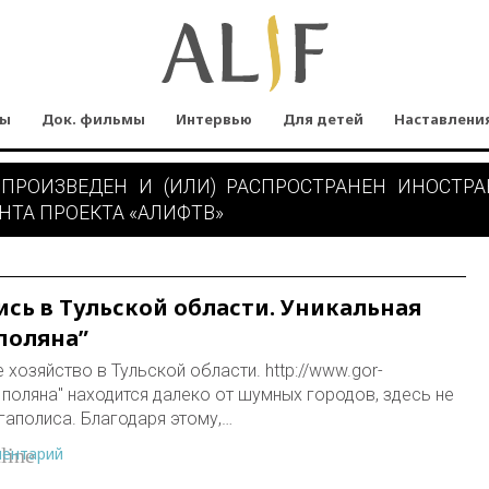
мы
Док. фильмы
Интервью
Для детей
Наставлени
 ПРОИЗВЕДЕН И (ИЛИ) РАСПРОСТРАНЕН ИНОСТР
НТА ПРОЕКТА «АЛИФТВ»
ись в Тульской области. Уникальная
поляна”
 хозяйство в Тульской области. http://www.gor-
 поляна" находится далеко от шумных городов, здесь не
гаполиса. Благодаря этому,…
ментарий
line