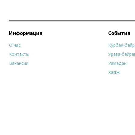
Информация
События
О нас
Курбан-бай
Контакты
Ураза-байра
Вакансии
Рамадан
Хадж