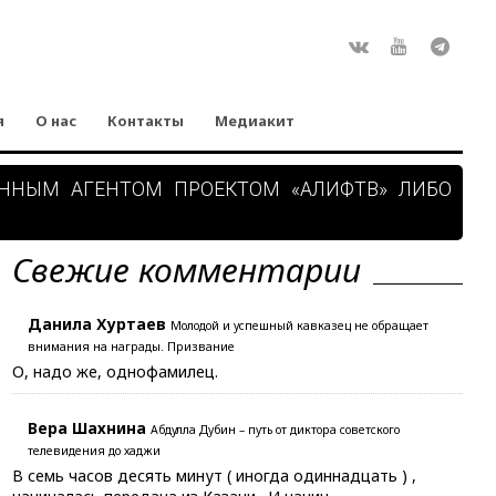
Rss
ВКонтакте
Youtube
Teleg
я
О нас
Контакты
Медиакит
АННЫМ АГЕНТОМ ПРОЕКТОМ «АЛИФТВ» ЛИБО
Свежие комментарии
Данила Хуртаев
Молодой и успешный кавказец не обращает
внимания на награды. Призвание
О, надо же, однофамилец.
Вера Шахнина
Абдулла Дубин – путь от диктора советского
телевидения до хаджи
В семь часов десять минут ( иногда одиннадцать ) ,