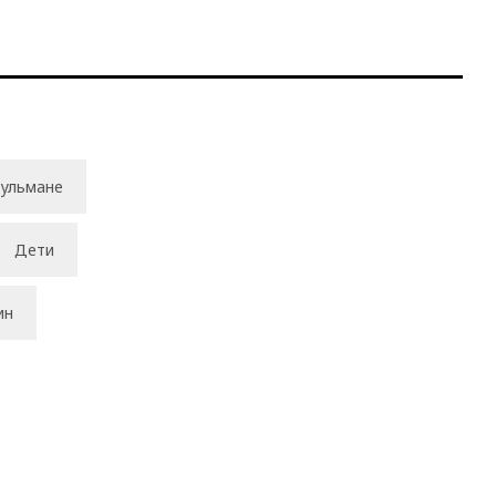
ульмане
Дети
ин