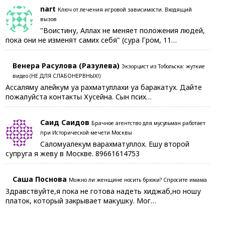
nart
Ключ от лечения игровой зависимости. Входящий
вызов
"Воистину, Аллах не меняет положения людей,
пока они не изменят самих себя" (сура Гром, 11…
Венера Расулова (Разулева)
Экзорцист из Тобольска: жуткие
видео (НЕ ДЛЯ СЛАБОНЕРВНЫХ!)
Ассаляму алейкум уа рахматуллахи уа баракатух. Дайте
пожалуйста контакты Хусейна. Сын псих…
Саид Саидов
Брачное агентство для мусульман работает
при Исторической мечети Москвы
Саломуалекум варахматуллох. Ешу второй
супруга я жеву в Москве. 89661614753
Саша Поснова
Можно ли женщине носить брюки? Спросите имама
Здравствуйте,я пока не готова надеть хиджаб,но ношу
платок, который закрывает макушку. Мог…