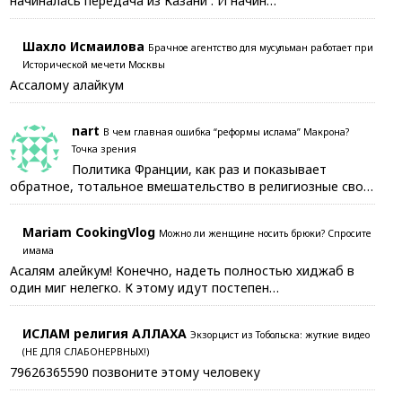
начиналась передача из Казани . И начин…
Шахло Исмаилова
Брачное агентство для мусульман работает при
Исторической мечети Москвы
Ассалому алайкум
nart
В чем главная ошибка “реформы ислама” Макрона?
Точка зрения
Политика Франции, как раз и показывает
обратное, тотальное вмешательство в религиозные сво…
Mariam CookingVlog
Можно ли женщине носить брюки? Спросите
имама
Асалям алейкум! Конечно, надеть полностью хиджаб в
один миг нелегко. К этому идут постепен…
ИСЛАМ религия АЛЛАХА
Экзорцист из Тобольска: жуткие видео
(НЕ ДЛЯ СЛАБОНЕРВНЫХ!)
79626365590 позвоните этому человеку