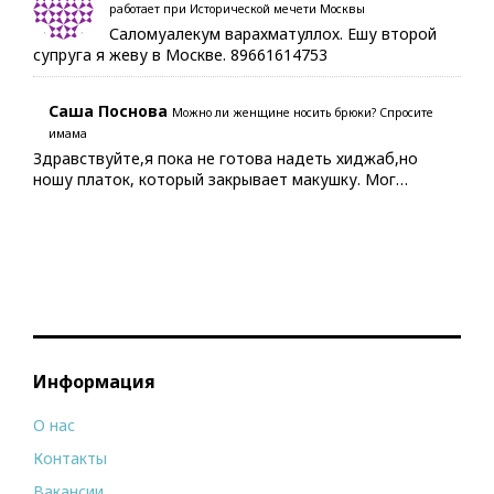
работает при Исторической мечети Москвы
Саломуалекум варахматуллох. Ешу второй
супруга я жеву в Москве. 89661614753
Саша Поснова
Можно ли женщине носить брюки? Спросите
имама
Здравствуйте,я пока не готова надеть хиджаб,но
ношу платок, который закрывает макушку. Мог…
Информация
О нас
Контакты
Вакансии