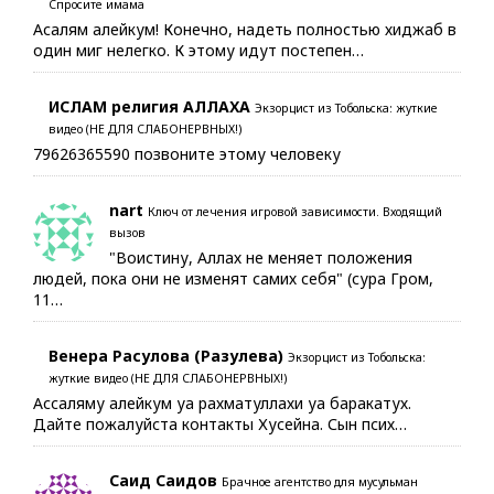
Спросите имама
Асалям алейкум! Конечно, надеть полностью хиджаб в
один миг нелегко. К этому идут постепен…
ИСЛАМ религия АЛЛАХА
Экзорцист из Тобольска: жуткие
видео (НЕ ДЛЯ СЛАБОНЕРВНЫХ!)
79626365590 позвоните этому человеку
nart
Ключ от лечения игровой зависимости. Входящий
вызов
"Воистину, Аллах не меняет положения
людей, пока они не изменят самих себя" (сура Гром,
11…
Венера Расулова (Разулева)
Экзорцист из Тобольска:
жуткие видео (НЕ ДЛЯ СЛАБОНЕРВНЫХ!)
Ассаляму алейкум уа рахматуллахи уа баракатух.
Дайте пожалуйста контакты Хусейна. Сын псих…
Саид Саидов
Брачное агентство для мусульман