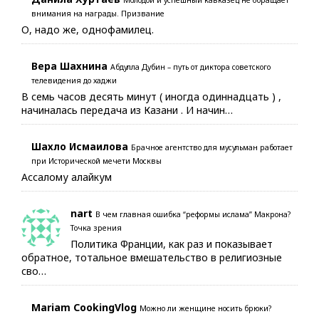
Молодой и успешный кавказец не обращает
внимания на награды. Призвание
О, надо же, однофамилец.
Вера Шахнина
Абдулла Дубин – путь от диктора советского
телевидения до хаджи
В семь часов десять минут ( иногда одиннадцать ) ,
начиналась передача из Казани . И начин…
Шахло Исмаилова
Брачное агентство для мусульман работает
при Исторической мечети Москвы
Ассалому алайкум
nart
В чем главная ошибка “реформы ислама” Макрона?
Точка зрения
Политика Франции, как раз и показывает
обратное, тотальное вмешательство в религиозные
сво…
Mariam CookingVlog
Можно ли женщине носить брюки?