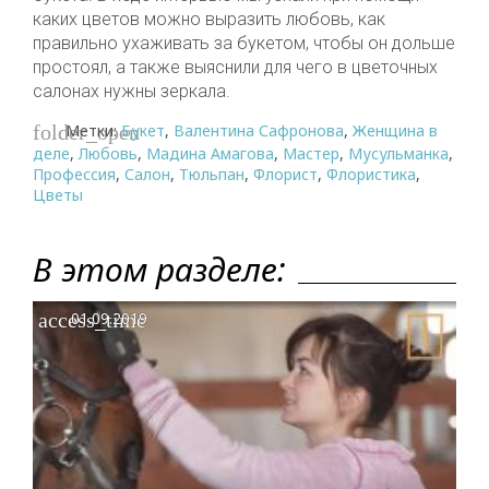
каких цветов можно выразить любовь, как
правильно ухаживать за букетом, чтобы он дольше
простоял, а также выяснили для чего в цветочных
салонах нужны зеркала.
Метки:
Букет
,
Валентина Сафронова
,
Женщина в
folder_open
деле
,
Любовь
,
Мадина Амагова
,
Мастер
,
Мусульманка
,
Профессия
,
Салон
,
Тюльпан
,
Флорист
,
Флористика
,
Цветы
В этом разделе:
access_time
01.09.2019