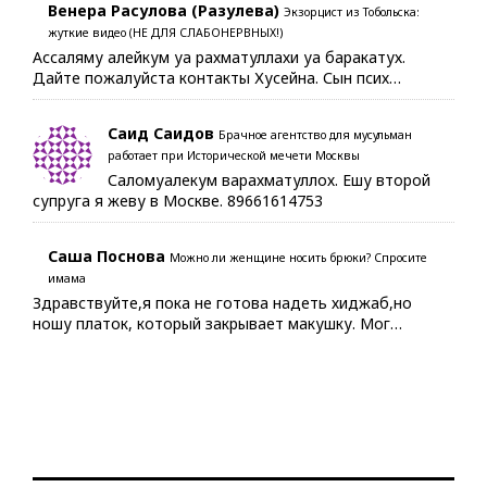
Венера Расулова (Разулева)
Экзорцист из Тобольска:
жуткие видео (НЕ ДЛЯ СЛАБОНЕРВНЫХ!)
Ассаляму алейкум уа рахматуллахи уа баракатух.
Дайте пожалуйста контакты Хусейна. Сын псих…
Саид Саидов
Брачное агентство для мусульман
работает при Исторической мечети Москвы
Саломуалекум варахматуллох. Ешу второй
супруга я жеву в Москве. 89661614753
Саша Поснова
Можно ли женщине носить брюки? Спросите
имама
Здравствуйте,я пока не готова надеть хиджаб,но
ношу платок, который закрывает макушку. Мог…