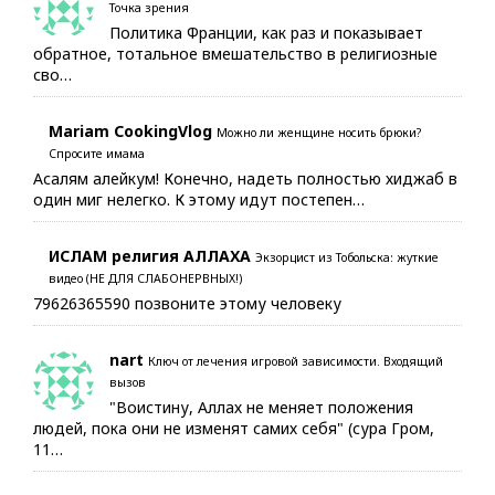
Точка зрения
Политика Франции, как раз и показывает
обратное, тотальное вмешательство в религиозные
сво…
Mariam CookingVlog
Можно ли женщине носить брюки?
Спросите имама
Асалям алейкум! Конечно, надеть полностью хиджаб в
один миг нелегко. К этому идут постепен…
ИСЛАМ религия АЛЛАХА
Экзорцист из Тобольска: жуткие
видео (НЕ ДЛЯ СЛАБОНЕРВНЫХ!)
79626365590 позвоните этому человеку
nart
Ключ от лечения игровой зависимости. Входящий
вызов
"Воистину, Аллах не меняет положения
людей, пока они не изменят самих себя" (сура Гром,
11…