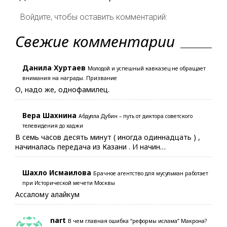
Войдите, чтобы оставить комментарий:
Свежие комментарии
Данила Хуртаев
Молодой и успешный кавказец не обращает
внимания на награды. Призвание
О, надо же, однофамилец.
Вера Шахнина
Абдулла Дубин – путь от диктора советского
телевидения до хаджи
В семь часов десять минут ( иногда одиннадцать ) ,
начиналась передача из Казани . И начин…
Шахло Исмаилова
Брачное агентство для мусульман работает
при Исторической мечети Москвы
Ассалому алайкум
nart
В чем главная ошибка “реформы ислама” Макрона?