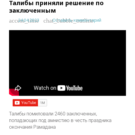
Талибы приняли решение по
заключенным
24.04.2023
Оставить комментарий
access_time
chat_bubble_outline
Талибы помиловали 2460 заключенных,
попадающих под амнистию в честь праздника
окончания Рамадана