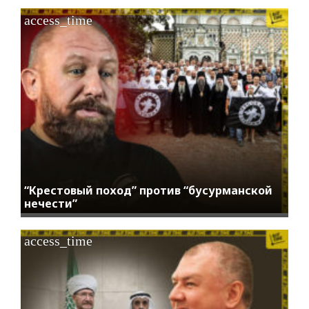
access_time
“Крестовый поход” против “бусурманской
нечести”
access_time