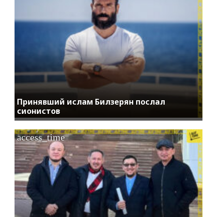
Принявший ислам Билзерян послал
сионистов
access_time