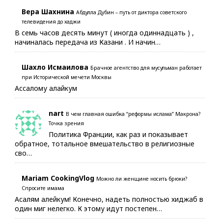
Вера Шахнина
Абдулла Дубин – путь от диктора советского
телевидения до хаджи
В семь часов десять минут ( иногда одиннадцать ) ,
начиналась передача из Казани . И начин…
Шахло Исмаилова
Брачное агентство для мусульман работает
при Исторической мечети Москвы
Ассалому алайкум
nart
В чем главная ошибка “реформы ислама” Макрона?
Точка зрения
Политика Франции, как раз и показывает
обратное, тотальное вмешательство в религиозные
сво…
Mariam CookingVlog
Можно ли женщине носить брюки?
Спросите имама
Асалям алейкум! Конечно, надеть полностью хиджаб в
один миг нелегко. К этому идут постепен…