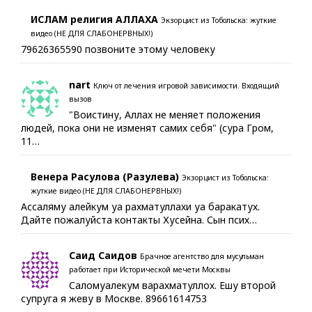
ИСЛАМ религия АЛЛАХА
Экзорцист из Тобольска: жуткие
видео (НЕ ДЛЯ СЛАБОНЕРВНЫХ!)
79626365590 позвоните этому человеку
nart
Ключ от лечения игровой зависимости. Входящий
вызов
"Воистину, Аллах не меняет положения
людей, пока они не изменят самих себя" (сура Гром,
11…
Венера Расулова (Разулева)
Экзорцист из Тобольска:
жуткие видео (НЕ ДЛЯ СЛАБОНЕРВНЫХ!)
Ассаляму алейкум уа рахматуллахи уа баракатух.
Дайте пожалуйста контакты Хусейна. Сын псих…
Саид Саидов
Брачное агентство для мусульман
работает при Исторической мечети Москвы
Саломуалекум варахматуллох. Ешу второй
супруга я жеву в Москве. 89661614753