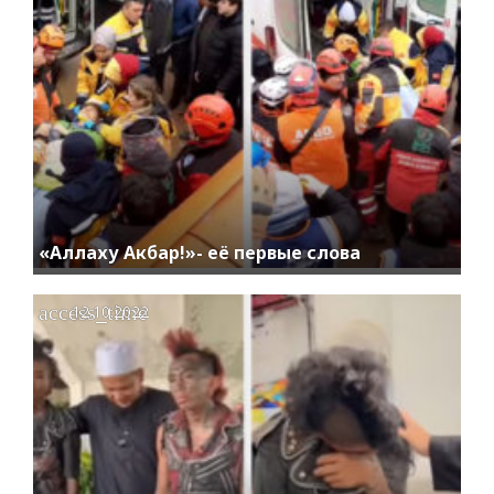
«Аллаху Акбар!»- её первые слова
access_time
12.10.2022