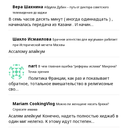
Вера Шахнина
Абдулла Дубин – путь от диктора советского
телевидения до хаджи
В семь часов десять минут ( иногда одиннадцать ) ,
начиналась передача из Казани . И начин…
Шахло Исмаилова
Брачное агентство для мусульман работает
при Исторической мечети Москвы
Ассалому алайкум
nart
В чем главная ошибка “реформы ислама” Макрона?
Точка зрения
Политика Франции, как раз и показывает
обратное, тотальное вмешательство в религиозные
сво…
Mariam CookingVlog
Можно ли женщине носить брюки?
Спросите имама
Асалям алейкум! Конечно, надеть полностью хиджаб в
один миг нелегко. К этому идут постепен…