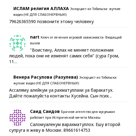
ИСЛАМ религия АЛЛАХА
Экзорцист из Тобольска: жуткие
видео (НЕ ДЛЯ СЛАБОНЕРВНЫХ!)
79626365590 позвоните этому человеку
nart
Ключ от лечения игровой зависимости. Входящий
вызов
"Воистину, Аллах не меняет положения
людей, пока они не изменят самих себя" (сура Гром,
11…
Венера Расулова (Разулева)
Экзорцист из Тобольска:
жуткие видео (НЕ ДЛЯ СЛАБОНЕРВНЫХ!)
Ассаляму алейкум уа рахматуллахи уа баракатух.
Дайте пожалуйста контакты Хусейна. Сын псих…
Саид Саидов
Брачное агентство для мусульман
работает при Исторической мечети Москвы
Саломуалекум варахматуллох. Ешу второй
супруга я жеву в Москве. 89661614753