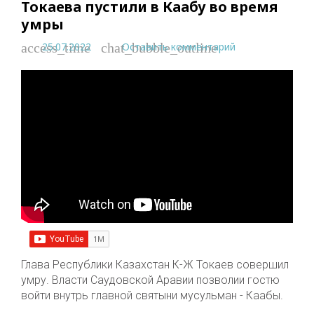
Токаева пустили в Каабу во время
умры
25.07.2022
Оставить комментарий
access_time
chat_bubble_outline
Глава Республики Казахстан К-Ж Токаев совершил
умру. Власти Саудовской Аравии позволии гостю
войти внутрь главной святыни мусульман - Каабы.