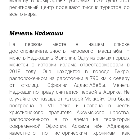
молитву в комфортных условиях. Ежегодно
этот
религиозный центр
посещают тысячи туристов со
всего мира.
Мечеть Наджаши
На первом месте в нашем списке
достопримечательность мирового масштаба –
мечеть Наджаши в Эфиопии. Одну из самых первых
мечетей в истории ислама отреставрировали в
2018 году.
Она
находится в городе Вукро,
расположенном на расстоянии в 790 км к северу
от столицы Эфиопии Аддис-Абебы. Мечеть
Наджаши по праву считается первой в Африке. Не
случайно ее называют «второй Меккой». Она была
построена в VII веке и названа в честь
христианского
правителя
Аксумского царства,
расположенного в то время на территории
современной Эфиопии, Асхама ибн Абджара,
известного по историческим хроникам как