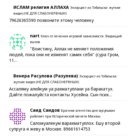
ИСЛАМ религия АЛЛАХА
Экзорцист из Тобольска: жуткие
видео (НЕ ДЛЯ СЛАБОНЕРВНЫХ!)
79626365590 позвоните этому человеку
nart
Ключ от лечения игровой зависимости. Входящий
вызов
"Воистину, Аллах не меняет положения
людей, пока они не изменят самих себя" (сура Гром,
11…
Венера Расулова (Разулева)
Экзорцист из Тобольска:
жуткие видео (НЕ ДЛЯ СЛАБОНЕРВНЫХ!)
Ассаляму алейкум уа рахматуллахи уа баракатух.
Дайте пожалуйста контакты Хусейна. Сын псих…
Саид Саидов
Брачное агентство для мусульман
работает при Исторической мечети Москвы
Саломуалекум варахматуллох. Ешу второй
супруга я жеву в Москве. 89661614753