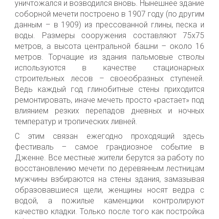
уничтожался и
возводился
вновь. Нынешнее здание
соборной мечети построено в 1907 году (по другим
данным – в 1909) из прессованной глины, песка и
воды. Размеры сооружения составляют 75х75
метров, а высота центральной башни – около 16
метров. Торчащие из здания пальмовые стволы
используются в качестве стационарных
строительных лесов – своеобразных ступеней.
Ведь каждый год глинобитные стены приходится
ремонтировать, иначе мечеть просто «растает» под
влиянием резких перепадов дневных и ночных
температур и тропических ливней.
С этим связан
ежегодн
о проходящий здесь
фестиваль – самое грандиозное событие в
Дженне. Все местные жители
берутся за работу по
восстановлению
мечети: по деревянным лестницам
мужчины взбираются на стены здания, замазывая
образовавшиеся щели, женщины носят ведра с
водой, а пожилые каменщики контролируют
качество кладки. Только после того как
постройка