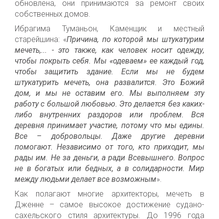
обновлена,
они
принима
ю
тся за ремонт своих
собственных
домов.
Ибрагима Туманьон, Каменщик
и местный
старейшина: «
Причина, по которой мы штукатурим
мечеть
,
...
-
э
то
также,
как человек носит одежду,
чтобы покрыть себя. Мы «одеваем»
ее
каждый год,
чтобы защитить
здание
. Если мы не будем
штукатурить мечеть, она развалится. Это Божий
дом, и мы не оставим его. Мы
выполняем
эту
работу с большой любовью.
Э
то делается без каких-
либо внутренних раздоров или проблем. Вся
деревня принимает участие, потому что мы едины.
Все – добровольцы. Даже другие деревни
помо
гают
. Независимо от того, кто приходит, мы
рады им. Не за деньги, а ради Всевышнего.
Вопрос
не в богатых или бедных, а в солидарности. Мир
между людьми делает все возможным
».
Как полагают многие архитекторы, мечеть в
Дженне – самое
высокое
достижение судано-
сахельского стиля
архитектуры
.
Д
о 1996 года