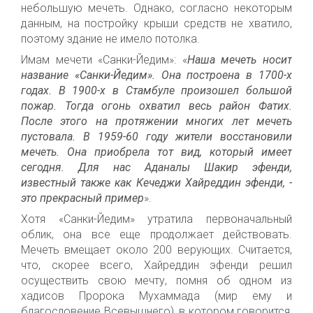
небольшую мечеть. Однако, согласно некоторым
данным, на постройку крыши
средств
не хватило,
поэтому
здание
не имел
о
потолка.
Имам мечети «Санки-Йедим»: «
Наша мечеть носит
название «Санки-Йедим». Она построена в 1700-х
годах. В 1900-х в Стамбуле произошел большой
пожар. Тогда огонь охватил весь район
Фатих
.
После этого на протяжении многих лет мечеть
пустовала.
В
1959-60 год
у
жители восстановили
мечеть
. Она приобрела тот
вид, котор
ый
имеет
сегодня. Для нас Аданалы Шакир эфенди,
известный также как Кечеджи Хайреддин эфенди
, -
это прекрасный пример
».
Хотя «Санки-Йедим»
утратила первоначальный
облик, она все еще продолжает действовать.
Мечеть вмещает около 200 верующих.
Считается,
что, с
корее всего, Хайреддин эфенди
решил
осуществить свою мечту
, помня об одном из
хадисов Пророка Мухаммада (мир ему и
благословение Всевышнего), в котором говорится,