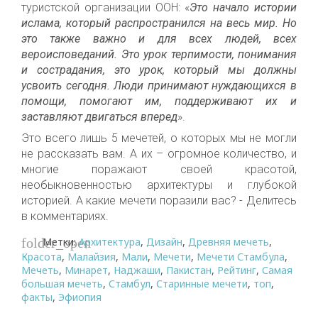
туристской организации ООН: «
Это начало истории
ислама, который распространился на весь мир. Но
это также важно и для всех людей, всех
вероисповеданий. Это урок терпимости, понимания
и сострадания, это урок, который мы должны
усвоить сегодня. Люди принимают нуждающихся в
помощи, помогают им, поддерживают их и
заставляют двигаться вперед
».
Это всего лишь 5 мечетей, о которых мы не могли
не рассказать вам. А их – огромное
количество
, и
многие
поража
ю
т своей красотой
,
необыкновенностью
архитектуры и глубокой
историей
. А какие мечети поразили вас? - Делитесь
в комментариях.
Метки:
Архитектура
,
Дизайн
,
Древняя мечеть
,
folder_open
Красота
,
Малайзия
,
Мали
,
Мечети
,
Мечети Стамбула
,
Мечеть
,
Минарет
,
Наджаши
,
Пакистан
,
Рейтинг
,
Самая
большая мечеть
,
Стамбул
,
Старинные мечети
,
топ
,
факты
,
Эфиопия