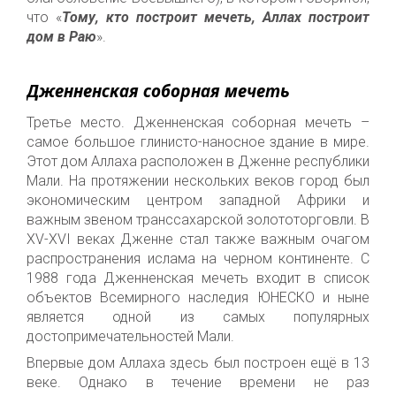
что «
Тому, кто построит мечеть, Аллах построит
дом в Раю
».
Дженненская соборная мечеть
Третье место
.
Дженненская соборная мечеть –
самое большое глинисто-наносное здание в мире.
Этот дом Аллаха
расположен в Дженне республики
Мали. На протяжении нескольких
веков
город был
экономическим
центром
западной Африки
и
важным звеном транссахарской золототорговли. В
XV-XVI веках Дженне стал
также важным очагом
распространения ислама на черном континенте
. С
1988 года Дженненская мечеть входит в список
объектов Всемирного наследия ЮНЕСКО и ныне
является одной из самых популярных
достопримечательностей Мали.
Впервые
дом Аллаха
здесь был построен ещё в 13
веке. Однако в течение времени
не раз