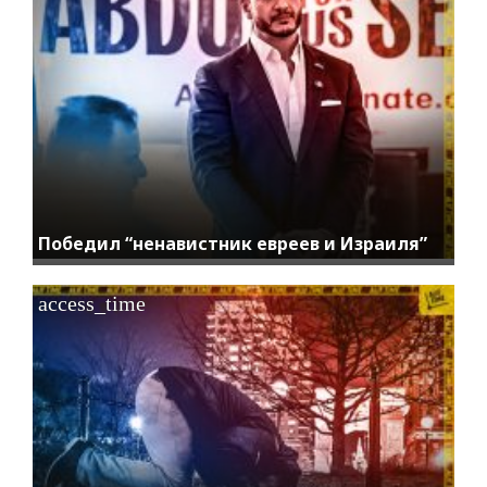
Победил “ненавистник евреев и Израиля”
access_time