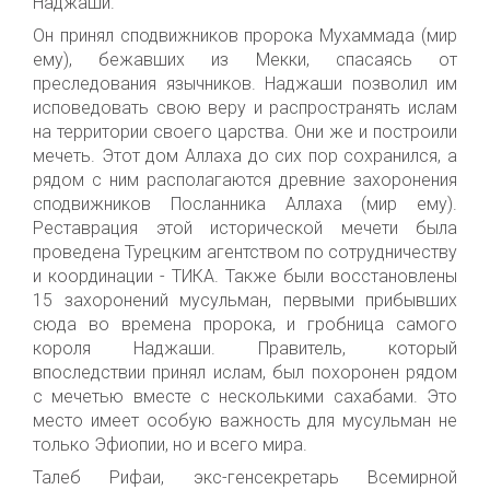
Наджаши.
Он принял сподвижников пророка Мухаммада (мир
ему), бежавших из Мекки, спасаясь от
преследования язычников.
Наджаши
позволил
им
исповедовать свою веру и распространять ислам
на территории своего царства. Они же и построили
мечеть. Этот дом Аллаха до сих пор с
охранился
, а
рядом с ним располагаются древние захоронения
сподвижников П
осланника Аллаха
(мир ему).
Реставрация этой исторической мечети была
проведена
Турецк
им
агентство
м
по сотрудничеству
и координации - ТИКА. Также были восстановлены
15 захоронений мусульман, первыми прибывших
сюда во времена пророка, и гробница самого
короля Наджаши.
П
равитель, который
впоследствии принял ислам, был похоронен рядом
с мечетью вместе с несколькими сахабами. Это
место
имеет особую
важн
ость
для мусульман не
только Эфиопии, но и всего мира.
Талеб Рифаи, экс-генсекретарь Всемирной