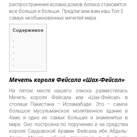
распространения ислама домов Аллаха становится
все больше и больше. Предлагаем вам наш Топ 5
самых необыкновенных мечетей мира.
Содержимое
Мечеть короля Фейсала «Шах-Фейсал»
На пятом месте нашего списка разместилась
Мечеть короля Фейсала или «Шах-Фейсал» в
столице Пакистана – Исламабаде. Это – сам
ое
больш
ое
мусульманское молитвенное здание
в
Азии, и одн
о
из самых больших и знаменитых в
мире. Он
о
построена по поручению и на средства
короля Саудовской Аравии Фейсaла ибн Абдель
-