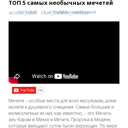
ТОП 5 самых необычных мечетей
19.03.2020
Оставить комментарий
access_time
chat_bubble_outline
Мечети ‒ особые места для всех мусульман, дома
молитв и душевного очищения. Самые большие и
великолепные из них, как известно, ‒ это Мечеть
аль-Харам в Мекке и Мечеть Пророка в Медине,
которые вмещают сотни тысяч верующих. По мере