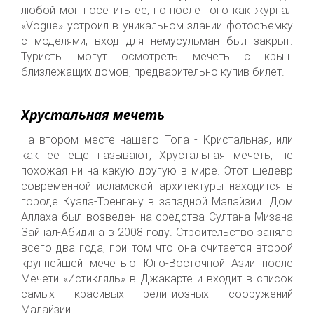
любой мог посетить
ее
, но после того как журнал
«Vogue» устроил в
уникальном здании
фотосъемку
с моделями, вход для немусульман был закрыт.
Турист
ы могут осмотреть
мечеть с крыш
близлежащих домов, предварительно купив билет.
Хрустальная мечеть
На втором месте нашего Топа - Кристальная, или
как ее еще называют, Хрустальная мечеть, не
похожая ни на какую другую в мире. Это
т
шедевр
современной исламской архитектуры находится в
городе Куала-Тренгану в западной Малайзии.
Дом
Аллаха
был
возведен
на средства Султана Мизана
Зайнал
-
Абидина в 2008 году. Строительство заняло
всего два года, при том что она считается второй
крупнейшей мечетью Юго-Восточной Азии после
Мечети «Истикляль» в Джакарте и входит в список
самых красивых
религиозных сооружений
Малайзии.