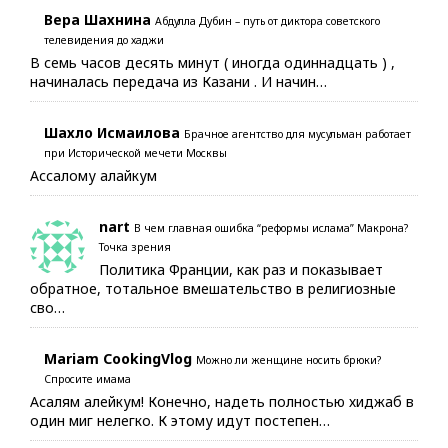
Вера Шахнина
Абдулла Дубин – путь от диктора советского
телевидения до хаджи
В семь часов десять минут ( иногда одиннадцать ) ,
начиналась передача из Казани . И начин…
Шахло Исмаилова
Брачное агентство для мусульман работает
при Исторической мечети Москвы
Ассалому алайкум
nart
В чем главная ошибка “реформы ислама” Макрона?
Точка зрения
Политика Франции, как раз и показывает
обратное, тотальное вмешательство в религиозные
сво…
Mariam CookingVlog
Можно ли женщине носить брюки?
Спросите имама
Асалям алейкум! Конечно, надеть полностью хиджаб в
один миг нелегко. К этому идут постепен…