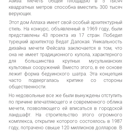
Aзиза. Мечеть общей площадью в 5 тысяч
квадратных метров способна вместить 300 тысяч
верующих.
Этот дом Аллаха имеет свой
особый
архитектурный
стиль.
На конкурс, объявленный в
1969 году, были
представлены 43 проекта из 17 стран. Победил
турецк
ий
архитектор Ведат Далокая. Уникальность
дизайна мечети Фейсала заключается в том, что
она не имеет традиционного купола, характерного
для большинства крупных
мусульманских
культовых сооружений
. Вместо этого, в
ее
основе
лежит форма бедуинского шатра. Эта концепция
часто подвергалась критике со стороны
общественности
.
Но недовольные
все же был
и
вынужден
ы
отступить
по причине впечатляющего и современного облика
мечети, позволяющего ей вписаться в городской
ландшафт. На строительство этого огромного
комплекса, открытие которого состоялось в 1987
году, потрачено свыше 120 миллионов долларов. В