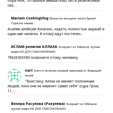
обратное, тотальное вмешательство в религиозные
сво…
Mariam CookingVlog
Можно ли женщине носить брюки?
Спросите имама
Асалям алейкум! Конечно, надеть полностью хиджаб в
один миг нелегко. К этому идут постепен…
ИСЛАМ религия АЛЛАХА
Экзорцист из Тобольска: жуткие
видео (НЕ ДЛЯ СЛАБОНЕРВНЫХ!)
79626365590 позвоните этому человеку
nart
Ключ от лечения игровой зависимости. Входящий
вызов
"Воистину, Аллах не меняет положения
людей, пока они не изменят самих себя" (сура Гром,
11…
Венера Расулова (Разулева)
Экзорцист из Тобольска:
жуткие видео (НЕ ДЛЯ СЛАБОНЕРВНЫХ!)