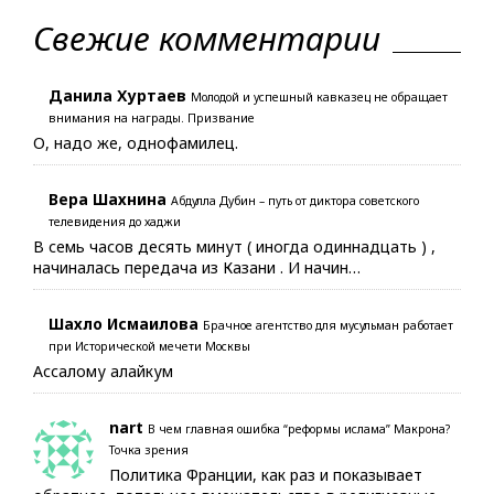
Свежие комментарии
Данила Хуртаев
Молодой и успешный кавказец не обращает
внимания на награды. Призвание
О, надо же, однофамилец.
Вера Шахнина
Абдулла Дубин – путь от диктора советского
телевидения до хаджи
В семь часов десять минут ( иногда одиннадцать ) ,
начиналась передача из Казани . И начин…
Шахло Исмаилова
Брачное агентство для мусульман работает
при Исторической мечети Москвы
Ассалому алайкум
nart
В чем главная ошибка “реформы ислама” Макрона?
Точка зрения
Политика Франции, как раз и показывает