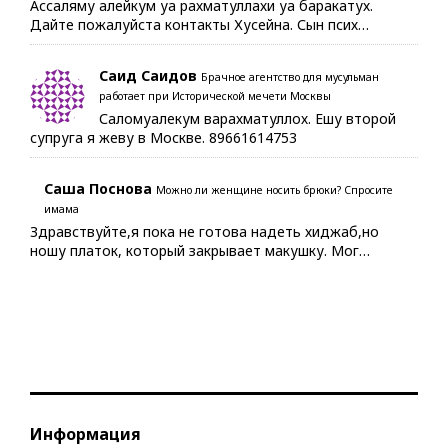
Ассаляму алейкум уа рахматуллахи уа баракатух.
Дайте пожалуйста контакты Хусейна. Сын псих…
Саид Саидов
Брачное агентство для мусульман
работает при Исторической мечети Москвы
Саломуалекум варахматуллох. Ешу второй
супруга я жеву в Москве. 89661614753
Саша Поснова
Можно ли женщине носить брюки? Спросите
имама
Здравствуйте,я пока не готова надеть хиджаб,но
ношу платок, который закрывает макушку. Мог…
Информация