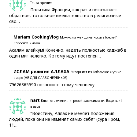
Точка зрения
Политика Франции, как раз и показывает
обратное, тотальное вмешательство в религиозные
сво…
Mariam CookingVlog
Можно ли женщине носить брюки?
Спросите имама
Асалям алейкум! Конечно, надеть полностью хиджаб в
один миг нелегко. К этому идут постепен…
ИСЛАМ религия АЛЛАХА
Экзорцист из Тобольска: жуткие
видео (НЕ ДЛЯ СЛАБОНЕРВНЫХ!)
79626365590 позвоните этому человеку
nart
Ключ от лечения игровой зависимости. Входящий
вызов
"Воистину, Аллах не меняет положения
людей, пока они не изменят самих себя" (сура Гром,
11…