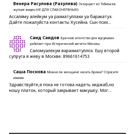
Венера Расулова (Разулева)
Экзорцист из Тобольска:
жуткие видео (НЕ ДЛЯ СЛАБОНЕРВНЫХ!)
Ассаляму алейкум уа рахматуллахи уа баракатух.
Дайте пожалуйста контакты Хусейна. Сын псих…
Саид Саидов
Брачное агентство для мусульман
работает при Исторической мечети Москвы
Саломуалекум варахматуллох. Ешу второй
супруга я жеву в Москве. 89661614753
Саша Поснова
Можно ли женщине носить брюки? Спросите
имама
Здравствуйте,я пока не готова надеть хиджаб,но
ношу платок, который закрывает макушку. Мог…