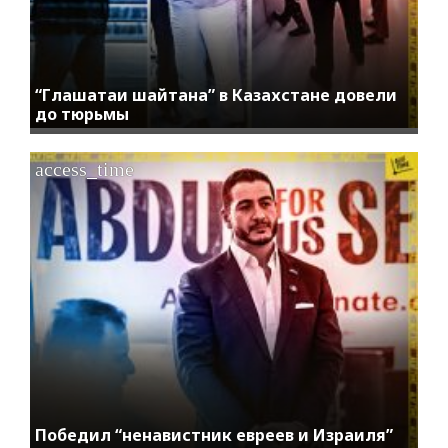
“Глашатаи шайтана” в Казахстане довели
до тюрьмы
access_time
Победил “ненавистник евреев и Израиля”