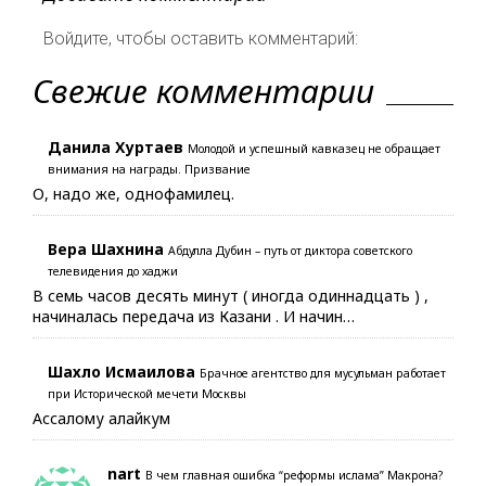
Войдите, чтобы оставить комментарий:
Свежие комментарии
Данила Хуртаев
Молодой и успешный кавказец не обращает
внимания на награды. Призвание
О, надо же, однофамилец.
Вера Шахнина
Абдулла Дубин – путь от диктора советского
телевидения до хаджи
В семь часов десять минут ( иногда одиннадцать ) ,
начиналась передача из Казани . И начин…
Шахло Исмаилова
Брачное агентство для мусульман работает
при Исторической мечети Москвы
Ассалому алайкум
nart
В чем главная ошибка “реформы ислама” Макрона?