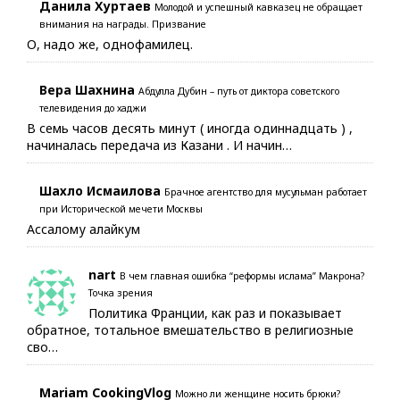
Данила Хуртаев
Молодой и успешный кавказец не обращает
внимания на награды. Призвание
О, надо же, однофамилец.
Вера Шахнина
Абдулла Дубин – путь от диктора советского
телевидения до хаджи
В семь часов десять минут ( иногда одиннадцать ) ,
начиналась передача из Казани . И начин…
Шахло Исмаилова
Брачное агентство для мусульман работает
при Исторической мечети Москвы
Ассалому алайкум
nart
В чем главная ошибка “реформы ислама” Макрона?
Точка зрения
Политика Франции, как раз и показывает
обратное, тотальное вмешательство в религиозные
сво…
Mariam CookingVlog
Можно ли женщине носить брюки?