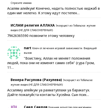
Спросите имама
Асалям алейкум! Конечно, надеть полностью хиджаб в
один миг нелегко. К этому идут постепен…
ИСЛАМ религия АЛЛАХА
Экзорцист из Тобольска: жуткие
видео (НЕ ДЛЯ СЛАБОНЕРВНЫХ!)
79626365590 позвоните этому человеку
nart
Ключ от лечения игровой зависимости. Входящий
вызов
"Воистину, Аллах не меняет положения
людей, пока они не изменят самих себя" (сура Гром,
11…
Венера Расулова (Разулева)
Экзорцист из Тобольска:
жуткие видео (НЕ ДЛЯ СЛАБОНЕРВНЫХ!)
Ассаляму алейкум уа рахматуллахи уа баракатух.
Дайте пожалуйста контакты Хусейна. Сын псих…
Саид Саидов
Брачное агентство для мусульман