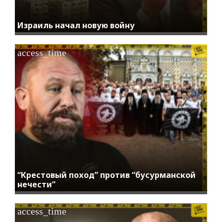
Израиль начал новую войну
access_time
“Крестовый поход” против “бусурманской
нечести”
access_time