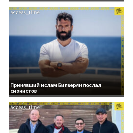
access_time
Принявший ислам Билзерян послал
сионистов
access_time