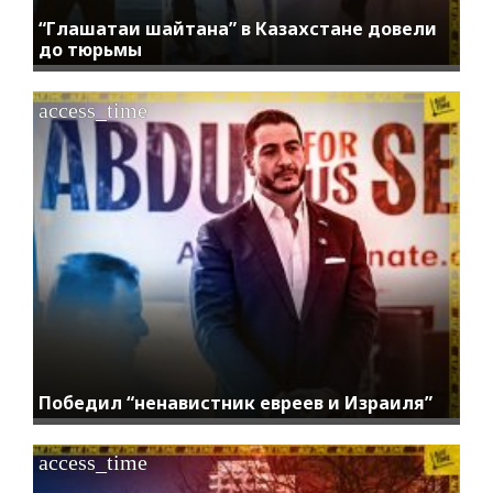
“Глашатаи шайтана” в Казахстане довели
до тюрьмы
access_time
Победил “ненавистник евреев и Израиля”
access_time