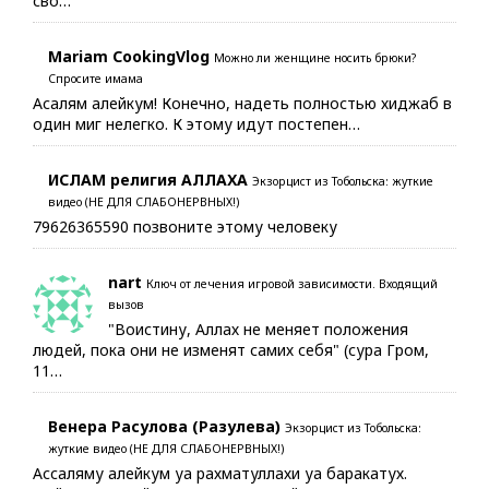
сво…
Mariam CookingVlog
Можно ли женщине носить брюки?
Спросите имама
Асалям алейкум! Конечно, надеть полностью хиджаб в
один миг нелегко. К этому идут постепен…
ИСЛАМ религия АЛЛАХА
Экзорцист из Тобольска: жуткие
видео (НЕ ДЛЯ СЛАБОНЕРВНЫХ!)
79626365590 позвоните этому человеку
nart
Ключ от лечения игровой зависимости. Входящий
вызов
"Воистину, Аллах не меняет положения
людей, пока они не изменят самих себя" (сура Гром,
11…
Венера Расулова (Разулева)
Экзорцист из Тобольска:
жуткие видео (НЕ ДЛЯ СЛАБОНЕРВНЫХ!)
Ассаляму алейкум уа рахматуллахи уа баракатух.