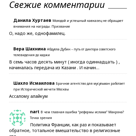
Свежие комментарии
Данила Хуртаев
Молодой и успешный кавказец не обращает
внимания на награды. Призвание
О, надо же, однофамилец.
Вера Шахнина
Абдулла Дубин – путь от диктора советского
телевидения до хаджи
В семь часов десять минут ( иногда одиннадцать ) ,
начиналась передача из Казани . И начин…
Шахло Исмаилова
Брачное агентство для мусульман работает
при Исторической мечети Москвы
Ассалому алайкум
nart
В чем главная ошибка “реформы ислама” Макрона?
Точка зрения
Политика Франции, как раз и показывает
обратное, тотальное вмешательство в религиозные