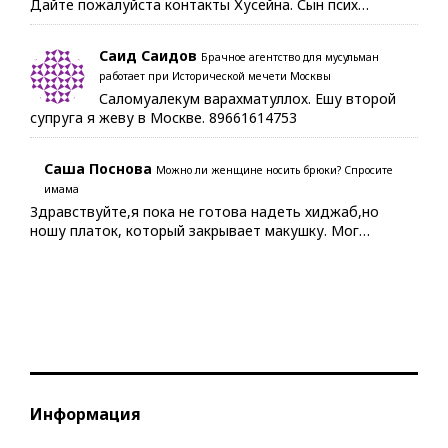
Дайте пожалуйста контакты Хусейна. Сын псих…
Саид Саидов
Брачное агентство для мусульман
работает при Исторической мечети Москвы
Саломуалекум варахматуллох. Ешу второй
супруга я жеву в Москве. 89661614753
Саша Поснова
Можно ли женщине носить брюки? Спросите
имама
Здравствуйте,я пока не готова надеть хиджаб,но
ношу платок, который закрывает макушку. Мог…
Информация