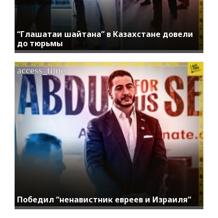
“Глашатаи шайтана” в Казахстане довели
до тюрьмы
access_time
Победил “ненавистник евреев и Израиля”