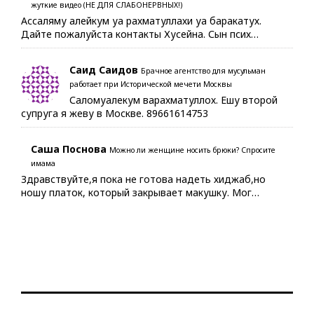
жуткие видео (НЕ ДЛЯ СЛАБОНЕРВНЫХ!)
Ассаляму алейкум уа рахматуллахи уа баракатух.
Дайте пожалуйста контакты Хусейна. Сын псих…
Саид Саидов
Брачное агентство для мусульман
работает при Исторической мечети Москвы
Саломуалекум варахматуллох. Ешу второй
супруга я жеву в Москве. 89661614753
Саша Поснова
Можно ли женщине носить брюки? Спросите
имама
Здравствуйте,я пока не готова надеть хиджаб,но
ношу платок, который закрывает макушку. Мог…