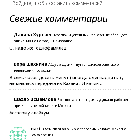
Войдите, чтобы оставить комментарий:
Свежие комментарии
Данила Хуртаев
Молодой и успешный кавказец не обращает
внимания на награды. Призвание
О, надо же, однофамилец.
Вера Шахнина
Абдулла Дубин – путь от диктора советского
телевидения до хаджи
В семь часов десять минут ( иногда одиннадцать ) ,
начиналась передача из Казани . И начин…
Шахло Исмаилова
Брачное агентство для мусульман работает
при Исторической мечети Москвы
Ассалому алайкум
nart
В чем главная ошибка “реформы ислама” Макрона?
Точка зрения