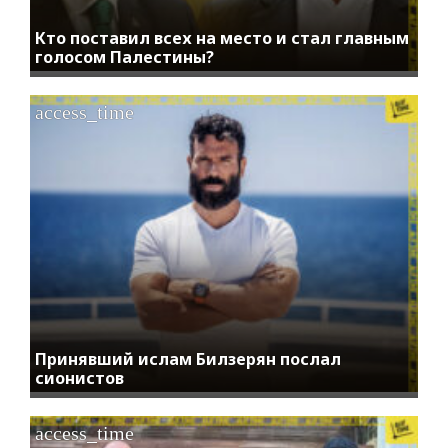
Кто поставил всех на место и стал главным
голосом Палестины?
access_time
Принявший ислам Билзерян послал
сионистов
access_time