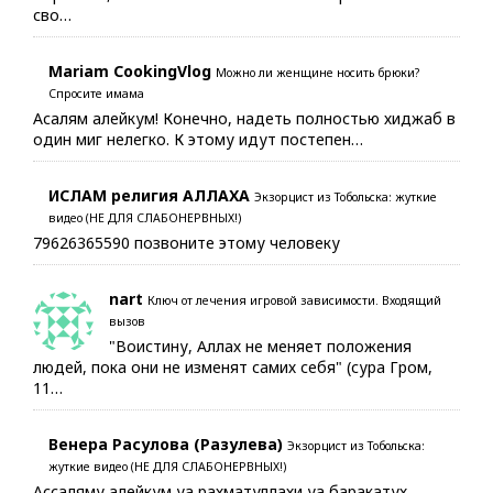
сво…
Mariam CookingVlog
Можно ли женщине носить брюки?
Спросите имама
Асалям алейкум! Конечно, надеть полностью хиджаб в
один миг нелегко. К этому идут постепен…
ИСЛАМ религия АЛЛАХА
Экзорцист из Тобольска: жуткие
видео (НЕ ДЛЯ СЛАБОНЕРВНЫХ!)
79626365590 позвоните этому человеку
nart
Ключ от лечения игровой зависимости. Входящий
вызов
"Воистину, Аллах не меняет положения
людей, пока они не изменят самих себя" (сура Гром,
11…
Венера Расулова (Разулева)
Экзорцист из Тобольска:
жуткие видео (НЕ ДЛЯ СЛАБОНЕРВНЫХ!)
Ассаляму алейкум уа рахматуллахи уа баракатух.