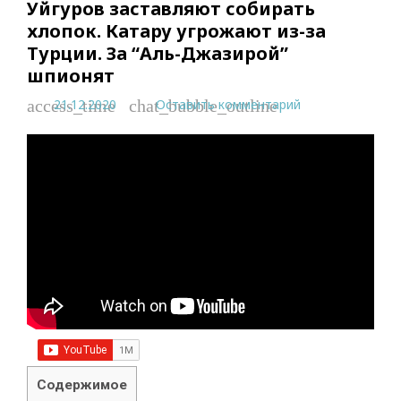
Уйгуров заставляют собирать
хлопок. Катару угрожают из-за
Турции. За “Аль-Джазирой”
шпионят
21.12.2020
Оставить комментарий
access_time
chat_bubble_outline
Содержимое