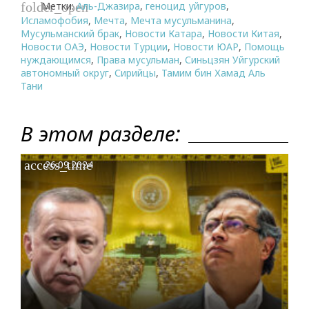
Метки:
Аль-Джазира
,
геноцид уйгуров
,
folder_open
Исламофобия
,
Мечта
,
Мечта мусульманина
,
Мусульманский брак
,
Новости Катара
,
Новости Китая
,
Новости ОАЭ
,
Новости Турции
,
Новости ЮАР
,
Помощь
нуждающимся
,
Права мусульман
,
Синьцзян Уйгурский
автономный округ
,
Сирийцы
,
Тамим бин Хамад Аль
Тани
В этом разделе:
access_time
26.09.2024