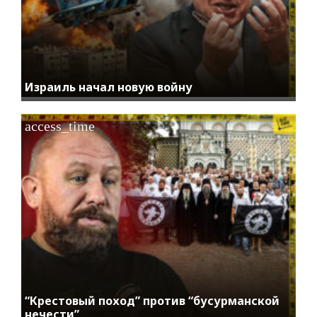
Израиль начал новую войну
access_time
“Крестовый поход” против “бусурманской
нечести”