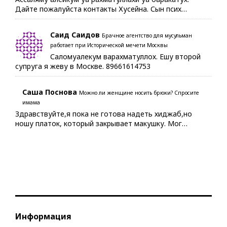
Дайте пожалуйста контакты Хусейна. Сын псих…
Саид Саидов
Брачное агентство для мусульман
работает при Исторической мечети Москвы
Саломуалекум варахматуллох. Ешу второй
супруга я жеву в Москве. 89661614753
Саша Поснова
Можно ли женщине носить брюки? Спросите
имама
Здравствуйте,я пока не готова надеть хиджаб,но
ношу платок, который закрывает макушку. Мог…
Информация