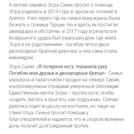
6-летняя сирийка Эсра Салих просит о помощи.
Эсра родилась в 2014 году в одном из селений в
Алеппо. Уже через год ее семья вынуждена была
бежать к границе Турции. Но и здесь их постигли
авиаудары и обстрелы. в 2017 году в результате
воздушного удара был разрушен дом, где жила
Эсра и ее родственники - погибли тетя и двое
двоюродных братьев девочки, а она сама стала
инвалидом.
Эсра Салих: «
Я потеряла ногу, поранила руку.
Погибли мои друзья и двоюродные братья
». Семья
укрылась в палаточном городке на севере Сирии,
контролируемом отрядами умеренной оппозиции.
Единственная мечта Эсры – протез ноги, чтобы
«ходить, бегать и прыгать, как подружки». Сейчас
девочка ходит в школу на костылях, но чаще на
спине отца. Семья просит помощи у
благотворителей и надеется, что в скором времени
дочь получит долгожданный протез.