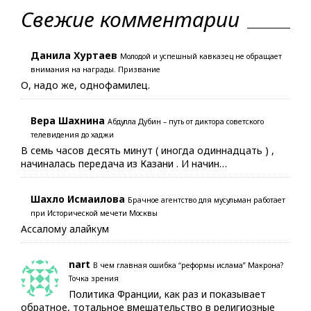
Свежие комментарии
Данила Хуртаев
Молодой и успешный кавказец не обращает
внимания на награды. Призвание
О, надо же, однофамилец.
Вера Шахнина
Абдулла Дубин – путь от диктора советского
телевидения до хаджи
В семь часов десять минут ( иногда одиннадцать ) ,
начиналась передача из Казани . И начин…
Шахло Исмаилова
Брачное агентство для мусульман работает
при Исторической мечети Москвы
Ассалому алайкум
nart
В чем главная ошибка “реформы ислама” Макрона?
Точка зрения
Политика Франции, как раз и показывает
обратное, тотальное вмешательство в религиозные