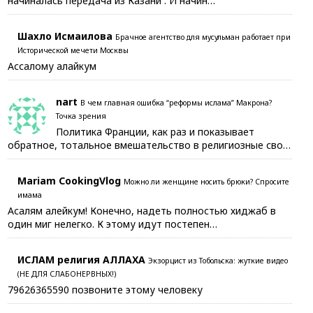
начиналась передача из Казани . И начин…
Шахло Исмаилова
Брачное агентство для мусульман работает при
Исторической мечети Москвы
Ассалому алайкум
nart
В чем главная ошибка “реформы ислама” Макрона?
Точка зрения
Политика Франции, как раз и показывает
обратное, тотальное вмешательство в религиозные сво…
Mariam CookingVlog
Можно ли женщине носить брюки? Спросите
имама
Асалям алейкум! Конечно, надеть полностью хиджаб в
один миг нелегко. К этому идут постепен…
ИСЛАМ религия АЛЛАХА
Экзорцист из Тобольска: жуткие видео
(НЕ ДЛЯ СЛАБОНЕРВНЫХ!)
79626365590 позвоните этому человеку