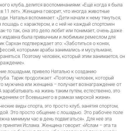
ного клуба, делится воспоминаниями: «Ещё когда я была
 в 11 лет». Женщина говорит, что иногда животные
ди. Наталья вспоминает: «Дети начали к нему тянуться,
отя лошадь с характером, и с ней не каждый спортсмен
ак-то так, она это дело любит или понимает, очень даже
х издавна была привычным и любимым ремеслом для
ик Сархан подтверждает это: «Заботиться о конях,
офессий, которыми арабы занимались и мусульмане,
раняться. Поэтому человек, который этим занимается, он
граждение».
ение лошадьми, привело Наталью к созданию
уба. Тарик продолжает: «Поэтому человек, который
то мужчина или женщина – получает вознаграждение от
зарабатывать на жизнь таким путём, естественно, это
ждением от Всевышнего в рамках мирской жизни».
еские виды спорта, это просто клуб, занятия спортом,
здой. Это просто общение с лошадью. Это рабочее поле
жна минимум час в день подвигаться». Для неё эта
принятия Ислама. Женщина говорит: «Ислам – эта та