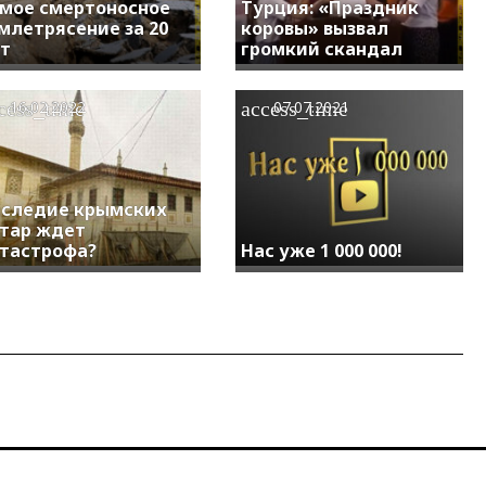
мое смертоносное
Турция: «Праздник
млетрясение за 20
коровы» вызвал
т
громкий скандал
cess_time
access_time
16.02.2022
07.07.2021
следие крымских
тар ждет
тастрофа?
Нас уже 1 000 000!