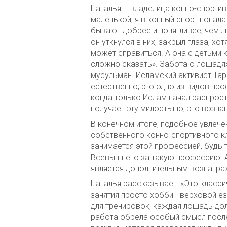
Наталья – владелица конно-спортив
маленькой, я в конный спорт попала
бывают добрее и понятливее, чем лю
он уткнулся в них, закрыл глаза, х
может справиться. А она с детьми к
сложно сказать». Забота о лошадя
мусульман. Исламский активист Тар
естественно, это одно из видов пр
когда только Ислам начал распрост
получает эту милостыню, это возна
В конечном итоге, подобное увлеч
собственного конно-спортивного кл
занимается этой профессией, будь 
Всевышнего за такую профессию. А 
является дополнительным вознагра
Наталья рассказывает: «Это классич
занятия просто хобби - верховой е
для тренировок, каждая лошадь дол
работа обрела особый смысл после 