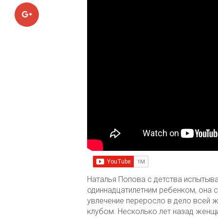
Google+
Наталья Попова с детства испытыв
одиннадцатилетним ребенком, она 
увлечение переросло в дело всей ж
клубом. Несколько лет назад женщи