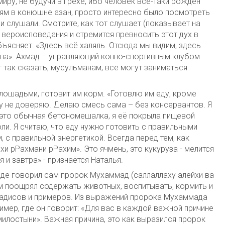
миру, не будучи в грехе, ибо человек всё-таки рождён
дям в конюшне азан, просто интересно было посмотреть
и слушали. Смотрите, как тот слушает (показывает на
 вероисповедания и стремится превносить этот дух в
бъясняет: «Здесь всё халяль. Отсюда мы видим, здесь
ана». Ахмад – управляющий конно-спортивным клубом
 так сказать, мусульманам, все могут заниматься
ошадьми, готовит им корм. «Готовлю им еду, кроме
ому не доверяю. Делаю смесь сама – без консервантов. Я
 это обычная бетономешалка, я её покрыла пищевой
и. Я считаю, что еду нужно готовить с правильными
 с правильной энергетикой. Всегда перед тем, как
и рРахмани рРахим». Это ячмень, это кукуруза - мелится
 и завтра» - признаётся Наталья.
зде говорил сам пророк Мухаммад (саллаллаху алейхи ва
ам поощрял содержать животных, воспитывать, кормить и
 хадисов и примеров. Из выражений пророка Мухаммада
ример, где он говорит: «Для вас в каждой важной причине
илостыни». Важная причина, это как выразился пророк