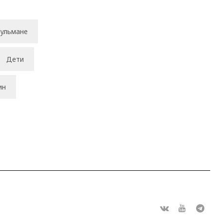
ульмане
Дети
ин
Rs