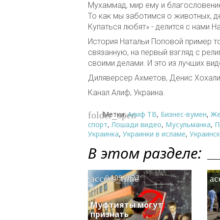
Мухаммад, мир ему и благословение
То как мы заботимся о животных, д
Купаться любят» - делится с нами Н
История Натальи Поповой пример то
связанную, на первый взгляд с ре
своими делами. И это из лучших вид
Диляверсер Ахметов, Денис Хохали
Канал Алиф, Украина.
Метки:
Алиф ТВ
,
Бизнес-вумен
,
Же
folder_open
спорт
,
Лошади видео
,
Мусульманка
,
П
Украинка
,
Украинки в исламе
,
Украинс
В этом разделе:
access_time
ac
04.09.2022
Муфтияты могут
признать