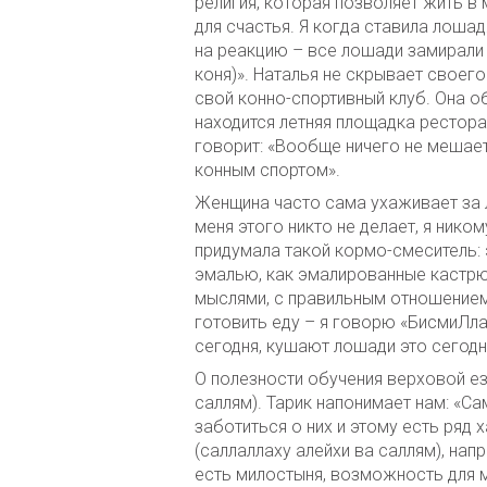
религия, которая позволяет жить в 
для счастья. Я когда ставила лоша
на реакцию – все лошади замирали 
коня)». Наталья не скрывает своего
свой конно-спортивный клуб. Она о
находится летняя площадка рестор
говорит: «Вообще ничего не мешает
конным спортом».
Женщина часто сама ухаживает за л
меня этого никто не делает, я ник
придумала такой кормо-смеситель:
эмалью, как эмалированные кастрюл
мыслями, с правильным отношением,
готовить еду – я говорю «БисмиЛлах
сегодня, кушают лошади это сегодня
О полезности обучения верховой е
саллям). Тарик напонимает нам: «С
заботиться о них и этому есть ряд
(саллаллаху алейхи ва саллям), нап
есть милостыня, возможность для м