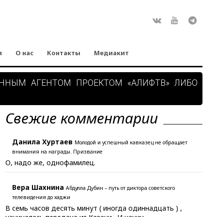
Rss
ВКонтакте
Youtube
Teleg
я
О нас
Контакты
Медиакит
АННЫМ АГЕНТОМ ПРОЕКТОМ «АЛИФТВ» ЛИБО
Свежие комментарии
Данила Хуртаев
Молодой и успешный кавказец не обращает
внимания на награды. Призвание
О, надо же, однофамилец.
Вера Шахнина
Абдулла Дубин – путь от диктора советского
телевидения до хаджи
В семь часов десять минут ( иногда одиннадцать ) ,