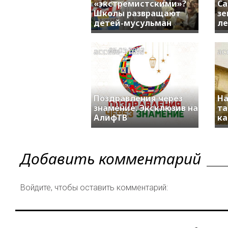
«экстремистскими»?
Са
Школы развращают
зе
детей-мусульман
ле
access_time
ac
05.05.2022
Поздравления через
На
знамение. Эксклюзив на
та
АлифТВ
ка
Добавить комментарий
Войдите, чтобы оставить комментарий: