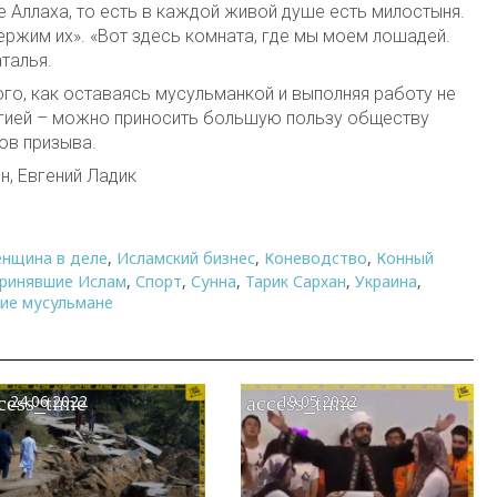
 Аллаха, то есть в каждой живой душе есть милостыня.
ержим их». «Вот здесь комната, где мы моем лошадей.
аталья.
го, как оставаясь мусульманкой и выполняя работу не
лигией – можно приносить большую пользу обществу
ов призыва.
н, Евгений Ладик
нщина в деле
,
Исламский бизнес
,
Коневодство
,
Конный
ринявшие Ислам
,
Спорт
,
Сунна
,
Тарик Сархан
,
Украина
,
кие мусульмане
cess_time
access_time
24.06.2022
19.05.2022