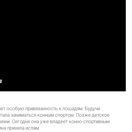
ает особую привязанность к лошадям. Будучи
стала заниматься конным спортом. Позже детское
изни. Сегодня она уже владеет конно-спортивным
на приняла ислам.