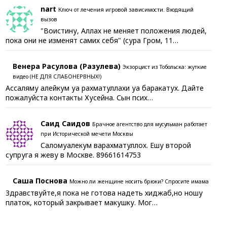
nart
Ключ от лечения игровой зависимости. Входящий
вызов
"Воистину, Аллах не меняет положения людей,
пока они не изменят самих себя" (сура Гром, 11…
Венера Расулова (Разулева)
Экзорцист из Тобольска: жуткие
видео (НЕ ДЛЯ СЛАБОНЕРВНЫХ!)
Ассаляму алейкум уа рахматуллахи уа баракатух. Дайте
пожалуйста контакты Хусейна. Сын псих…
Саид Саидов
Брачное агентство для мусульман работает
при Исторической мечети Москвы
Саломуалекум варахматуллох. Ешу второй
супруга я жеву в Москве. 89661614753
Саша Поснова
Можно ли женщине носить брюки? Спросите имама
Здравствуйте,я пока не готова надеть хиджаб,но ношу
платок, который закрывает макушку. Мог…