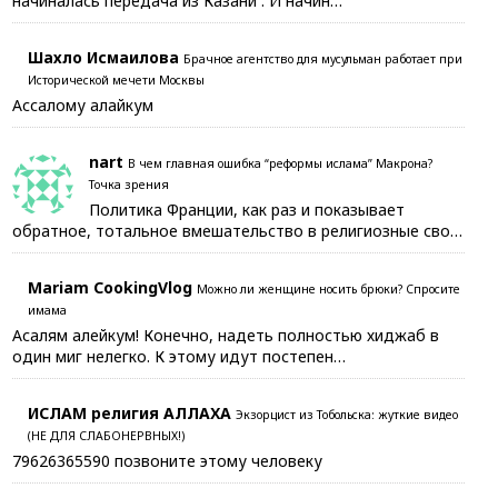
начиналась передача из Казани . И начин…
Шахло Исмаилова
Брачное агентство для мусульман работает при
Исторической мечети Москвы
Ассалому алайкум
nart
В чем главная ошибка “реформы ислама” Макрона?
Точка зрения
Политика Франции, как раз и показывает
обратное, тотальное вмешательство в религиозные сво…
Mariam CookingVlog
Можно ли женщине носить брюки? Спросите
имама
Асалям алейкум! Конечно, надеть полностью хиджаб в
один миг нелегко. К этому идут постепен…
ИСЛАМ религия АЛЛАХА
Экзорцист из Тобольска: жуткие видео
(НЕ ДЛЯ СЛАБОНЕРВНЫХ!)
79626365590 позвоните этому человеку