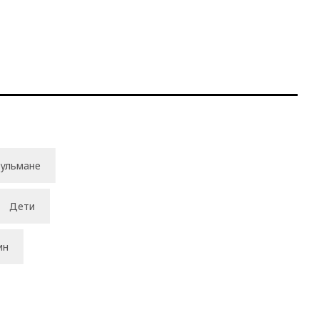
ульмане
Дети
ин