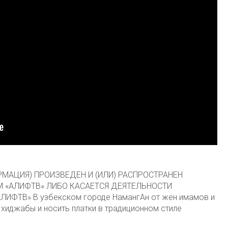
МАЦИЯ) ПРОИЗВЕДЕН И (ИЛИ) РАСПРОСТРАНЕН
 «АЛИФТВ» ЛИБО КАСАЕТСЯ ДЕЯТЕЛЬНОСТИ
ИФТВ» В узбекском городе НамангАн от жен имамов и
 хиджабы и носить платки в традиционном стиле