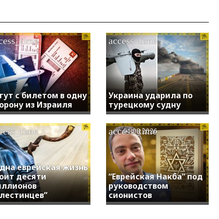
cess_time
access_time
гут с билетом в одну
Украина ударила по
орону из Израиля
турецкому судну
cess_time
access_time
01.08.2026
дна еврейская жизнь
оит десяти
“Еврейская Накба” под
иллионов
руководством
лестинцев”
сионистов