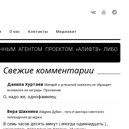
Rss
ВКонтакте
Youtube
Teleg
я
О нас
Контакты
Медиакит
АННЫМ АГЕНТОМ ПРОЕКТОМ «АЛИФТВ» ЛИБО
Свежие комментарии
Данила Хуртаев
Молодой и успешный кавказец не обращает
внимания на награды. Призвание
О, надо же, однофамилец.
Вера Шахнина
Абдулла Дубин – путь от диктора советского
телевидения до хаджи
В семь часов десять минут ( иногда одиннадцать ) ,