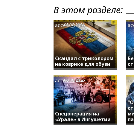
В этом разделе:
access_time
ac
05.08.2026
Скандал с триколором
Бе
на коврике для обуви
ст
access_time
ac
03.08.2026
“О
ст
Спецоперация на
м
«Урале» в Ингушетии
па