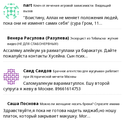
nart
Ключ от лечения игровой зависимости. Входящий
вызов
"Воистину, Аллах не меняет положения людей,
пока они не изменят самих себя" (сура Гром, 11…
Венера Расулова (Разулева)
Экзорцист из Тобольска: жуткие
видео (НЕ ДЛЯ СЛАБОНЕРВНЫХ!)
Ассаляму алейкум уа рахматуллахи уа баракатух. Дайте
пожалуйста контакты Хусейна. Сын псих…
Саид Саидов
Брачное агентство для мусульман работает
при Исторической мечети Москвы
Саломуалекум варахматуллох. Ешу второй
супруга я жеву в Москве. 89661614753
Саша Поснова
Можно ли женщине носить брюки? Спросите имама
Здравствуйте,я пока не готова надеть хиджаб,но ношу
платок, который закрывает макушку. Мог…