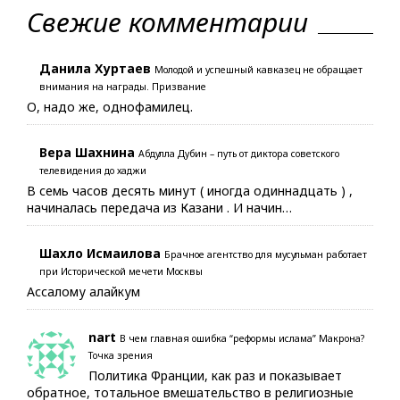
Свежие комментарии
Данила Хуртаев
Молодой и успешный кавказец не обращает
внимания на награды. Призвание
О, надо же, однофамилец.
Вера Шахнина
Абдулла Дубин – путь от диктора советского
телевидения до хаджи
В семь часов десять минут ( иногда одиннадцать ) ,
начиналась передача из Казани . И начин…
Шахло Исмаилова
Брачное агентство для мусульман работает
при Исторической мечети Москвы
Ассалому алайкум
nart
В чем главная ошибка “реформы ислама” Макрона?
Точка зрения
Политика Франции, как раз и показывает
обратное, тотальное вмешательство в религиозные