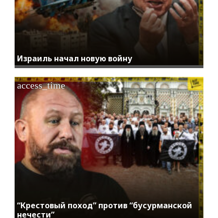
Израиль начал новую войну
access_time
“Крестовый поход” против “бусурманской
нечести”