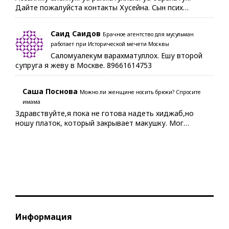
Дайте пожалуйста контакты Хусейна. Сын псих…
Саид Саидов
Брачное агентство для мусульман
работает при Исторической мечети Москвы
Саломуалекум варахматуллох. Ешу второй
супруга я жеву в Москве. 89661614753
Саша Поснова
Можно ли женщине носить брюки? Спросите
имама
Здравствуйте,я пока не готова надеть хиджаб,но
ношу платок, который закрывает макушку. Мог…
Информация