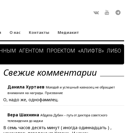
Rss
ВКонтакте
Youtube
Teleg
я
О нас
Контакты
Медиакит
АННЫМ АГЕНТОМ ПРОЕКТОМ «АЛИФТВ» ЛИБО
Свежие комментарии
Данила Хуртаев
Молодой и успешный кавказец не обращает
внимания на награды. Призвание
О, надо же, однофамилец.
Вера Шахнина
Абдулла Дубин – путь от диктора советского
телевидения до хаджи
В семь часов десять минут ( иногда одиннадцать ) ,