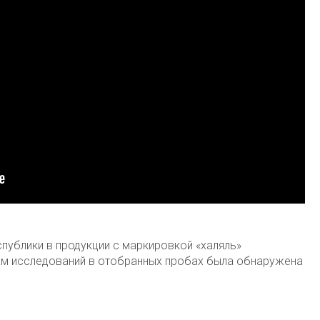
публики в продукции с маркировкой «халяль»
ам исследований в отобранных пробах была обнаружена