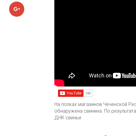
Google+
На полках магазинов Чеченской Рес
обнаружена свинина. По результат
ДНК свиньи