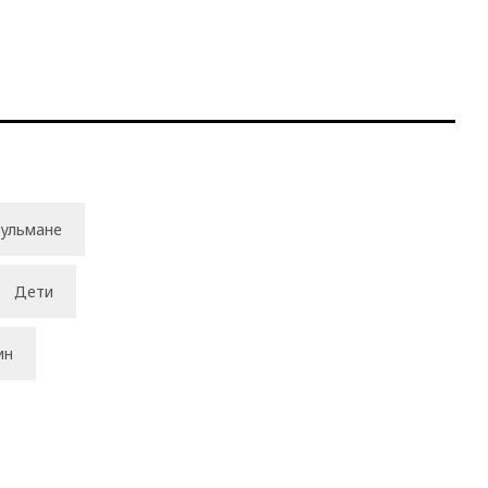
ульмане
Дети
ин