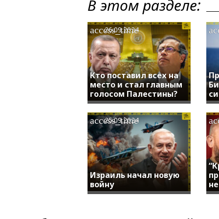
В этом разделе:
access_time
ac
26.09.2024
Кто поставил всех на
Пр
место и стал главным
Би
голосом Палестины?
си
access_time
ac
25.09.2024
“К
Израиль начал новую
пр
войну
не