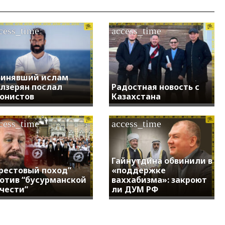
cess_time
access_time
инявший ислам
лзерян послал
Радостная новость с
онистов
Казахстана
cess_time
access_time
Гайнутдина обвинили в
рестовый поход”
«поддержке
отив “бусурманской
ваххабизма»: закроют
чести”
ли ДУМ РФ