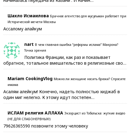
начиналась передача из Казани . И начин…
Шахло Исмаилова
Брачное агентство для мусульман работает при
Исторической мечети Москвы
Ассалому алайкум
nart
В чем главная ошибка “реформы ислама” Макрона?
Точка зрения
Политика Франции, как раз и показывает
обратное, тотальное вмешательство в религиозные сво…
Mariam CookingVlog
Можно ли женщине носить брюки? Спросите
имама
Асалям алейкум! Конечно, надеть полностью хиджаб в
один миг нелегко. К этому идут постепен…
ИСЛАМ религия АЛЛАХА
Экзорцист из Тобольска: жуткие видео
(НЕ ДЛЯ СЛАБОНЕРВНЫХ!)
79626365590 позвоните этому человеку