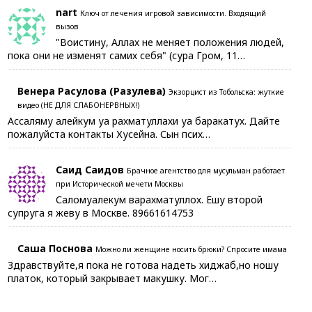
nart
Ключ от лечения игровой зависимости. Входящий
вызов
"Воистину, Аллах не меняет положения людей,
пока они не изменят самих себя" (сура Гром, 11…
Венера Расулова (Разулева)
Экзорцист из Тобольска: жуткие
видео (НЕ ДЛЯ СЛАБОНЕРВНЫХ!)
Ассаляму алейкум уа рахматуллахи уа баракатух. Дайте
пожалуйста контакты Хусейна. Сын псих…
Саид Саидов
Брачное агентство для мусульман работает
при Исторической мечети Москвы
Саломуалекум варахматуллох. Ешу второй
супруга я жеву в Москве. 89661614753
Саша Поснова
Можно ли женщине носить брюки? Спросите имама
Здравствуйте,я пока не готова надеть хиджаб,но ношу
платок, который закрывает макушку. Мог…