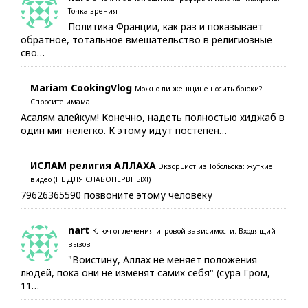
Точка зрения
Политика Франции, как раз и показывает
обратное, тотальное вмешательство в религиозные
сво…
Mariam CookingVlog
Можно ли женщине носить брюки?
Спросите имама
Асалям алейкум! Конечно, надеть полностью хиджаб в
один миг нелегко. К этому идут постепен…
ИСЛАМ религия АЛЛАХА
Экзорцист из Тобольска: жуткие
видео (НЕ ДЛЯ СЛАБОНЕРВНЫХ!)
79626365590 позвоните этому человеку
nart
Ключ от лечения игровой зависимости. Входящий
вызов
"Воистину, Аллах не меняет положения
людей, пока они не изменят самих себя" (сура Гром,
11…