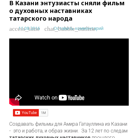
В Казани энтузиасты сняли фильм
о духовных наставниках
татарского народа
11.08.2016
Оставить комментарий
access_time
chat_bubble_outline
Создавать фильмы для Амира Гатауллина из Казани
- это и работа, и образ жизни. За 12 лет по следам
татарских духовных наставников
прошлого