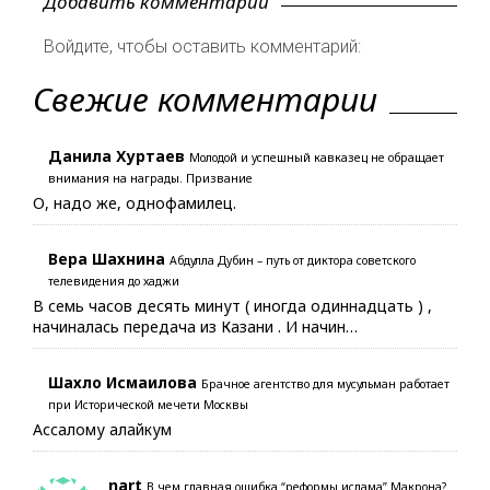
Добавить комментарий
Войдите, чтобы оставить комментарий:
Свежие комментарии
Данила Хуртаев
Молодой и успешный кавказец не обращает
внимания на награды. Призвание
О, надо же, однофамилец.
Вера Шахнина
Абдулла Дубин – путь от диктора советского
телевидения до хаджи
В семь часов десять минут ( иногда одиннадцать ) ,
начиналась передача из Казани . И начин…
Шахло Исмаилова
Брачное агентство для мусульман работает
при Исторической мечети Москвы
Ассалому алайкум
nart
В чем главная ошибка “реформы ислама” Макрона?