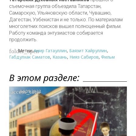
съемочная группа объездила Татарстан,
Самарскую, Ульяновскую области, Чувашию,
Дагестан, Узбекистан и не только. По материалам
многолетних поисков вышел полноценный фильм.
Работу команда энтузиастов собирается
продолжить.
Метки:
Амир Гатауллин
,
Баязит Хайруллин
,
folder_open
Габдулхак Саматов
,
Казань
,
Нияз Сабиров
,
Фильм
В этом разделе:
access_time
04.09.2022