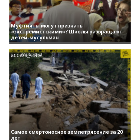
Муфтияты могут признать
«экстремистскими»? Школы развращают
детей-мусульман
access_time
24.06.2022
Самое смертоносное землетрясение за 20
лет