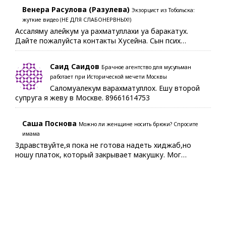
Венера Расулова (Разулева)
Экзорцист из Тобольска:
жуткие видео (НЕ ДЛЯ СЛАБОНЕРВНЫХ!)
Ассаляму алейкум уа рахматуллахи уа баракатух.
Дайте пожалуйста контакты Хусейна. Сын псих…
Саид Саидов
Брачное агентство для мусульман
работает при Исторической мечети Москвы
Саломуалекум варахматуллох. Ешу второй
супруга я жеву в Москве. 89661614753
Саша Поснова
Можно ли женщине носить брюки? Спросите
имама
Здравствуйте,я пока не готова надеть хиджаб,но
ношу платок, который закрывает макушку. Мог…