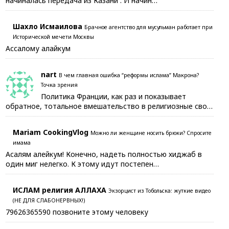
начиналась передача из Казани . И начин…
Шахло Исмаилова
Брачное агентство для мусульман работает при
Исторической мечети Москвы
Ассалому алайкум
nart
В чем главная ошибка “реформы ислама” Макрона?
Точка зрения
Политика Франции, как раз и показывает
обратное, тотальное вмешательство в религиозные сво…
Mariam CookingVlog
Можно ли женщине носить брюки? Спросите
имама
Асалям алейкум! Конечно, надеть полностью хиджаб в
один миг нелегко. К этому идут постепен…
ИСЛАМ религия АЛЛАХА
Экзорцист из Тобольска: жуткие видео
(НЕ ДЛЯ СЛАБОНЕРВНЫХ!)
79626365590 позвоните этому человеку