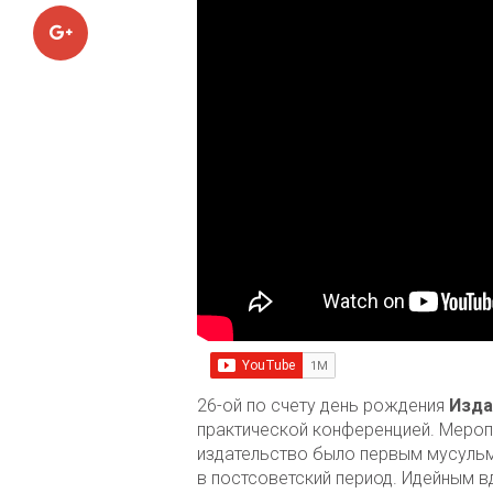
Google+
26-ой по счету день рождения
Изда
практической конференцией. Мероп
издательство было первым мусульм
в постсоветский период. Идейным 