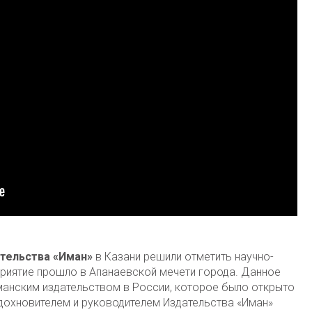
тельства «Иман»
в Казани решили отметить научно-
риятие прошло в Апанаевской мечети города. Данное
анским издательством в России, которое было открыто
вдохновителем и руководителем Издательства «Иман»