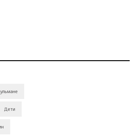
ульмане
Дети
ин