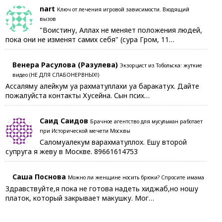
nart
Ключ от лечения игровой зависимости. Входящий
вызов
"Воистину, Аллах не меняет положения людей,
пока они не изменят самих себя" (сура Гром, 11…
Венера Расулова (Разулева)
Экзорцист из Тобольска: жуткие
видео (НЕ ДЛЯ СЛАБОНЕРВНЫХ!)
Ассаляму алейкум уа рахматуллахи уа баракатух. Дайте
пожалуйста контакты Хусейна. Сын псих…
Саид Саидов
Брачное агентство для мусульман работает
при Исторической мечети Москвы
Саломуалекум варахматуллох. Ешу второй
супруга я жеву в Москве. 89661614753
Саша Поснова
Можно ли женщине носить брюки? Спросите имама
Здравствуйте,я пока не готова надеть хиджаб,но ношу
платок, который закрывает макушку. Мог…