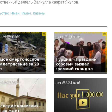
ственный деятель Валиулла хазрат Якупов.
ьство Иман
,
Иман
,
Казань
cess_time
access_time
24.06.2022
19.05.2022
мое смертоносное
Турция: «Праздник
млетрясение за 20
коровы» вызвал
т
громкий скандал
cess_time
access_time
16.02.2022
07.07.2021
следие крымских
тар ждет