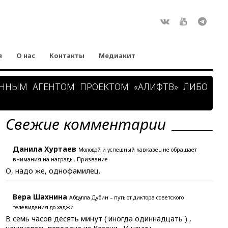
Rss
ВКонтакте
Youtube
Teleg
я
О нас
Контакты
Медиакит
АННЫМ АГЕНТОМ ПРОЕКТОМ «АЛИФТВ» ЛИБО
Свежие комментарии
Данила Хуртаев
Молодой и успешный кавказец не обращает
внимания на награды. Призвание
О, надо же, однофамилец.
Вера Шахнина
Абдулла Дубин – путь от диктора советского
телевидения до хаджи
В семь часов десять минут ( иногда одиннадцать ) ,