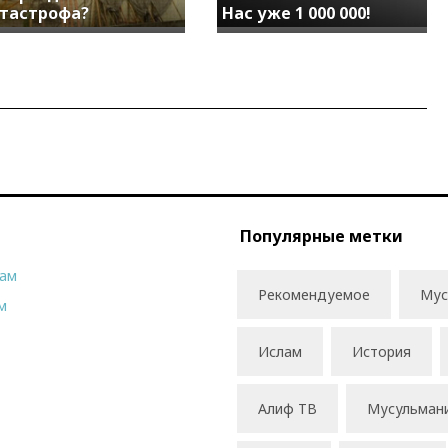
тастрофа?
Нас уже 1 000 000!
Популярные метки
рам
Рекомендуемое
Мус
м
Ислам
История
Алиф ТВ
Мусульман