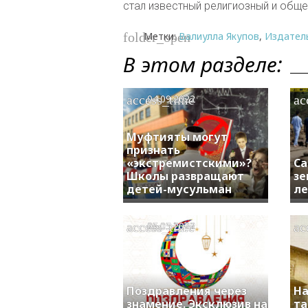
стал известный религиозный и обще
Метки:
Валиулла Якупов
,
Издател
folder_open
В этом разделе:
access_time
ac
04.09.2022
Муфтияты могут
признать
«экстремистскими»?
Са
Школы развращают
зе
детей-мусульман
ле
access_time
ac
05.05.2022
Поздравления через
На
знамение. Эксклюзив на
та