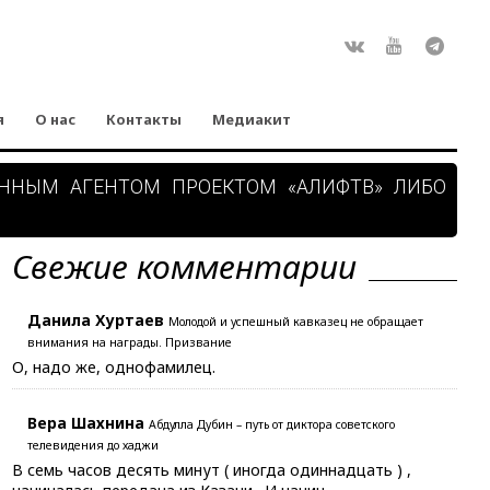
Rss
ВКонтакте
Youtube
Teleg
я
О нас
Контакты
Медиакит
АННЫМ АГЕНТОМ ПРОЕКТОМ «АЛИФТВ» ЛИБО
Свежие комментарии
Данила Хуртаев
Молодой и успешный кавказец не обращает
внимания на награды. Призвание
О, надо же, однофамилец.
Вера Шахнина
Абдулла Дубин – путь от диктора советского
телевидения до хаджи
В семь часов десять минут ( иногда одиннадцать ) ,