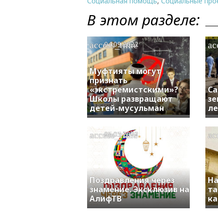
Социальная помощь
,
Социальные про
В этом разделе:
access_time
ac
04.09.2022
Муфтияты могут
признать
«экстремистскими»?
Са
Школы развращают
зе
детей-мусульман
ле
access_time
ac
05.05.2022
Поздравления через
На
знамение. Эксклюзив на
та
АлифТВ
ка