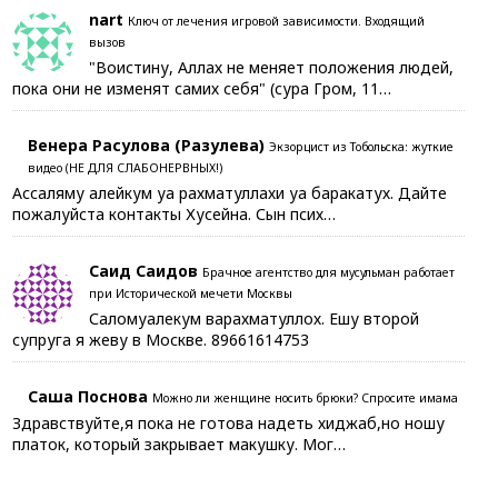
nart
Ключ от лечения игровой зависимости. Входящий
вызов
"Воистину, Аллах не меняет положения людей,
пока они не изменят самих себя" (сура Гром, 11…
Венера Расулова (Разулева)
Экзорцист из Тобольска: жуткие
видео (НЕ ДЛЯ СЛАБОНЕРВНЫХ!)
Ассаляму алейкум уа рахматуллахи уа баракатух. Дайте
пожалуйста контакты Хусейна. Сын псих…
Саид Саидов
Брачное агентство для мусульман работает
при Исторической мечети Москвы
Саломуалекум варахматуллох. Ешу второй
супруга я жеву в Москве. 89661614753
Саша Поснова
Можно ли женщине носить брюки? Спросите имама
Здравствуйте,я пока не готова надеть хиджаб,но ношу
платок, который закрывает макушку. Мог…