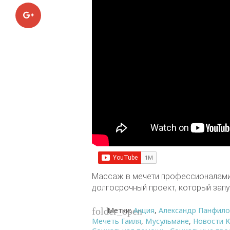
Google+
Массаж в мечети профессионалами 
долгосрочный проект, который запу
Метки:
Акция
,
Александр Панфило
folder_open
Мечеть Гаиля
,
Мусульмане
,
Новости К