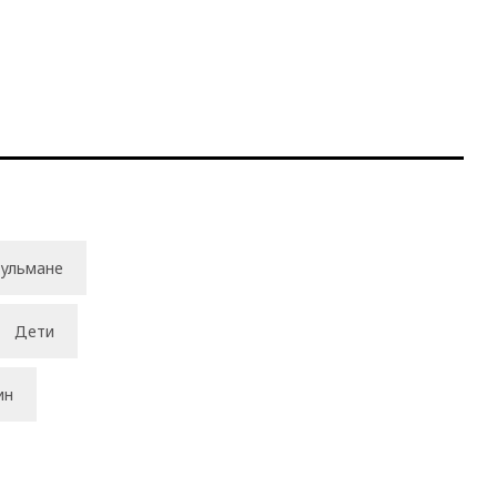
ульмане
Дети
ин