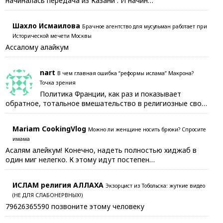
начиналась передача из Казани . И начин…
Шахло Исмаилова
Брачное агентство для мусульман работает при
Исторической мечети Москвы
Ассалому алайкум
nart
В чем главная ошибка “реформы ислама” Макрона?
Точка зрения
Политика Франции, как раз и показывает
обратное, тотальное вмешательство в религиозные сво…
Mariam CookingVlog
Можно ли женщине носить брюки? Спросите
имама
Асалям алейкум! Конечно, надеть полностью хиджаб в
один миг нелегко. К этому идут постепен…
ИСЛАМ религия АЛЛАХА
Экзорцист из Тобольска: жуткие видео
(НЕ ДЛЯ СЛАБОНЕРВНЫХ!)
79626365590 позвоните этому человеку