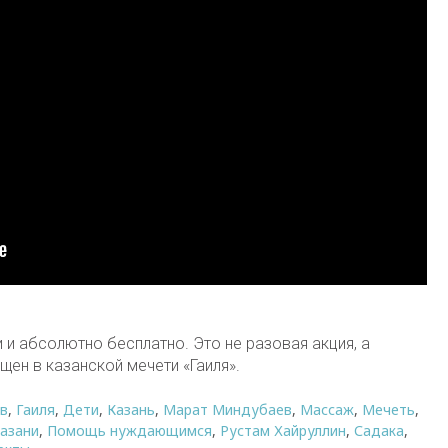
и абсолютно бесплатно. Это не разовая акция, а
щен в казанской мечети «Гаиля».
в
,
Гаиля
,
Дети
,
Казань
,
Марат Миндубаев
,
Массаж
,
Мечеть
,
азани
,
Помощь нуждающимся
,
Рустам Хайруллин
,
Садака
,