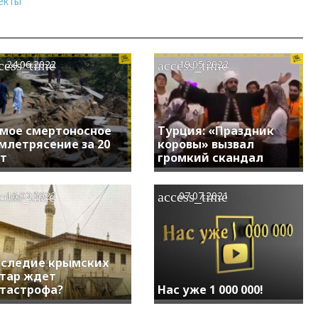
екты
cess_time
access_time
24.06.2022
19.05.2022
мое смертоносное
Турция: «Праздник
млетрясение за 20
коровы» вызвал
т
громкий скандал
cess_time
access_time
16.02.2022
07.07.2021
следие крымских
тар ждет
тастрофа?
Нас уже 1 000 000!