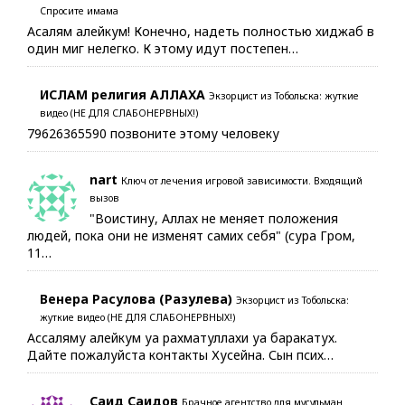
Спросите имама
Асалям алейкум! Конечно, надеть полностью хиджаб в
один миг нелегко. К этому идут постепен…
ИСЛАМ религия АЛЛАХА
Экзорцист из Тобольска: жуткие
видео (НЕ ДЛЯ СЛАБОНЕРВНЫХ!)
79626365590 позвоните этому человеку
nart
Ключ от лечения игровой зависимости. Входящий
вызов
"Воистину, Аллах не меняет положения
людей, пока они не изменят самих себя" (сура Гром,
11…
Венера Расулова (Разулева)
Экзорцист из Тобольска:
жуткие видео (НЕ ДЛЯ СЛАБОНЕРВНЫХ!)
Ассаляму алейкум уа рахматуллахи уа баракатух.
Дайте пожалуйста контакты Хусейна. Сын псих…
Саид Саидов
Брачное агентство для мусульман