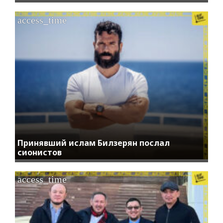
access_time
Принявший ислам Билзерян послал
сионистов
access_time