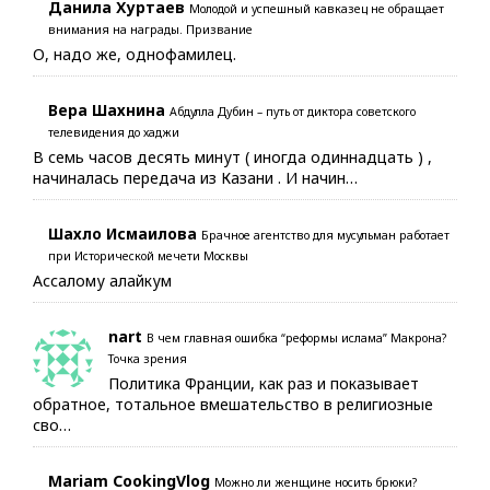
Данила Хуртаев
Молодой и успешный кавказец не обращает
внимания на награды. Призвание
О, надо же, однофамилец.
Вера Шахнина
Абдулла Дубин – путь от диктора советского
телевидения до хаджи
В семь часов десять минут ( иногда одиннадцать ) ,
начиналась передача из Казани . И начин…
Шахло Исмаилова
Брачное агентство для мусульман работает
при Исторической мечети Москвы
Ассалому алайкум
nart
В чем главная ошибка “реформы ислама” Макрона?
Точка зрения
Политика Франции, как раз и показывает
обратное, тотальное вмешательство в религиозные
сво…
Mariam CookingVlog
Можно ли женщине носить брюки?