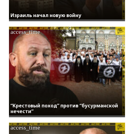
Израиль начал новую войну
access_time
“Крестовый поход” против “бусурманской
нечести”
access_time