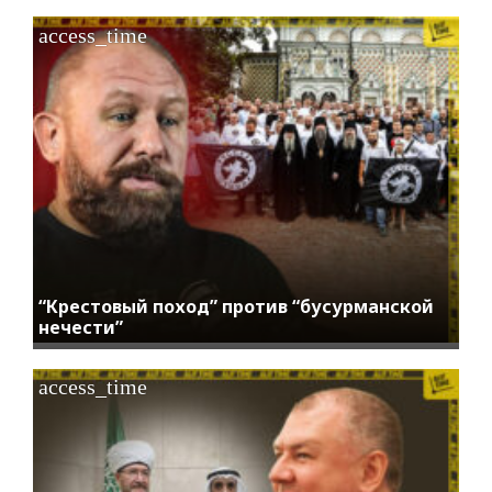
access_time
“Крестовый поход” против “бусурманской
нечести”
access_time