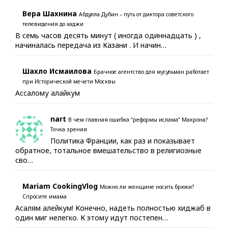
Вера Шахнина
Абдулла Дубин – путь от диктора советского
телевидения до хаджи
В семь часов десять минут ( иногда одиннадцать ) ,
начиналась передача из Казани . И начин…
Шахло Исмаилова
Брачное агентство для мусульман работает
при Исторической мечети Москвы
Ассалому алайкум
nart
В чем главная ошибка “реформы ислама” Макрона?
Точка зрения
Политика Франции, как раз и показывает
обратное, тотальное вмешательство в религиозные
сво…
Mariam CookingVlog
Можно ли женщине носить брюки?
Спросите имама
Асалям алейкум! Конечно, надеть полностью хиджаб в
один миг нелегко. К этому идут постепен…