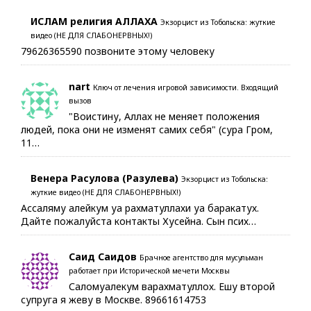
ИСЛАМ религия АЛЛАХА
Экзорцист из Тобольска: жуткие
видео (НЕ ДЛЯ СЛАБОНЕРВНЫХ!)
79626365590 позвоните этому человеку
nart
Ключ от лечения игровой зависимости. Входящий
вызов
"Воистину, Аллах не меняет положения
людей, пока они не изменят самих себя" (сура Гром,
11…
Венера Расулова (Разулева)
Экзорцист из Тобольска:
жуткие видео (НЕ ДЛЯ СЛАБОНЕРВНЫХ!)
Ассаляму алейкум уа рахматуллахи уа баракатух.
Дайте пожалуйста контакты Хусейна. Сын псих…
Саид Саидов
Брачное агентство для мусульман
работает при Исторической мечети Москвы
Саломуалекум варахматуллох. Ешу второй
супруга я жеву в Москве. 89661614753