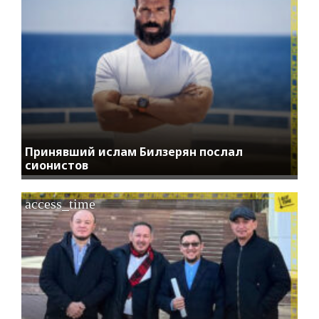
Принявший ислам Билзерян послал
сионистов
access_time