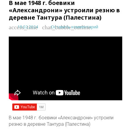
В мае 1948 г. боевики
«Александрони» устроили резню в
деревне Тантура (Палестина)
19.02.2024
Оставить комментарий
access_time
chat_bubble_outline
В мае 1948 г. боевики «Александрони» устроили
резню в деревне Тантура (Палестина)