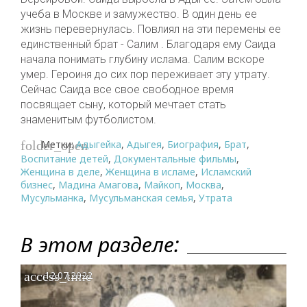
учеба в Москве и замужество. В один день ее
жизнь перевернулась. Повлиял на эти перемены ее
единственный брат - Салим . Благодаря ему Саида
начала понимать глубину ислама. Салим вскоре
умер. Героиня до сих пор переживает эту утрату.
Сейчас Саида все свое свободное время
посвящает сыну, который мечтает стать
знаменитым футболистом.
Метки:
Адыгейка
,
Адыгея
,
Биография
,
Брат
,
folder_open
Воспитание детей
,
Документальные фильмы
,
Женщина в деле
,
Женщина в исламе
,
Исламский
бизнес
,
Мадина Амагова
,
Майкоп
,
Москва
,
Мусульманка
,
Мусульманская семья
,
Утрата
В этом разделе:
access_time
12.07.2022