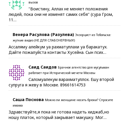
вызов
"Воистину, Аллах не меняет положения
людей, пока они не изменят самих себя" (сура Гром,
11…
Венера Расулова (Разулева)
Экзорцист из Тобольска:
жуткие видео (НЕ ДЛЯ СЛАБОНЕРВНЫХ!)
Ассаляму алейкум уа рахматуллахи уа баракатух.
Дайте пожалуйста контакты Хусейна. Сын псих…
Саид Саидов
Брачное агентство для мусульман
работает при Исторической мечети Москвы
Саломуалекум варахматуллох. Ешу второй
супруга я жеву в Москве. 89661614753
Саша Поснова
Можно ли женщине носить брюки? Спросите
имама
Здравствуйте,я пока не готова надеть хиджаб,но
ношу платок, который закрывает макушку. Мог…