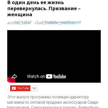
В один день ее жизнь
перевернулась. Призвание –
женщина
14.10.2017
Оставить комментарий
access_time
chat_bubble_outline
Этот выпуск программы посвящен директору
магазина по оптовой продаже аксессуаров Саиде
Берсировой. Саида выросла в Адыгее. Затем была