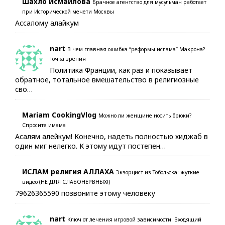
Шахло Исмаилова
Брачное агентство для мусульман работает
при Исторической мечети Москвы
Ассалому алайкум
nart
В чем главная ошибка “реформы ислама” Макрона?
Точка зрения
Политика Франции, как раз и показывает
обратное, тотальное вмешательство в религиозные
сво…
Mariam CookingVlog
Можно ли женщине носить брюки?
Спросите имама
Асалям алейкум! Конечно, надеть полностью хиджаб в
один миг нелегко. К этому идут постепен…
ИСЛАМ религия АЛЛАХА
Экзорцист из Тобольска: жуткие
видео (НЕ ДЛЯ СЛАБОНЕРВНЫХ!)
79626365590 позвоните этому человеку
nart
Ключ от лечения игровой зависимости. Входящий