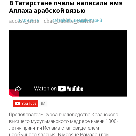
В Татарстане пчелы написали имя
Аллаха арабской вязью
17.09.2016
Оставить комментарий
access_time
chat_bubble_outline
Преподаватель курса пчеловодства Казанского
высшего мусульманского медресе имени 1000-
летия принятия Ислама стал свидетелем
необычного явления. В месяце Рамадан при