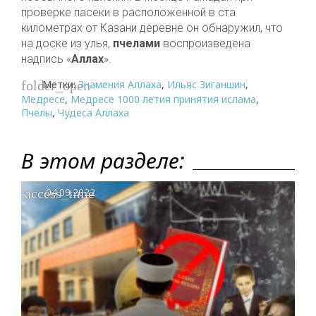
проверке пасеки в расположенной в ста
километрах от Казани деревне он обнаружил, что
на доске из улья,
пчелами
воспроизведена
надпись «
Аллах
».
Метки:
Знамения Аллаха
,
Ильяс Зиганшин
,
folder_open
Медресе
,
Медресе 1000 летия принятия ислама
,
Пчелы
,
Чудеса Аллаха
В этом разделе:
access_time
04.09.2022