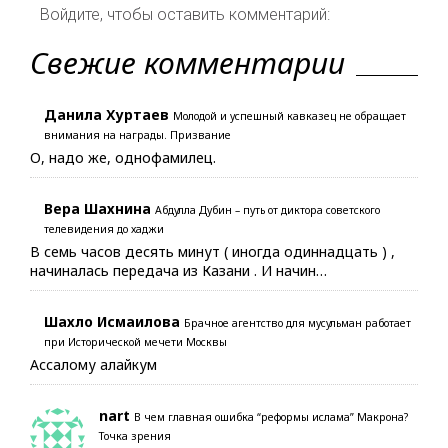
Войдите, чтобы оставить комментарий:
Свежие комментарии
Данила Хуртаев
Молодой и успешный кавказец не обращает
внимания на награды. Призвание
О, надо же, однофамилец.
Вера Шахнина
Абдулла Дубин – путь от диктора советского
телевидения до хаджи
В семь часов десять минут ( иногда одиннадцать ) ,
начиналась передача из Казани . И начин…
Шахло Исмаилова
Брачное агентство для мусульман работает
при Исторической мечети Москвы
Ассалому алайкум
nart
В чем главная ошибка “реформы ислама” Макрона?
Точка зрения