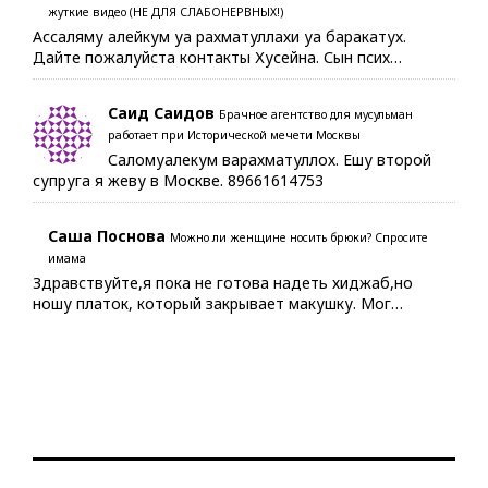
жуткие видео (НЕ ДЛЯ СЛАБОНЕРВНЫХ!)
Ассаляму алейкум уа рахматуллахи уа баракатух.
Дайте пожалуйста контакты Хусейна. Сын псих…
Саид Саидов
Брачное агентство для мусульман
работает при Исторической мечети Москвы
Саломуалекум варахматуллох. Ешу второй
супруга я жеву в Москве. 89661614753
Саша Поснова
Можно ли женщине носить брюки? Спросите
имама
Здравствуйте,я пока не готова надеть хиджаб,но
ношу платок, который закрывает макушку. Мог…