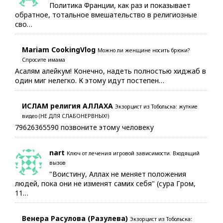
Политика Франции, как раз и показывает
обратное, тотальное вмешательство в религиозные
сво…
Mariam CookingVlog
Можно ли женщине носить брюки?
Спросите имама
Асалям алейкум! Конечно, надеть полностью хиджаб в
один миг нелегко. К этому идут постепен…
ИСЛАМ религия АЛЛАХА
Экзорцист из Тобольска: жуткие
видео (НЕ ДЛЯ СЛАБОНЕРВНЫХ!)
79626365590 позвоните этому человеку
nart
Ключ от лечения игровой зависимости. Входящий
вызов
"Воистину, Аллах не меняет положения
людей, пока они не изменят самих себя" (сура Гром,
11…
Венера Расулова (Разулева)
Экзорцист из Тобольска: