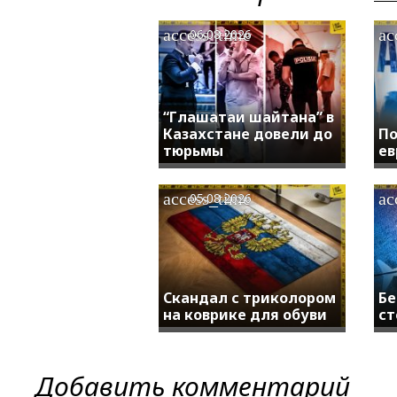
access_time
ac
06.08.2026
“Глашатаи шайтана” в
Казахстане довели до
По
тюрьмы
ев
access_time
ac
05.08.2026
Скандал с триколором
Бе
на коврике для обуви
ст
Добавить комментарий