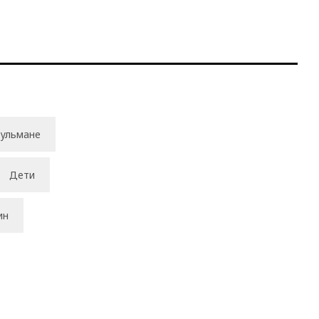
ульмане
Дети
ин