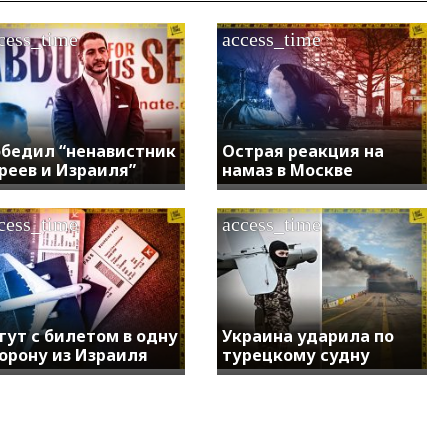
cess_time
access_time
бедил “ненавистник
Острая реакция на
реев и Израиля”
намаз в Москве
cess_time
access_time
гут с билетом в одну
Украина ударила по
орону из Израиля
турецкому судну