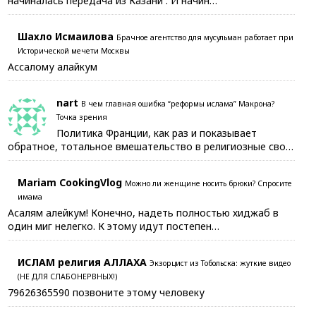
начиналась передача из Казани . И начин…
Шахло Исмаилова
Брачное агентство для мусульман работает при
Исторической мечети Москвы
Ассалому алайкум
nart
В чем главная ошибка “реформы ислама” Макрона?
Точка зрения
Политика Франции, как раз и показывает
обратное, тотальное вмешательство в религиозные сво…
Mariam CookingVlog
Можно ли женщине носить брюки? Спросите
имама
Асалям алейкум! Конечно, надеть полностью хиджаб в
один миг нелегко. К этому идут постепен…
ИСЛАМ религия АЛЛАХА
Экзорцист из Тобольска: жуткие видео
(НЕ ДЛЯ СЛАБОНЕРВНЫХ!)
79626365590 позвоните этому человеку