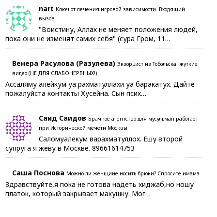
nart
Ключ от лечения игровой зависимости. Входящий
вызов
"Воистину, Аллах не меняет положения людей,
пока они не изменят самих себя" (сура Гром, 11…
Венера Расулова (Разулева)
Экзорцист из Тобольска: жуткие
видео (НЕ ДЛЯ СЛАБОНЕРВНЫХ!)
Ассаляму алейкум уа рахматуллахи уа баракатух. Дайте
пожалуйста контакты Хусейна. Сын псих…
Саид Саидов
Брачное агентство для мусульман работает
при Исторической мечети Москвы
Саломуалекум варахматуллох. Ешу второй
супруга я жеву в Москве. 89661614753
Саша Поснова
Можно ли женщине носить брюки? Спросите имама
Здравствуйте,я пока не готова надеть хиджаб,но ношу
платок, который закрывает макушку. Мог…