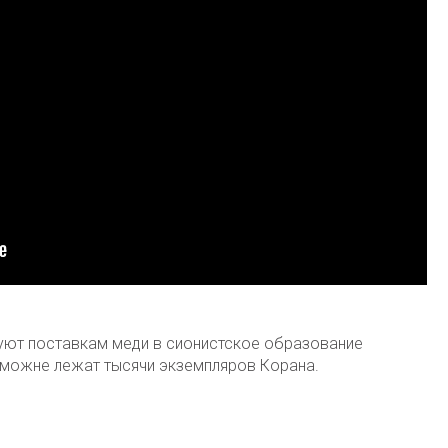
твуют поставкам меди в сионистское образование
таможне лежат тысячи экземпляров Корана.