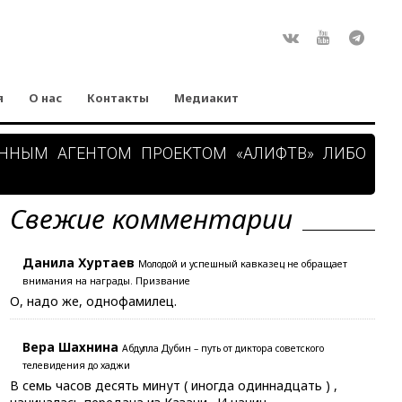
Rss
ВКонтакте
Youtube
Teleg
я
О нас
Контакты
Медиакит
АННЫМ АГЕНТОМ ПРОЕКТОМ «АЛИФТВ» ЛИБО
Свежие комментарии
Данила Хуртаев
Молодой и успешный кавказец не обращает
внимания на награды. Призвание
О, надо же, однофамилец.
Вера Шахнина
Абдулла Дубин – путь от диктора советского
телевидения до хаджи
В семь часов десять минут ( иногда одиннадцать ) ,