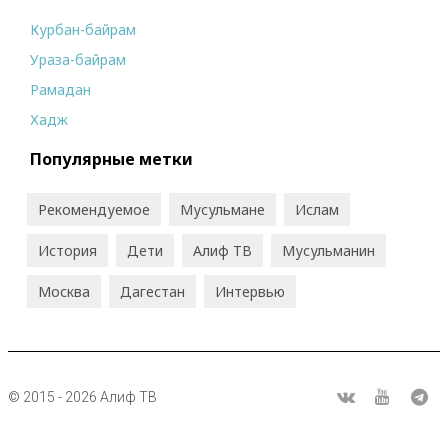
Курбан-байрам
Ураза-байрам
Рамадан
Хадж
Популярные метки
Рекомендуемое
Мусульмане
Ислам
История
Дети
Алиф ТВ
Мусульманин
Москва
Дагестан
Интервью
© 2015 - 2026 Алиф ТВ
R
ВКонтакте
Youtube
Tel