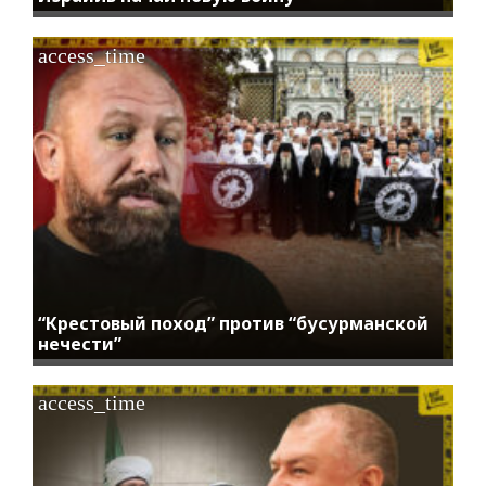
access_time
“Крестовый поход” против “бусурманской
нечести”
access_time