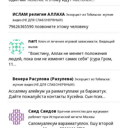
ИСЛАМ религия АЛЛАХА
Экзорцист из Тобольска: жуткие
видео (НЕ ДЛЯ СЛАБОНЕРВНЫХ!)
79626365590 позвоните этому человеку
nart
Ключ от лечения игровой зависимости. Входящий
вызов
"Воистину, Аллах не меняет положения
людей, пока они не изменят самих себя" (сура Гром,
11…
Венера Расулова (Разулева)
Экзорцист из Тобольска:
жуткие видео (НЕ ДЛЯ СЛАБОНЕРВНЫХ!)
Ассаляму алейкум уа рахматуллахи уа баракатух.
Дайте пожалуйста контакты Хусейна. Сын псих…
Саид Саидов
Брачное агентство для мусульман
работает при Исторической мечети Москвы
Саломуалекум варахматуллох. Ешу второй