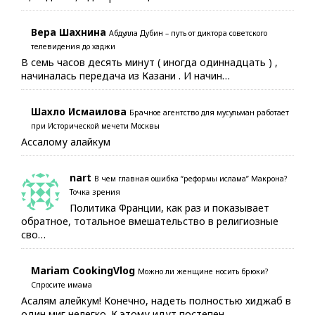
Вера Шахнина
Абдулла Дубин – путь от диктора советского
телевидения до хаджи
В семь часов десять минут ( иногда одиннадцать ) ,
начиналась передача из Казани . И начин…
Шахло Исмаилова
Брачное агентство для мусульман работает
при Исторической мечети Москвы
Ассалому алайкум
nart
В чем главная ошибка “реформы ислама” Макрона?
Точка зрения
Политика Франции, как раз и показывает
обратное, тотальное вмешательство в религиозные
сво…
Mariam CookingVlog
Можно ли женщине носить брюки?
Спросите имама
Асалям алейкум! Конечно, надеть полностью хиджаб в
один миг нелегко. К этому идут постепен…