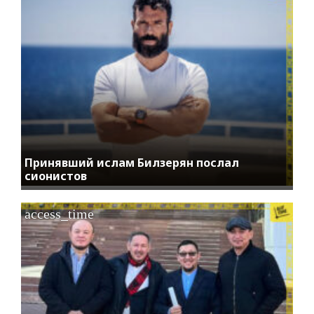
Принявший ислам Билзерян послал
сионистов
access_time