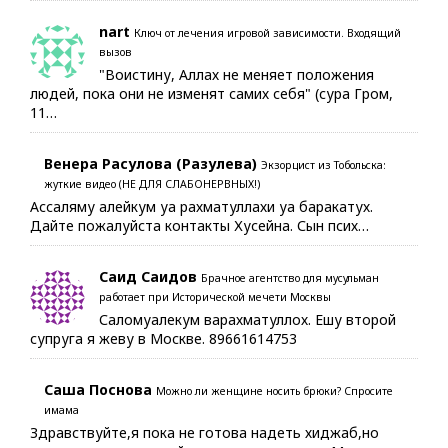
nart
Ключ от лечения игровой зависимости. Входящий
вызов
"Воистину, Аллах не меняет положения
людей, пока они не изменят самих себя" (сура Гром,
11…
Венера Расулова (Разулева)
Экзорцист из Тобольска:
жуткие видео (НЕ ДЛЯ СЛАБОНЕРВНЫХ!)
Ассаляму алейкум уа рахматуллахи уа баракатух.
Дайте пожалуйста контакты Хусейна. Сын псих…
Саид Саидов
Брачное агентство для мусульман
работает при Исторической мечети Москвы
Саломуалекум варахматуллох. Ешу второй
супруга я жеву в Москве. 89661614753
Саша Поснова
Можно ли женщине носить брюки? Спросите
имама
Здравствуйте,я пока не готова надеть хиджаб,но