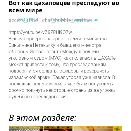
Вот как цахаловцев преследуют во
всем мире
07.12.2024
Оставить комментарий
access_time
chat_bubble_outline
https://youtu.be/vZ8ZPHl9O7w
Выдача ордеров на арест премьер-министра
Биньямина Нетаньяху и бывшего министра
обороны Йоава Галанта Международным
уголовным судом (МУС), как полагают в ЦАХАЛе,
может привести к тому, что преследованиям
подвергнутся солдаты, офицеры и резервисты
израильской армии. Такая угроза уже нависла. В
последние недели израильтяне были вынуждены
срочно покинуть некоторые страны из-за угрозы
судебного преследования.
В этом разделе:
access_time
06.08.2026