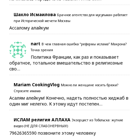
Шахло Исмаилова
Брачное агентство для мусульман работает
при Исторической мечети Москвы
Ассалому алайкум
nart
В чем главная ошибка “реформы ислама” Макрона?
Точка зрения
Политика Франции, как раз и показывает
обратное, тотальное вмешательство в религиозные
сво…
Mariam CookingVlog
Можно ли женщине носить брюки?
Спросите имама
Асалям алейкум! Конечно, надеть полностью хиджаб в
один миг нелегко. К этому идут постепен…
ИСЛАМ религия АЛЛАХА
Экзорцист из Тобольска: жуткие
видео (НЕ ДЛЯ СЛАБОНЕРВНЫХ!)
79626365590 позвоните этому человеку