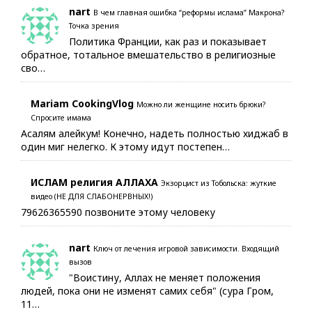
nart
В чем главная ошибка “реформы ислама” Макрона?
Точка зрения
Политика Франции, как раз и показывает
обратное, тотальное вмешательство в религиозные
сво…
Mariam CookingVlog
Можно ли женщине носить брюки?
Спросите имама
Асалям алейкум! Конечно, надеть полностью хиджаб в
один миг нелегко. К этому идут постепен…
ИСЛАМ религия АЛЛАХА
Экзорцист из Тобольска: жуткие
видео (НЕ ДЛЯ СЛАБОНЕРВНЫХ!)
79626365590 позвоните этому человеку
nart
Ключ от лечения игровой зависимости. Входящий
вызов
"Воистину, Аллах не меняет положения
людей, пока они не изменят самих себя" (сура Гром,
11…