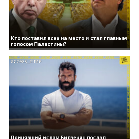
Кто поставил всех на место и стал главным
голосом Палестины?
access_time
Принявший ислам Билзерян послал