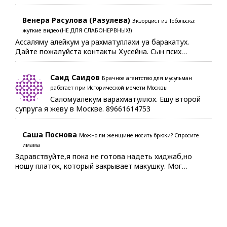
Венера Расулова (Разулева)
Экзорцист из Тобольска:
жуткие видео (НЕ ДЛЯ СЛАБОНЕРВНЫХ!)
Ассаляму алейкум уа рахматуллахи уа баракатух.
Дайте пожалуйста контакты Хусейна. Сын псих…
Саид Саидов
Брачное агентство для мусульман
работает при Исторической мечети Москвы
Саломуалекум варахматуллох. Ешу второй
супруга я жеву в Москве. 89661614753
Саша Поснова
Можно ли женщине носить брюки? Спросите
имама
Здравствуйте,я пока не готова надеть хиджаб,но
ношу платок, который закрывает макушку. Мог…