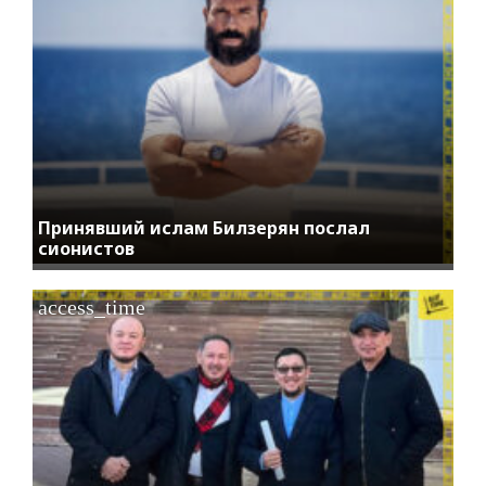
Принявший ислам Билзерян послал
сионистов
access_time