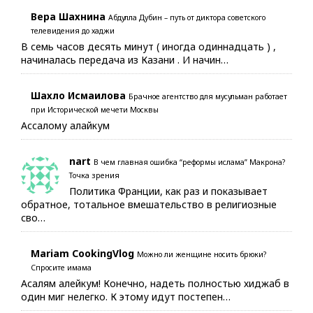
Вера Шахнина
Абдулла Дубин – путь от диктора советского
телевидения до хаджи
В семь часов десять минут ( иногда одиннадцать ) ,
начиналась передача из Казани . И начин…
Шахло Исмаилова
Брачное агентство для мусульман работает
при Исторической мечети Москвы
Ассалому алайкум
nart
В чем главная ошибка “реформы ислама” Макрона?
Точка зрения
Политика Франции, как раз и показывает
обратное, тотальное вмешательство в религиозные
сво…
Mariam CookingVlog
Можно ли женщине носить брюки?
Спросите имама
Асалям алейкум! Конечно, надеть полностью хиджаб в
один миг нелегко. К этому идут постепен…