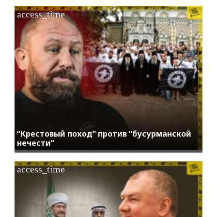
access_time
“Крестовый поход” против “бусурманской
нечести”
access_time