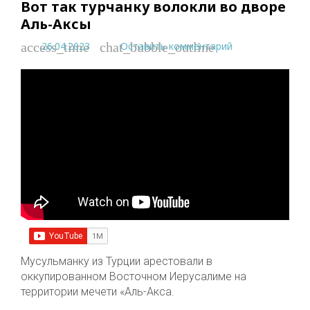
Вот так турчанку волокли во дворе
Аль-Аксы
26.04.2023
Оставить комментарий
access_time
chat_bubble_outline
Мусульманку из Турции арестовали в
оккупированном Восточном Иерусалиме на
территории мечети «Аль-Акса.