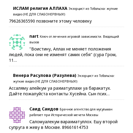
ИСЛАМ религия АЛЛАХА
Экзорцист из Тобольска: жуткие
видео (НЕ ДЛЯ СЛАБОНЕРВНЫХ!)
79626365590 позвоните этому человеку
nart
Ключ от лечения игровой зависимости. Входящий
вызов
"Воистину, Аллах не меняет положения
людей, пока они не изменят самих себя" (сура Гром,
11…
Венера Расулова (Разулева)
Экзорцист из Тобольска:
жуткие видео (НЕ ДЛЯ СЛАБОНЕРВНЫХ!)
Ассаляму алейкум уа рахматуллахи уа баракатух.
Дайте пожалуйста контакты Хусейна. Сын псих…
Саид Саидов
Брачное агентство для мусульман
работает при Исторической мечети Москвы
Саломуалекум варахматуллох. Ешу второй
супруга я жеву в Москве. 89661614753