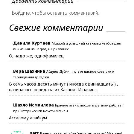
Добавить комментарий
Войдите, чтобы оставить комментарий:
Свежие комментарии
Данила Хуртаев
Молодой и успешный кавказец не обращает
внимания на награды. Призвание
О, надо же, однофамилец.
Вера Шахнина
Абдулла Дубин – путь от диктора советского
телевидения до хаджи
В семь часов десять минут ( иногда одиннадцать ) ,
начиналась передача из Казани . И начин…
Шахло Исмаилова
Брачное агентство для мусульман работает
при Исторической мечети Москвы
Ассалому алайкум
nart
В чем главная ошибка “реформы ислама” Макрона?