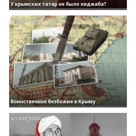
У крымских татар не было хиджаба?
access_time
25.01.2021
Воинственное безбожие в Крыму
access_time
02.01.2021