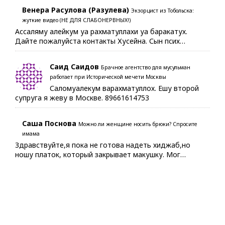
Венера Расулова (Разулева)
Экзорцист из Тобольска:
жуткие видео (НЕ ДЛЯ СЛАБОНЕРВНЫХ!)
Ассаляму алейкум уа рахматуллахи уа баракатух.
Дайте пожалуйста контакты Хусейна. Сын псих…
Саид Саидов
Брачное агентство для мусульман
работает при Исторической мечети Москвы
Саломуалекум варахматуллох. Ешу второй
супруга я жеву в Москве. 89661614753
Саша Поснова
Можно ли женщине носить брюки? Спросите
имама
Здравствуйте,я пока не готова надеть хиджаб,но
ношу платок, который закрывает макушку. Мог…