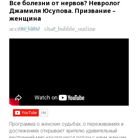
Все болезни от нервов? Невролог
Джамиля Юсупова. Призвание –
женщина
18.07.2017
1
access_time
chat_bubble_outline
Программа о женских судьбах, о переживаниях и
достижениях открывает зрителю удивительный
внутренний мир находящихся рядом с нами женщин