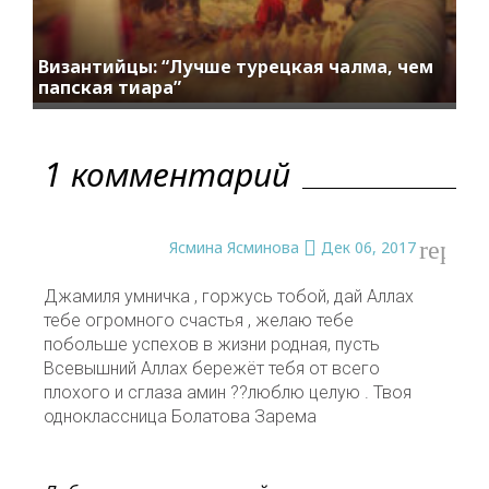
Византийцы: “Лучше турецкая чалма, чем
папская тиара”
1 комментарий
reply
Ясмина Ясминова
Дек 06, 2017
Джамиля умничка , горжусь тобой, дай Аллах
тебе огромного счастья , желаю тебе
побольше успехов в жизни родная, пусть
Всевышний Аллах бережёт тебя от всего
плохого и сглаза амин ??люблю целую . Твоя
одноклассница Болатова Зарема