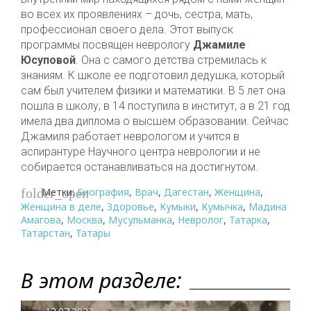
во всех их проявлениях – дочь, сестра, мать,
профессионал своего дела. Этот выпуск
программы посвящен неврологу
Джамиле
Юсуповой
. Она с самого детства стремилась к
знаниям. К школе ее подготовил дедушка, который
сам был учителем физики и математики. В 5 лет она
пошла в школу, в 14 поступила в институт, а в 21 год
имела два диплома о высшем образовании. Сейчас
Джамиля работает неврологом и учится в
аспирантуре Научного центра неврологии и не
собирается останавливаться на достигнутом.
Метки:
Биография
,
Врач
,
Дагестан
,
Женщина
,
folder_open
Женщина в деле
,
Здоровье
,
Кумыки
,
Кумычка
,
Мадина
Амагова
,
Москва
,
Мусульманка
,
Невролог
,
Татарка
,
Татарстан
,
Татары
В этом разделе: