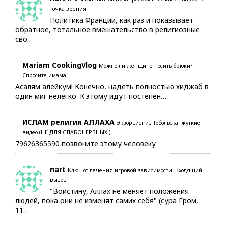
Точка зрения
Политика Франции, как раз и показывает
обратное, тотальное вмешательство в религиозные
сво…
Mariam CookingVlog
Можно ли женщине носить брюки?
Спросите имама
Асалям алейкум! Конечно, надеть полностью хиджаб в
один миг нелегко. К этому идут постепен…
ИСЛАМ религия АЛЛАХА
Экзорцист из Тобольска: жуткие
видео (НЕ ДЛЯ СЛАБОНЕРВНЫХ!)
79626365590 позвоните этому человеку
nart
Ключ от лечения игровой зависимости. Входящий
вызов
"Воистину, Аллах не меняет положения
людей, пока они не изменят самих себя" (сура Гром,
11…