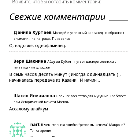
Войдите, чтобы оставить комментарий:
Свежие комментарии
Данила Хуртаев
Молодой и успешный кавказец не обращает
внимания на награды. Призвание
О, надо же, однофамилец.
Вера Шахнина
Абдулла Дубин – путь от диктора советского
телевидения до хаджи
В семь часов десять минут ( иногда одиннадцать ) ,
начиналась передача из Казани . И начин…
Шахло Исмаилова
Брачное агентство для мусульман работает
при Исторической мечети Москвы
Ассалому алайкум
nart
В чем главная ошибка “реформы ислама” Макрона?
Точка зрения