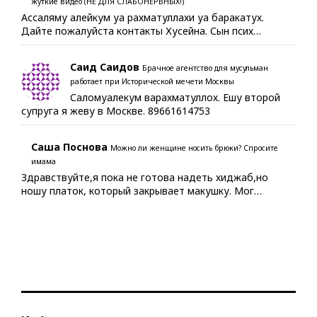
жуткие видео (НЕ ДЛЯ СЛАБОНЕРВНЫХ!)
Ассаляму алейкум уа рахматуллахи уа баракатух.
Дайте пожалуйста контакты Хусейна. Сын псих…
Саид Саидов
Брачное агентство для мусульман
работает при Исторической мечети Москвы
Саломуалекум варахматуллох. Ешу второй
супруга я жеву в Москве. 89661614753
Саша Поснова
Можно ли женщине носить брюки? Спросите
имама
Здравствуйте,я пока не готова надеть хиджаб,но
ношу платок, который закрывает макушку. Мог…