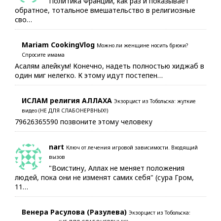
Политика Франции, как раз и показывает
обратное, тотальное вмешательство в религиозные
сво…
Mariam CookingVlog
Можно ли женщине носить брюки?
Спросите имама
Асалям алейкум! Конечно, надеть полностью хиджаб в
один миг нелегко. К этому идут постепен…
ИСЛАМ религия АЛЛАХА
Экзорцист из Тобольска: жуткие
видео (НЕ ДЛЯ СЛАБОНЕРВНЫХ!)
79626365590 позвоните этому человеку
nart
Ключ от лечения игровой зависимости. Входящий
вызов
"Воистину, Аллах не меняет положения
людей, пока они не изменят самих себя" (сура Гром,
11…
Венера Расулова (Разулева)
Экзорцист из Тобольска: