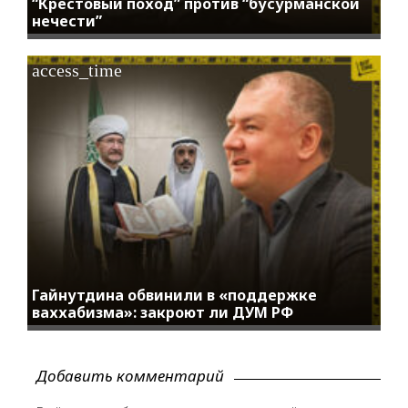
“Крестовый поход” против “бусурманской
нечести”
access_time
Гайнутдина обвинили в «поддержке
ваххабизма»: закроют ли ДУМ РФ
Добавить комментарий