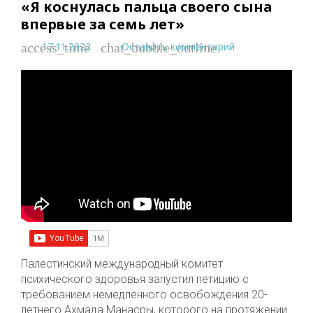
«Я коснулась пальца своего сына
впервые за семь лет»
17.11.2022
Оставить комментарий
access_time
chat_bubble_outline
Палестинский международный комитет
психического здоровья запустил петицию с
требованием немедленного освобождения 20-
летнего Ахмада Манасры, которого на протяжении