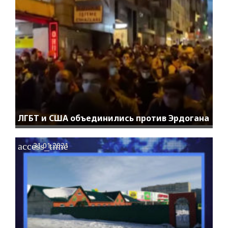
ЛГБТ и США объединились против Эрдогана
access_time
31.01.2021