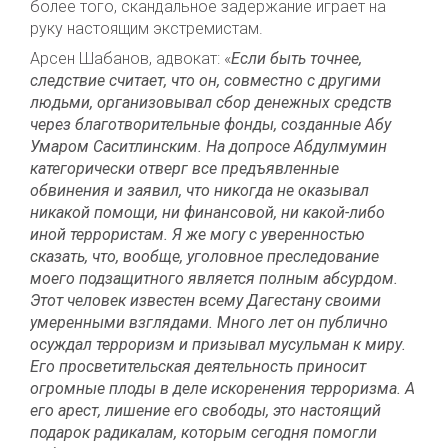
более того, скандальное задержание играет на
руку настоящим экстремистам.
Арсен Шабанов, адвокат: «
Если быть точнее,
следствие считает, что он, совместно с другими
людьми, организовывал сбор денежных средств
через благотворительные фонды, созданные Абу
Умаром Саситлинским. На допросе Абдулмумин
категорически отверг все предъявленные
обвинения и заявил, что никогда не оказывал
никакой помощи, ни финансовой, ни какой-либо
иной террористам. Я же могу с уверенностью
сказать, что, вообще, уголовное преследование
моего подзащитного является полным абсурдом.
Этот человек известен всему Дагестану своими
умеренными взглядами. Много лет он публично
осуждал терроризм и призывал мусульман к миру.
Его просветительская деятельность приносит
огромные плоды в деле искоренения терроризма. А
его арест, лишение его свободы, это настоящий
подарок радикалам, которым сегодня помогли