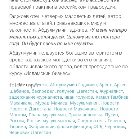
являются «верхушкой айсберга» массовой и не
правовой практики в российском правосудии.
Гаджиев отец четверых малолетних детей, автор
множества статей, призывающих к миру и
законности. Абдулмумин Гаджиев: «
У меня четверо
малолетних детей детей. Одному из них полтора
года. Он будет очень по мне скучать
».
Абдулмумин пользуется большим авторитетом в
среде кавказской молодежи за его знания в
области исламского права, ведет преподавание по
курсу «Исламский бизнес».
Метки:
Beeko
,
Абдулмумин Гаджиев
,
Арест
,
Арсен
folder_open
Шабанов
,
беспредел
,
голунов
,
Дагестан
,
Журналист
,
задержание журналиста
,
иван голунов
,
Кемал Тамбиев
,
Махачкала
,
Мурад Мачаев
,
Мусульманин
,
Новости
,
Новости Дагестана
,
Новости Махачкалы
,
Новости
Москвы
,
Права мусульман
,
Права человека
,
Путин
,
Россия
,
Россия мусульманская
,
Следователь Телевов
,
Тюрьма
,
Фабрикации
,
фальсификация
,
ФСБ
,
Черновик
,
Черновик Дагестан