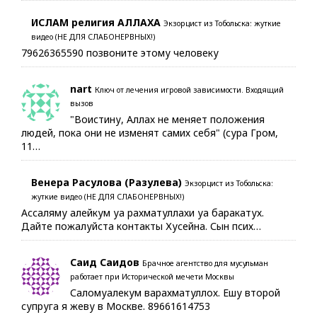
ИСЛАМ религия АЛЛАХА
Экзорцист из Тобольска: жуткие
видео (НЕ ДЛЯ СЛАБОНЕРВНЫХ!)
79626365590 позвоните этому человеку
nart
Ключ от лечения игровой зависимости. Входящий
вызов
"Воистину, Аллах не меняет положения
людей, пока они не изменят самих себя" (сура Гром,
11…
Венера Расулова (Разулева)
Экзорцист из Тобольска:
жуткие видео (НЕ ДЛЯ СЛАБОНЕРВНЫХ!)
Ассаляму алейкум уа рахматуллахи уа баракатух.
Дайте пожалуйста контакты Хусейна. Сын псих…
Саид Саидов
Брачное агентство для мусульман
работает при Исторической мечети Москвы
Саломуалекум варахматуллох. Ешу второй
супруга я жеву в Москве. 89661614753