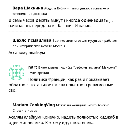
Вера Шахнина
Абдулла Дубин – путь от диктора советского
телевидения до хаджи
В семь часов десять минут ( иногда одиннадцать ) ,
начиналась передача из Казани . И начин…
Шахло Исмаилова
Брачное агентство для мусульман работает
при Исторической мечети Москвы
Ассалому алайкум
nart
В чем главная ошибка “реформы ислама” Макрона?
Точка зрения
Политика Франции, как раз и показывает
обратное, тотальное вмешательство в религиозные
сво…
Mariam CookingVlog
Можно ли женщине носить брюки?
Спросите имама
Асалям алейкум! Конечно, надеть полностью хиджаб в
один миг нелегко. К этому идут постепен…