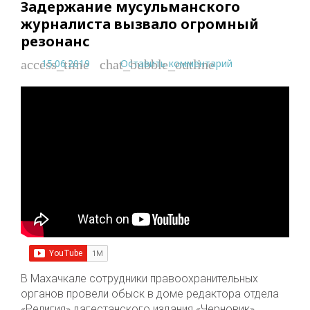
Задержание мусульманского
журналиста вызвало огромный
резонанс
15.06.2019
Оставить комментарий
access_time
chat_bubble_outline
В Махачкале сотрудники правоохранительных
органов провели обыск в доме редактора отдела
«Религия» дагестанского издания «Черновик»