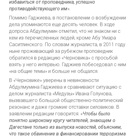
избавиться от проповедника, успешно
противодействующего им
».
Помимо Гаджиева, в постановлении о возбуждении
дела упоминаются еще десять человек. В ходе
допроса Абдулмумин отметил, что не знаком ни с
кем из перечисленных людей, кроме Абу Умара
Саситлинского. По словам журналиста, в 2011 году
ныне проживающий за рубежом проповедник
обратился в редакцию «Черновика» с просьбой
взять у него интервью. Гаджиев побеседовал с ним
«на общие темы» и больше не общался.
В «Черновике» уверены в невиновности
Абдулмумина Гаджиева и сравнивают ситуацию с
делом журналиста «Медузы» Ивана Голунова,
вызвавшего большой общественно-политический
резонанс и даже громкие отставки силовиков. В
заявлении редакции говорится: «
Чтобы было
понятно широкому кругу читателей, знающем о
Дагестане только из выпуска новостей, объясним,
что такое обвинение в финансировании терроризма