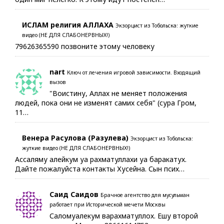
ИСЛАМ религия АЛЛАХА
Экзорцист из Тобольска: жуткие
видео (НЕ ДЛЯ СЛАБОНЕРВНЫХ!)
79626365590 позвоните этому человеку
nart
Ключ от лечения игровой зависимости. Входящий
вызов
"Воистину, Аллах не меняет положения
людей, пока они не изменят самих себя" (сура Гром,
11…
Венера Расулова (Разулева)
Экзорцист из Тобольска:
жуткие видео (НЕ ДЛЯ СЛАБОНЕРВНЫХ!)
Ассаляму алейкум уа рахматуллахи уа баракатух.
Дайте пожалуйста контакты Хусейна. Сын псих…
Саид Саидов
Брачное агентство для мусульман
работает при Исторической мечети Москвы
Саломуалекум варахматуллох. Ешу второй