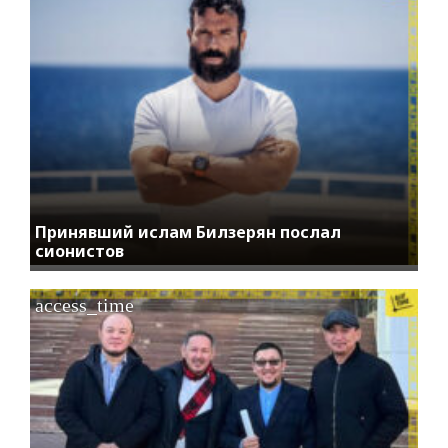
Принявший ислам Билзерян послал
сионистов
access_time