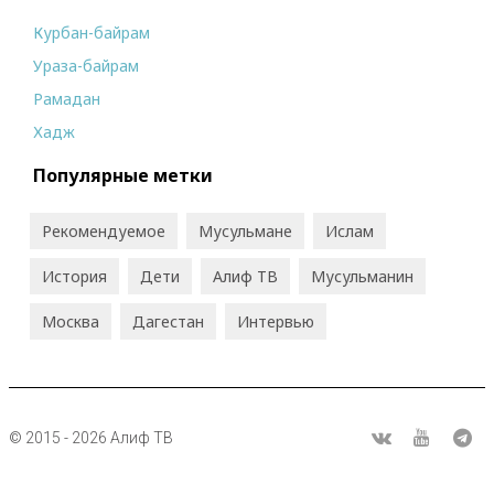
Курбан-байрам
Ураза-байрам
Рамадан
Хадж
Популярные метки
Рекомендуемое
Мусульмане
Ислам
История
Дети
Алиф ТВ
Мусульманин
Москва
Дагестан
Интервью
© 2015 - 2026 Алиф ТВ
R
ВКонтакте
Youtube
Tel