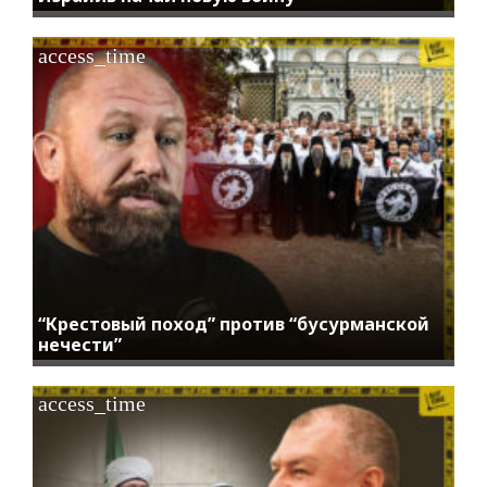
access_time
“Крестовый поход” против “бусурманской
нечести”
access_time