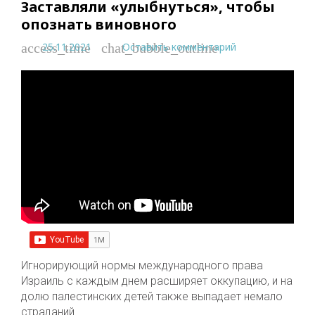
Заставляли «улыбнуться», чтобы
опознать виновного
25.11.2021
Оставить комментарий
access_time
chat_bubble_outline
Игнорирующий нормы международного права
Израиль с каждым днем расширяет оккупацию, и на
долю палестинских детей также выпадает немало
страданий.