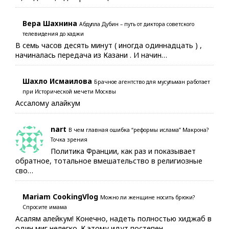
Вера Шахнина
Абдулла Дубин – путь от диктора советского
телевидения до хаджи
В семь часов десять минут ( иногда одиннадцать ) ,
начиналась передача из Казани . И начин…
Шахло Исмаилова
Брачное агентство для мусульман работает
при Исторической мечети Москвы
Ассалому алайкум
nart
В чем главная ошибка “реформы ислама” Макрона?
Точка зрения
Политика Франции, как раз и показывает
обратное, тотальное вмешательство в религиозные
сво…
Mariam CookingVlog
Можно ли женщине носить брюки?
Спросите имама
Асалям алейкум! Конечно, надеть полностью хиджаб в
один миг нелегко. К этому идут постепен…