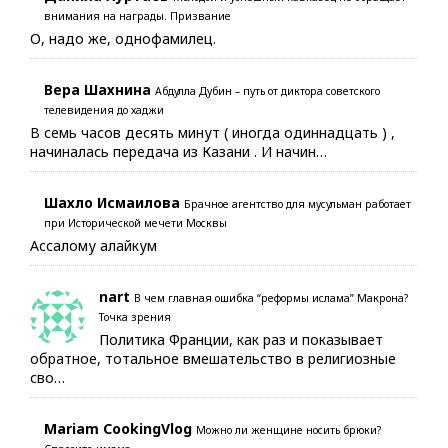
внимания на награды. Призвание
О, надо же, однофамилец.
Вера Шахнина
Абдулла Дубин – путь от диктора советского
телевидения до хаджи
В семь часов десять минут ( иногда одиннадцать ) ,
начиналась передача из Казани . И начин…
Шахло Исмаилова
Брачное агентство для мусульман работает
при Исторической мечети Москвы
Ассалому алайкум
nart
В чем главная ошибка “реформы ислама” Макрона?
Точка зрения
Политика Франции, как раз и показывает
обратное, тотальное вмешательство в религиозные
сво…
Mariam CookingVlog
Можно ли женщине носить брюки?