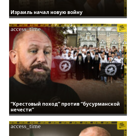
Израиль начал новую войну
access_time
“Крестовый поход” против “бусурманской
нечести”
access_time