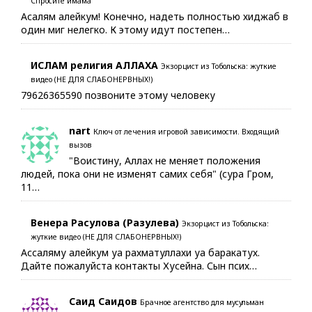
Спросите имама
Асалям алейкум! Конечно, надеть полностью хиджаб в
один миг нелегко. К этому идут постепен…
ИСЛАМ религия АЛЛАХА
Экзорцист из Тобольска: жуткие
видео (НЕ ДЛЯ СЛАБОНЕРВНЫХ!)
79626365590 позвоните этому человеку
nart
Ключ от лечения игровой зависимости. Входящий
вызов
"Воистину, Аллах не меняет положения
людей, пока они не изменят самих себя" (сура Гром,
11…
Венера Расулова (Разулева)
Экзорцист из Тобольска:
жуткие видео (НЕ ДЛЯ СЛАБОНЕРВНЫХ!)
Ассаляму алейкум уа рахматуллахи уа баракатух.
Дайте пожалуйста контакты Хусейна. Сын псих…
Саид Саидов
Брачное агентство для мусульман