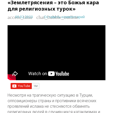
«Землетрясения – это Божья кара
для религиозных турок»
09.02.2023
Оставить комментарий
access_time
chat_bubble_outline
Несмотря на трагическую ситуацию в Турции,
оппозиционеры страны и противники всяческих
проявлений ислама не стесняются обвинять
религиозных людей в случившихся катаклизмах и