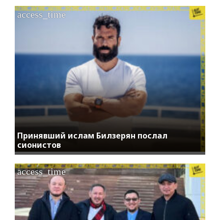
access_time
Принявший ислам Билзерян послал
сионистов
access_time