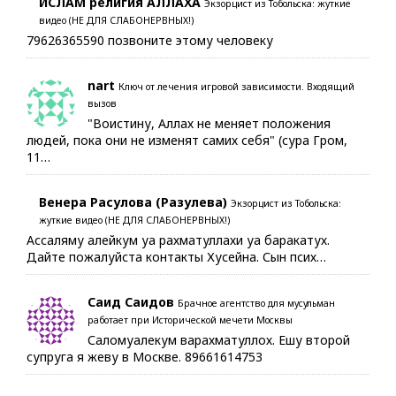
ИСЛАМ религия АЛЛАХА
Экзорцист из Тобольска: жуткие
видео (НЕ ДЛЯ СЛАБОНЕРВНЫХ!)
79626365590 позвоните этому человеку
nart
Ключ от лечения игровой зависимости. Входящий
вызов
"Воистину, Аллах не меняет положения
людей, пока они не изменят самих себя" (сура Гром,
11…
Венера Расулова (Разулева)
Экзорцист из Тобольска:
жуткие видео (НЕ ДЛЯ СЛАБОНЕРВНЫХ!)
Ассаляму алейкум уа рахматуллахи уа баракатух.
Дайте пожалуйста контакты Хусейна. Сын псих…
Саид Саидов
Брачное агентство для мусульман
работает при Исторической мечети Москвы
Саломуалекум варахматуллох. Ешу второй
супруга я жеву в Москве. 89661614753