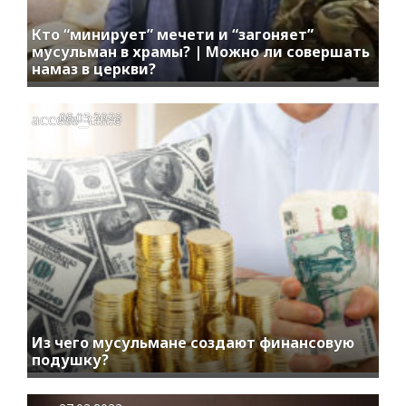
Кто “минирует” мечети и “загоняет”
мусульман в храмы? | Можно ли совершать
намаз в церкви?
access_time
08.05.2023
Из чего мусульмане создают финансовую
подушку?