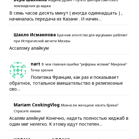
Абдулла Дубин – путь от диктора советского
телевидения до хаджи
В семь часов десять минут ( иногда одиннадцать ) ,
начиналась передача из Казани . И начин…
Шахло Исмаилова
Брачное агентство для мусульман работает
при Исторической мечети Москвы
Ассалому алайкум
nart
В чем главная ошибка “реформы ислама” Макрона?
Точка зрения
Политика Франции, как раз и показывает
обратное, тотальное вмешательство в религиозные
сво…
Mariam CookingVlog
Можно ли женщине носить брюки?
Спросите имама
Асалям алейкум! Конечно, надеть полностью хиджаб в
один миг нелегко. К этому идут постепен…