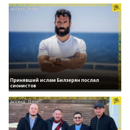
access_time
Принявший ислам Билзерян послал
сионистов
access_time