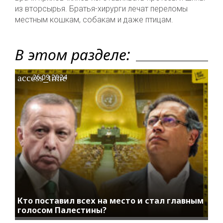
из вторсырья. Братья-хирурги лечат переломы
местным кошкам, собакам и даже птицам.
В этом разделе:
access_time
26.09.2024
Кто поставил всех на место и стал главным
голосом Палестины?