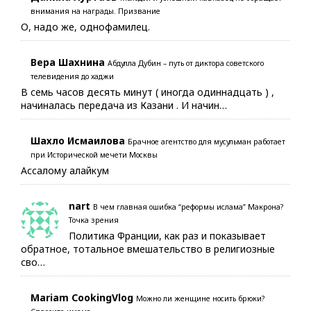
внимания на награды. Призвание
О, надо же, однофамилец.
Вера Шахнина
Абдулла Дубин – путь от диктора советского
телевидения до хаджи
В семь часов десять минут ( иногда одиннадцать ) ,
начиналась передача из Казани . И начин…
Шахло Исмаилова
Брачное агентство для мусульман работает
при Исторической мечети Москвы
Ассалому алайкум
nart
В чем главная ошибка “реформы ислама” Макрона?
Точка зрения
Политика Франции, как раз и показывает
обратное, тотальное вмешательство в религиозные
сво…
Mariam CookingVlog
Можно ли женщине носить брюки?