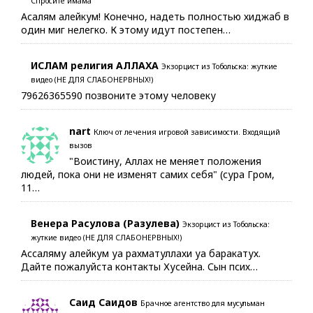
Спросите имама
Асалям алейкум! Конечно, надеть полностью хиджаб в
один миг нелегко. К этому идут постепен…
ИСЛАМ религия АЛЛАХА
Экзорцист из Тобольска: жуткие
видео (НЕ ДЛЯ СЛАБОНЕРВНЫХ!)
79626365590 позвоните этому человеку
nart
Ключ от лечения игровой зависимости. Входящий
вызов
"Воистину, Аллах не меняет положения
людей, пока они не изменят самих себя" (сура Гром,
11…
Венера Расулова (Разулева)
Экзорцист из Тобольска:
жуткие видео (НЕ ДЛЯ СЛАБОНЕРВНЫХ!)
Ассаляму алейкум уа рахматуллахи уа баракатух.
Дайте пожалуйста контакты Хусейна. Сын псих…
Саид Саидов
Брачное агентство для мусульман