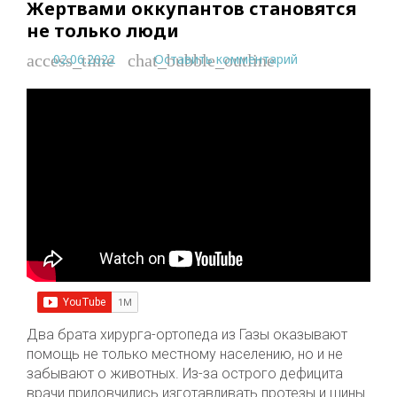
Жертвами оккупантов становятся
не только люди
02.06.2022
Оставить комментарий
access_time
chat_bubble_outline
Два брата хирурга-ортопеда из Газы оказывают
помощь не только местному населению, но и не
забывают о животных. Из-за острого дефицита
врачи приловчились изготавливать протезы и шины