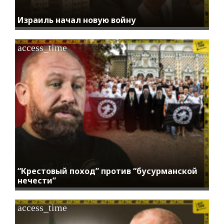
Израиль начал новую войну
access_time
“Крестовый поход” против “бусурманской
нечести”
access_time