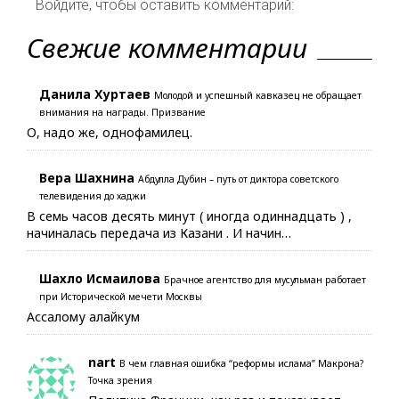
Войдите, чтобы оставить комментарий:
Свежие комментарии
Данила Хуртаев
Молодой и успешный кавказец не обращает
внимания на награды. Призвание
О, надо же, однофамилец.
Вера Шахнина
Абдулла Дубин – путь от диктора советского
телевидения до хаджи
В семь часов десять минут ( иногда одиннадцать ) ,
начиналась передача из Казани . И начин…
Шахло Исмаилова
Брачное агентство для мусульман работает
при Исторической мечети Москвы
Ассалому алайкум
nart
В чем главная ошибка “реформы ислама” Макрона?
Точка зрения