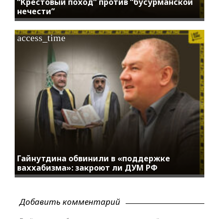
“Крестовый поход” против “бусурманской
нечести”
access_time
Гайнутдина обвинили в «поддержке
ваххабизма»: закроют ли ДУМ РФ
Добавить комментарий