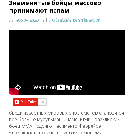
Знаменитые бойцы массово
принимают ислам
05.04.2023
Оставить комментарий
access_time
chat_bubble_outline
Среди известных мировых спортсменов становится
все больше мусульман. Знаменитый бразильский
боец MMA Родриго Насименто Феррейра
утверждает, что именно ислам помог ему