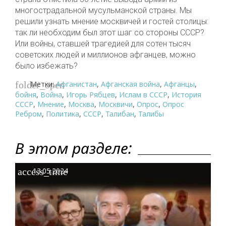
многострадальной мусульманской страны. Мы
решили узнать мнение москвичей и гостей столицы:
так ли необходим был этот шаг со стороны СССР?
Или войны, ставшей трагедией для сотен тысяч
советских людей и миллионов афганцев, можно
было избежать?
Метки:
Афганистан
,
Афганская война
,
Афганцы
,
folder_open
бойня
,
Война
,
Игорь Рябцев
,
Ислам в СССР
,
История
СССР
,
Мнение
,
Москва
,
Москвичи
,
Опрос
,
Опрос
Ребром
,
Политика
,
СССР
,
Талибан
,
Талибы
В этом разделе:
access_time
13.05.2024