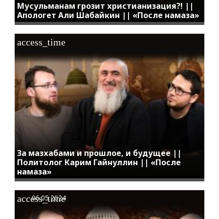
Мусульманам грозит христианизация?! ||
Апологет Али Шабайкин || «После намаза»
access_time
За мазхабами и прошлое, и будущее ||
Политолог Карим Гайнуллин || «После
намаза»
access_time
06.05.2024