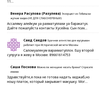
11…
Венера Расулова (Разулева)
Экзорцист из Тобольска:
жуткие видео (НЕ ДЛЯ СЛАБОНЕРВНЫХ!)
Ассаляму алейкум уа рахматуллахи уа баракатух.
Дайте пожалуйста контакты Хусейна. Сын псих…
Саид Саидов
Брачное агентство для мусульман
работает при Исторической мечети Москвы
Саломуалекум варахматуллох. Ешу второй
супруга я жеву в Москве. 89661614753
Саша Поснова
Можно ли женщине носить брюки? Спросите
имама
Здравствуйте,я пока не готова надеть хиджаб,но
ношу платок, который закрывает макушку. Мог…