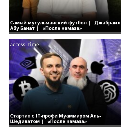
Самый мусульманский футбол || Джабраил
Абу Банат || «После намаза»
access_time
Стартап с IT-профи Муаммаром Аль-
Шедиватом || «После намаза»