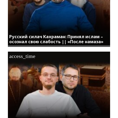
Русский силач Кахраман: Принял ислам –
осознал свою слабость || «После намаза»
access_time