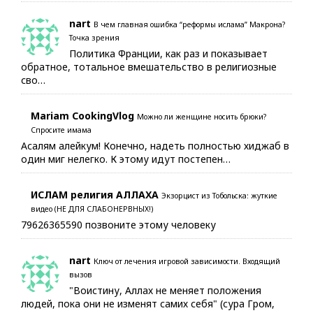
nart
В чем главная ошибка “реформы ислама” Макрона?
Точка зрения
Политика Франции, как раз и показывает
обратное, тотальное вмешательство в религиозные
сво…
Mariam CookingVlog
Можно ли женщине носить брюки?
Спросите имама
Асалям алейкум! Конечно, надеть полностью хиджаб в
один миг нелегко. К этому идут постепен…
ИСЛАМ религия АЛЛАХА
Экзорцист из Тобольска: жуткие
видео (НЕ ДЛЯ СЛАБОНЕРВНЫХ!)
79626365590 позвоните этому человеку
nart
Ключ от лечения игровой зависимости. Входящий
вызов
"Воистину, Аллах не меняет положения
людей, пока они не изменят самих себя" (сура Гром,