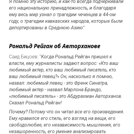
Я помню эту историю, и как-то всегда подчёркивали
его национальную принадлежность, и благодаря
ему весь мир узнал о трагедии чеченцев в 44-ом
году, о трагедии кавказских народов, которые были
депортированы в Среднюю Азию"
.
Рональд Рейган об Авторханове
Саид Бицоев: "
Когда Рональд Рейган пришел к
власти, ему журналисты задают вопрос: «Кто ваш
любимый актер, кто ваш любимый писатель, кто
ваш любимый певец?» Он, насколько я помню,
назвал: любимый певец - это Френк Синатра,
любимый актер - назвал Марлона Брандо,
«любимый писатель» - это Абдурахман Авторханов.
Сказал Рональд Рейган!
Почему? Потому что он читал все его произведения.
Ему нравился его стиль, его взгляд на вещи, его
свободолюбие, его независимость мышления, его
незашоренность, его умение анализировать