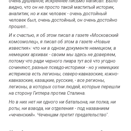
очень душевное, искреннее письмо написал. Было
видно, что он не просто такой маститый историк,
аналитик, но и как человек - очень достойный
человек был, очень достойный, он очень достойно
прошел…
И к счастью, я об этом писал в газете «Московский
комсомолец», я писал об этом в газете «Новые
известия»: что ни в одном документе немецком, в
немецких архивах - своим мы здесь не доверяем,
потому что ради черного пиара тут всё что угодно
сочиняют, разные псевдо-историки - но у немецких
истериков есть легионы, северо-кавказские, южно-
кавказские, казацкие, русские, - все регионы,
легионы, в которых сотни людей, которые перешли
на сторону Гитлера против Сталина.
Но в них нет ни одного ни батальона, ни полка, ни
роты, ни взвода, ни отделения - под названием
«чеченский». Чеченцам претит предательство
".