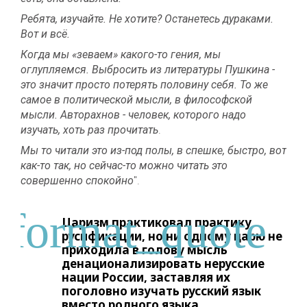
Ребята, изучайте. Не хотите? Останетесь дураками.
Вот и всё.
Когда мы «зеваем» какого-то гения, мы
оглупляемся. Выбросить из литературы Пушкина -
это значит просто потерять половину себя. То же
самое в политической мысли, в философской
мысли. Авторахнов - человек, которого надо
изучать, хоть раз прочитать
.
Мы то читали это из-под полы, в спешке, быстро, вот
как-то так, но сейчас-то можно читать это
совершенно спокойно
".
Царизм практиковал практику
русификации, но ни одному царю не
приходила в голову мысль
денационализировать нерусские
нации России, заставляя их
поголовно изучать русский язык
вместо родного языка.