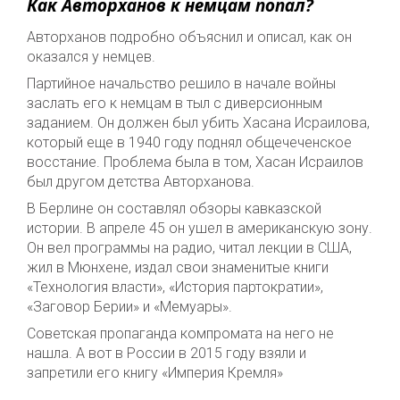
Как Авторханов к немцам попал?
Авторханов подробно объяснил и описал, как он
оказался у немцев.
Партийное начальство решило в начале войны
заслать его к немцам в тыл с диверсионным
заданием. Он должен был убить Хасана Исраилова,
который еще в 1940 году поднял общечеченское
восстание. Проблема была в том, Хасан Исраилов
был другом детства Авторханова.
В Берлине он составлял обзоры кавказской
истории. В апреле 45 он ушел в американскую зону.
Он вел программы на радио, читал лекции в США,
жил в Мюнхене, издал свои знаменитые книги
«Технология власти», «История партократии»,
«Заговор Берии» и «Мемуары».
Советская пропаганда компромата на него не
нашла. А вот в России в 2015 году взяли и
запретили его книгу «Империя Кремля»