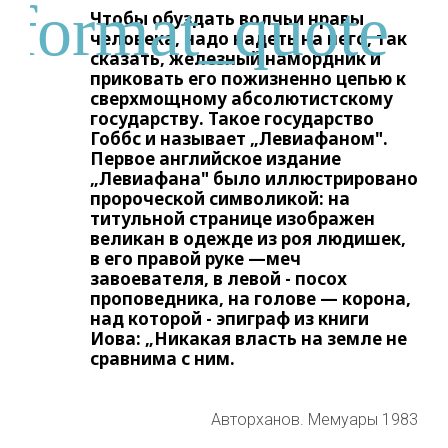
Чтобы обуздать волчьи нравы
человека, надо надеть на него, так
сказать, железный намордник и
приковать его пожизненно цепью к
сверхмощному абсолютистскому
государству. Такое государство
Гоббс и называет „Левиафаном".
Первое английское издание
„Левиафана" было иллюстрировано
пророческой символикой: на
титульной странице изображен
великан в одежде из роя людишек,
в его правой руке —меч
завоевателя, в левой - посох
проповедника, на голове — корона,
над которой - эпиграф из книги
Иова: „Никакая власть на земле не
сравнима с ним.
Авторханов. Мемуары 1983