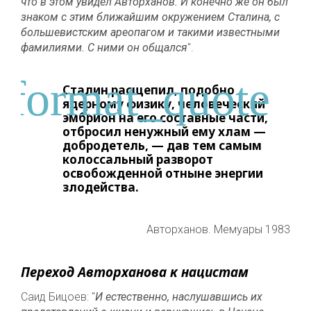
что в этом увидел Авторханов. И конечно же он был
знаком с этим ближайшим окружением Сталина, с
большевистским ареопагом и такими известными
фамилиями. С ними он общался
".
Сталин расщепил, подобно
ядерному физику, человеческий
эмбрион на его составные части,
отбросил ненужный ему хлам —
добродетель, — дав тем самым
колоссальный разворот
освобожденной отныне энергии
злодейства.
Авторханов. Мемуары 1983
Переход Авторханова к нацистам
Саид Бицоев: "
И естественно, наслушавшись их