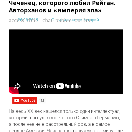
Чеченец, которого любил Рейган.
Авторханов и «империя зла»
26.06.2019
Оставить комментарий
access_time
chat_bubble_outline
На весь XX век нашелся только один интеллектуал,
который шагнул с советского Олимпа в Германию,
а после нее не в расстрельный ров, а в самое
сердце Америки. Чеченец, который указал миру, где