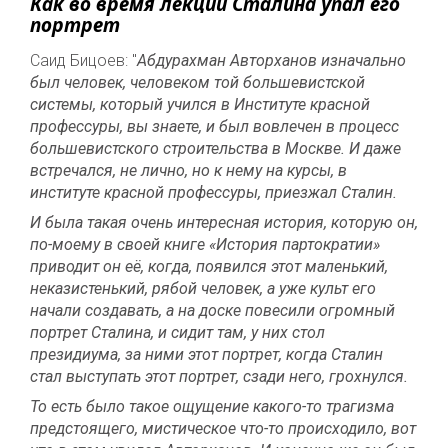
Как во время лекции Сталина упал его
портрет
Саид Бицоев: "
Абдурахман Авторханов изначально
был человек, человеком той большевистской
системы, который учился в Институте красной
профессуры, вы знаете, и был вовлечен в процесс
большевистского строительства в Москве. И даже
встречался, не лично, но к нему на курсы, в
институте красной профессуры, приезжал Сталин.
И была такая очень интересная история, которую он,
по-моему в своей книге «История партократии»
приводит он её, когда, появился этот маленький,
неказистенький, рябой человек, а уже культ его
начали создавать, а на доске повесили огромный
портрет Сталина, и сидит там, у них стол
президиума, за ними этот портрет, когда Сталин
стал выступать этот портрет, сзади него, грохнулся.
То есть было такое ощущение какого-то трагизма
предстоящего, мистическое что-то происходило, вот