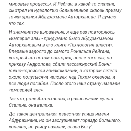
мировые процессы. И Рейган, в какой-то степени,
смотрел на идеологию большевиков сквозь призму
точки зрения Абдурахмана Авторханова. Я думаю
что так.
И знаменитое выражение, я еще раз повторяюсь,
«империя зла» - придумано было Абдурахманом
Авторхановым в его книге «Технология власти».
Впервые задолго до самого Рональда Рейгана,
который это потом повторил, после того как, по
приказу Андропова, сбили пассажирский Боинг
южно-корейской авиакомпании, в котором летело
около полутысячи человек, над Тихим океаном, и
все люди погибли. После этого наш страну назвали
«империей зла».
Так что, роль Авторханова, в развенчании культа
Сталина, она велика.
Да, такая центральная, известная улица имени
Абдурахмана, но он заслуживает гораздо большего,
конечно, но улицу назвали, слава Богу
".