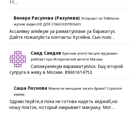
11…
Венера Расулова (Разулева)
Экзорцист из Тобольска:
жуткие видео (НЕ ДЛЯ СЛАБОНЕРВНЫХ!)
Ассаляму алейкум уа рахматуллахи уа баракатух.
Дайте пожалуйста контакты Хусейна. Сын псих…
Саид Саидов
Брачное агентство для мусульман
работает при Исторической мечети Москвы
Саломуалекум варахматуллох. Ешу второй
супруга я жеву в Москве. 89661614753
Саша Поснова
Можно ли женщине носить брюки? Спросите
имама
Здравствуйте,я пока не готова надеть хиджаб,но
ношу платок, который закрывает макушку. Мог…