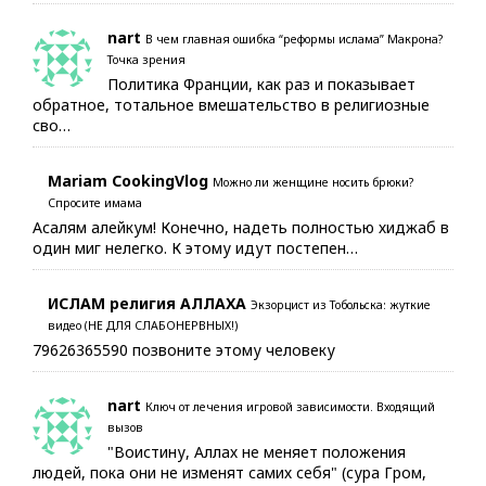
nart
В чем главная ошибка “реформы ислама” Макрона?
Точка зрения
Политика Франции, как раз и показывает
обратное, тотальное вмешательство в религиозные
сво…
Mariam CookingVlog
Можно ли женщине носить брюки?
Спросите имама
Асалям алейкум! Конечно, надеть полностью хиджаб в
один миг нелегко. К этому идут постепен…
ИСЛАМ религия АЛЛАХА
Экзорцист из Тобольска: жуткие
видео (НЕ ДЛЯ СЛАБОНЕРВНЫХ!)
79626365590 позвоните этому человеку
nart
Ключ от лечения игровой зависимости. Входящий
вызов
"Воистину, Аллах не меняет положения
людей, пока они не изменят самих себя" (сура Гром,