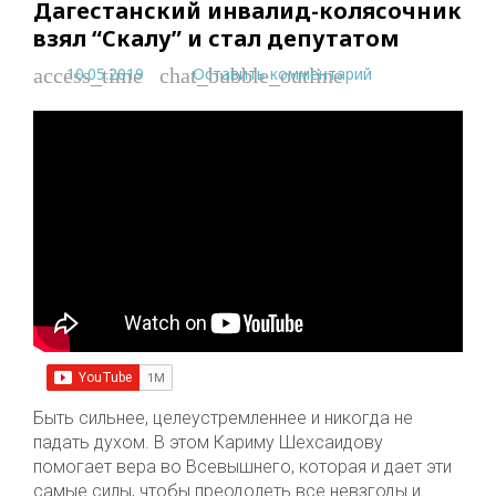
Дагестанский инвалид-колясочник
взял “Скалу” и стал депутатом
10.05.2019
Оставить комментарий
access_time
chat_bubble_outline
Быть сильнее, целеустремленнее и никогда не
падать духом. В этом Кариму Шехсаидову
помогает вера во Всевышнего, которая и дает эти
самые силы, чтобы преодолеть все невзгоды и