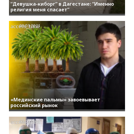
“Девушка-киборг” в Дагестане: “Именно
религия меня спасает”
access_time
09.03.2021
«Мединские пальмы» завоевывает
российский рынок
access_time
03.03.2021