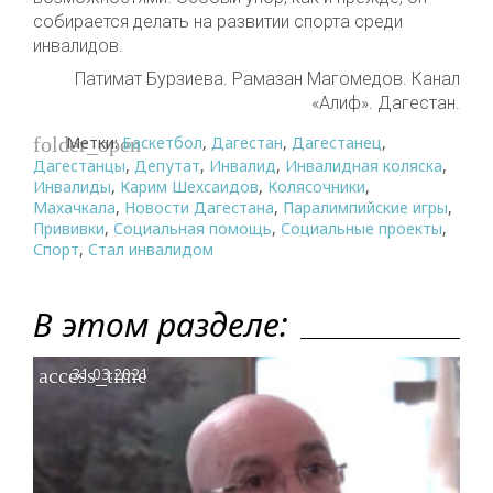
собирается делать на развитии спорта среди
инвалидов.
Патимат Бурзиева. Рамазан Магомедов. Канал
«Алиф». Дагестан.
Метки:
Баскетбол
,
Дагестан
,
Дагестанец
,
folder_open
Дагестанцы
,
Депутат
,
Инвалид
,
Инвалидная коляска
,
Инвалиды
,
Карим Шехсаидов
,
Колясочники
,
Махачкала
,
Новости Дагестана
,
Паралимпийские игры
,
Прививки
,
Социальная помощь
,
Социальные проекты
,
Спорт
,
Стал инвалидом
В этом разделе:
access_time
31.03.2021