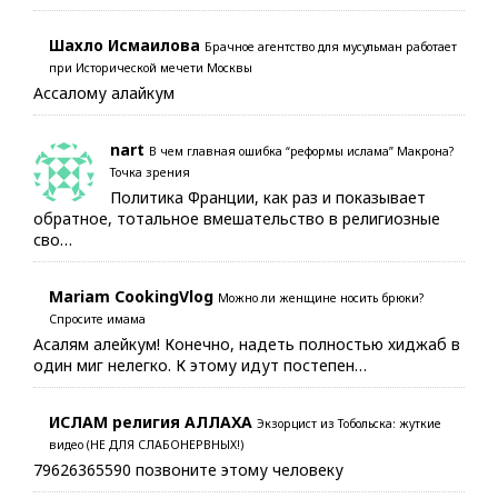
Шахло Исмаилова
Брачное агентство для мусульман работает
при Исторической мечети Москвы
Ассалому алайкум
nart
В чем главная ошибка “реформы ислама” Макрона?
Точка зрения
Политика Франции, как раз и показывает
обратное, тотальное вмешательство в религиозные
сво…
Mariam CookingVlog
Можно ли женщине носить брюки?
Спросите имама
Асалям алейкум! Конечно, надеть полностью хиджаб в
один миг нелегко. К этому идут постепен…
ИСЛАМ религия АЛЛАХА
Экзорцист из Тобольска: жуткие
видео (НЕ ДЛЯ СЛАБОНЕРВНЫХ!)
79626365590 позвоните этому человеку