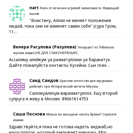
nart
Ключ от лечения игровой зависимости. Входящий
вызов
"Воистину, Аллах не меняет положения
людей, пока они не изменят самих себя" (сура Гром,
11…
Венера Расулова (Разулева)
Экзорцист из Тобольска:
жуткие видео (НЕ ДЛЯ СЛАБОНЕРВНЫХ!)
Ассаляму алейкум уа рахматуллахи уа баракатух.
Дайте пожалуйста контакты Хусейна. Сын псих…
Саид Саидов
Брачное агентство для мусульман
работает при Исторической мечети Москвы
Саломуалекум варахматуллох. Ешу второй
супруга я жеву в Москве. 89661614753
Саша Поснова
Можно ли женщине носить брюки? Спросите
имама
Здравствуйте,я пока не готова надеть хиджаб,но
ношу платок, который закрывает макушку. Мог…