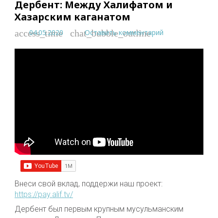
Дербент: Между Халифатом и
Хазарским каганатом
04.05.2020
Оставить комментарий
access_time
chat_bubble_outline
Внеси свой вклад, поддержи наш проект:
https://pay.alif.tv/
Дербент был первым крупным мусульманским