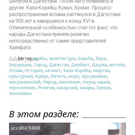
центром в Дагестане. После него появились и
другие: Кала-Корейш, Кумух, Хунзах. Процесс
распространения ислама растянулся в Дагестане
на 900 лет и завершился к концу XVI в.
Отличительной особенностью стал тот факт, что
народы Дагестана приняли религию
непосредственно от самих представителей
Халифата.
Метки:
Арабы
,
Архитектура
,
Борьба
,
Вера
,
folder_open
Верующие
,
Город
,
Дагестан
,
Дербент
,
Джума
,
жители
,
Ислам
,
История
,
каганат
,
Кала-Корейш
,
квартал
,
культурный
,
Кумух
,
Мечеть
,
море
,
Мусульмане
,
мусульманский
,
Народ
,
население
,
Наука
,
нация
,
переселение
,
Религия
,
хазарский
,
хазары
,
Хунзах
,
Экономика
В этом разделе:
access_time
31.03.2021