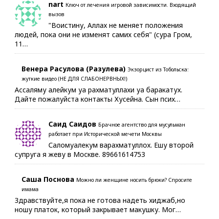
nart
Ключ от лечения игровой зависимости. Входящий
вызов
"Воистину, Аллах не меняет положения
людей, пока они не изменят самих себя" (сура Гром,
11…
Венера Расулова (Разулева)
Экзорцист из Тобольска:
жуткие видео (НЕ ДЛЯ СЛАБОНЕРВНЫХ!)
Ассаляму алейкум уа рахматуллахи уа баракатух.
Дайте пожалуйста контакты Хусейна. Сын псих…
Саид Саидов
Брачное агентство для мусульман
работает при Исторической мечети Москвы
Саломуалекум варахматуллох. Ешу второй
супруга я жеву в Москве. 89661614753
Саша Поснова
Можно ли женщине носить брюки? Спросите
имама
Здравствуйте,я пока не готова надеть хиджаб,но
ношу платок, который закрывает макушку. Мог…