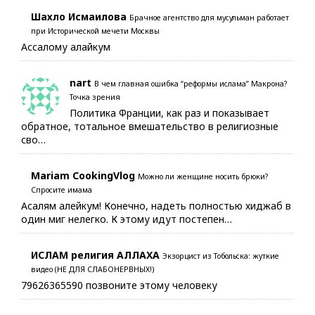
Шахло Исмаилова
Брачное агентство для мусульман работает
при Исторической мечети Москвы
Ассалому алайкум
nart
В чем главная ошибка “реформы ислама” Макрона?
Точка зрения
Политика Франции, как раз и показывает
обратное, тотальное вмешательство в религиозные
сво…
Mariam CookingVlog
Можно ли женщине носить брюки?
Спросите имама
Асалям алейкум! Конечно, надеть полностью хиджаб в
один миг нелегко. К этому идут постепен…
ИСЛАМ религия АЛЛАХА
Экзорцист из Тобольска: жуткие
видео (НЕ ДЛЯ СЛАБОНЕРВНЫХ!)
79626365590 позвоните этому человеку