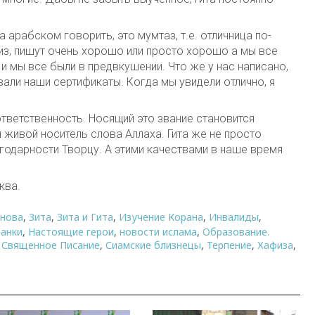
на арабском говорить, это мумтаз, т.е. отличница по-
из, пишут очень хорошо или просто хорошо а мы все
 и мы все были в предвкушении. Что же у нас написано,
вали наши сертификаты. Когда мы увидели отлично, я
тветственность. Носящий это звание становится
живой носитель слова Аллаха. Гита же не просто
агодарности Творцу. А этими качествами в наше время
ква.
анова
,
Зита
,
Зита и Гита
,
Изучение Корана
,
Инвалиды
,
анки
,
Настоящие герои
,
новости ислама
,
Образование.
,
Священное Писание
,
Сиамские близнецы
,
Терпение
,
Хафиза
,