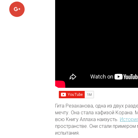
Google+
Гита Резаханова, одна из двух раз
мечту. Она стала хафизой Корана. 
всю Книгу Аллаха наизусть.
История
пространстве. Они стали примером 
испытания.