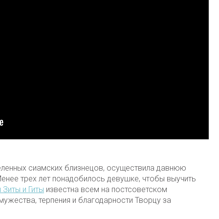
деленных сиамских близнецов, осуществила давнюю
Менее трех лет понадобилось девушке, чтобы выучить
 Зиты и Гиты
известна всем на постсоветском
мужества, терпения и благодарности Творцу за