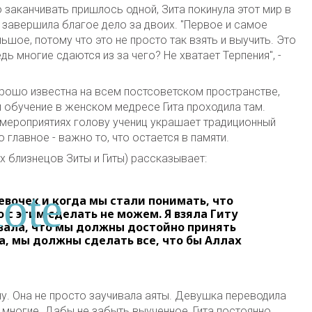
о заканчивать пришлось одной, Зита покинула этот мир в
 и завершила благое дело за двоих. "Первое и самое
ьшое, потому что это не просто так взять и выучить. Это
дь многие сдаются из за чего? Не хватает Терпения", -
орошо известна на всем постсоветском пространстве,
 и обучение в женском медресе Гита проходила там.
мероприятиях голову учениц украшает традиционный
 главное - важно то, что остается в памяти.
 близнецов Зиты и Гиты) рассказывает:
евочек и когда мы стали понимать, что
 с этим сделать не можем. Я взяла Гиту
казала, что мы должны достойно принять
а, мы должны сделать все, что бы Аллах
у. Она не просто заучивала аяты. Девушка переводила
не многие. Дабы не забыть выученное, Гита постоянно