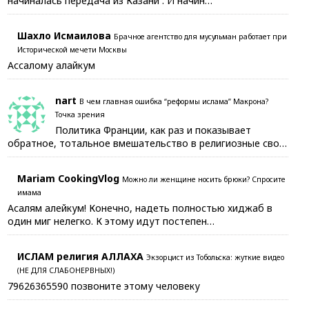
начиналась передача из Казани . И начин…
Шахло Исмаилова
Брачное агентство для мусульман работает при
Исторической мечети Москвы
Ассалому алайкум
nart
В чем главная ошибка “реформы ислама” Макрона?
Точка зрения
Политика Франции, как раз и показывает
обратное, тотальное вмешательство в религиозные сво…
Mariam CookingVlog
Можно ли женщине носить брюки? Спросите
имама
Асалям алейкум! Конечно, надеть полностью хиджаб в
один миг нелегко. К этому идут постепен…
ИСЛАМ религия АЛЛАХА
Экзорцист из Тобольска: жуткие видео
(НЕ ДЛЯ СЛАБОНЕРВНЫХ!)
79626365590 позвоните этому человеку