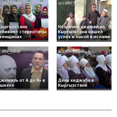
cess_time
access_time
11.11.2020
20.10.2020
Кыргызстане
Незрячий диджей из
збивают стереотипы
Кыргызстана нашел
женщинах
успех и покой в исламе
cess_time
access_time
26.03.2020
01.03.2020
жемаль от А до Я» в
День хиджаба в
ишкеке
Кыргызстане