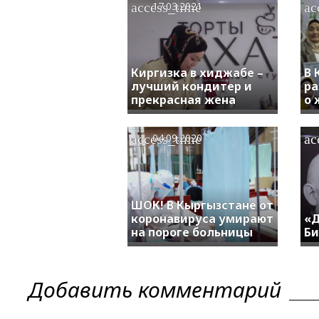
access_time
ac
17.03.2021
Киргизка в хиджабе –
В 
лучший кондитер и
ра
прекрасная жена
о 
access_time
ac
04.09.2020
ШОК! В Кыргызстане от
коронавируса умирают
«Д
на пороге больницы
Б
Добавить комментарий