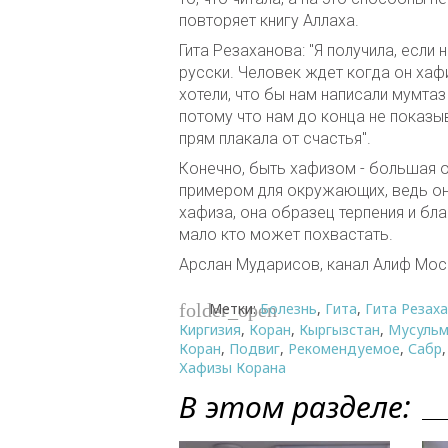
повторяет книгу Аллаха.
Гита Резаханова: "Я получила, если 
русски. Человек ждет когда он хаф
хотели, что бы нам написали мумтаз
потому что нам до конца не показы
прям плакала от счастья".
Конечно, быть хафизом - большая о
примером для окружающих, ведь он 
хафиза, она образец терпения и бл
мало кто может похвастать.
Арслан Мударисов, канал Алиф Мос
Метки:
Болезнь
,
Гита
,
Гита Резах
folder_open
Киргизия
,
Коран
,
Кыргызстан
,
Мусульм
Коран
,
Подвиг
,
Рекомендуемое
,
Сабр
Хафизы Корана
В этом разделе: