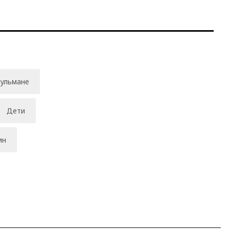
ульмане
Дети
ин