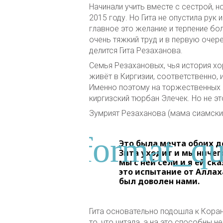
Начинали учить вместе с сестрой, н
2015 году. Но Гита не опустила рук
главное это желание и терпение бол
очень тяжкий труд и в первую очере
делится Гита Резаханова.
Семья Резахановых, чья история х
живёт в Киргизии, соответственно,
Именно поэтому на торжественных 
киргизский тюрбан Элечек. Но не это
Зумрият Резаханова (мама сиамских
Это была мечта обоих д
Зита уходит и мы ничего
мы с ней сели и я ей с
это испытание от Аллах
был доволен нами.
Гита основательно подошла к Коран
то, что читала, а на это способны 