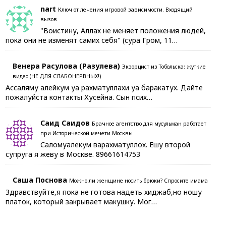
nart
Ключ от лечения игровой зависимости. Входящий
вызов
"Воистину, Аллах не меняет положения людей,
пока они не изменят самих себя" (сура Гром, 11…
Венера Расулова (Разулева)
Экзорцист из Тобольска: жуткие
видео (НЕ ДЛЯ СЛАБОНЕРВНЫХ!)
Ассаляму алейкум уа рахматуллахи уа баракатух. Дайте
пожалуйста контакты Хусейна. Сын псих…
Саид Саидов
Брачное агентство для мусульман работает
при Исторической мечети Москвы
Саломуалекум варахматуллох. Ешу второй
супруга я жеву в Москве. 89661614753
Саша Поснова
Можно ли женщине носить брюки? Спросите имама
Здравствуйте,я пока не готова надеть хиджаб,но ношу
платок, который закрывает макушку. Мог…