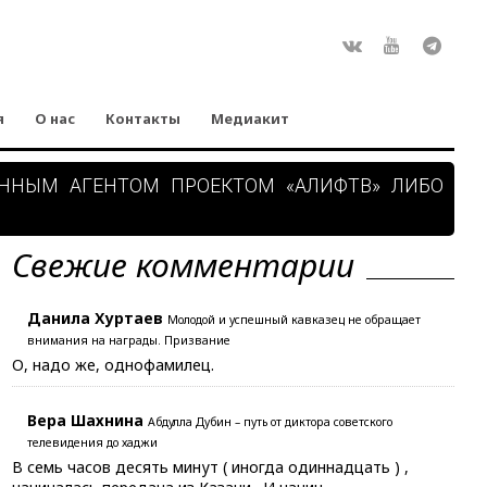
Rss
ВКонтакте
Youtube
Teleg
я
О нас
Контакты
Медиакит
АННЫМ АГЕНТОМ ПРОЕКТОМ «АЛИФТВ» ЛИБО
Свежие комментарии
Данила Хуртаев
Молодой и успешный кавказец не обращает
внимания на награды. Призвание
О, надо же, однофамилец.
Вера Шахнина
Абдулла Дубин – путь от диктора советского
телевидения до хаджи
В семь часов десять минут ( иногда одиннадцать ) ,