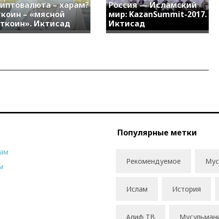
иптовалюта – харам?
Россия — Исламский
коин – «мясной
мир: KazanSummit-2017.
ткоин». Иктисад
Иктисад
Популярные метки
рам
Рекомендуемое
Мус
м
Ислам
История
Алиф ТВ
Мусульман