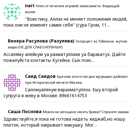
nart
Ключ от лечения игровой зависимости. Входящий
вызов
"Воистину, Аллах не меняет положения людей,
пока они не изменят самих себя" (сура Гром, 11…
Венера Расулова (Разулева)
Экзорцист из Тобольска: жуткие
видео (НЕ ДЛЯ СЛАБОНЕРВНЫХ!)
Ассаляму алейкум уа рахматуллахи уа баракатух. Дайте
пожалуйста контакты Хусейна. Сын псих…
Саид Саидов
Брачное агентство для мусульман работает
при Исторической мечети Москвы
Саломуалекум варахматуллох. Ешу второй
супруга я жеву в Москве. 89661614753
Саша Поснова
Можно ли женщине носить брюки? Спросите имама
Здравствуйте,я пока не готова надеть хиджаб,но ношу
платок, который закрывает макушку. Мог…