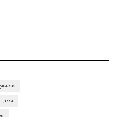
ульмане
Дети
ин