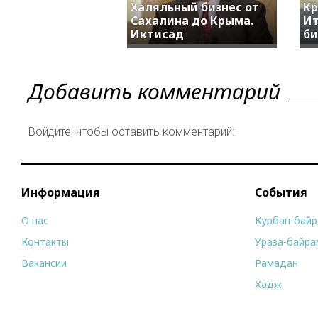
Халяльный бизнес от
Кр
Сахалина до Крыма.
Ит
Иктисад
би
Добавить комментарий
Войдите, чтобы оставить комментарий:
Информация
События
О нас
Курбан-бай
Контакты
Ураза-байра
Вакансии
Рамадан
Хадж