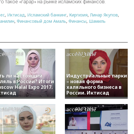
то такое «гарар» на рынке исламских финансов.
нес
,
Иктисад
,
Исламский банкинг
,
Киргизия
,
Линар Якупов
,
Данилин
,
Финансовый дом Амаль
,
Финансы
,
Шамиль
cess_time
access_time
09.02.2018
17.11.2017
ть ли настоящий
Индустриальные парки
ляль в России? Итоги
– новая форма
scow Halal Expo 2017.
халяльного бизнеса в
ктисад
России. Иктисад
cess_time
access_time
11.08.2017
03.07.2017