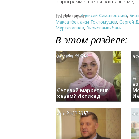
в программе дается разъяснение, ч
Метки:
Алексей Симановский
,
Биз
folder_open
Максатбек ажы Токтомушев
,
Сергей 
Муртазалиев
,
Экоисламикбанк
В этом разделе:
access_time
ac
06.04.2018
Ес
ха
Сетевой маркетинг –
Mo
харам? Иктисад
И
access_time
ac
21.09.2017