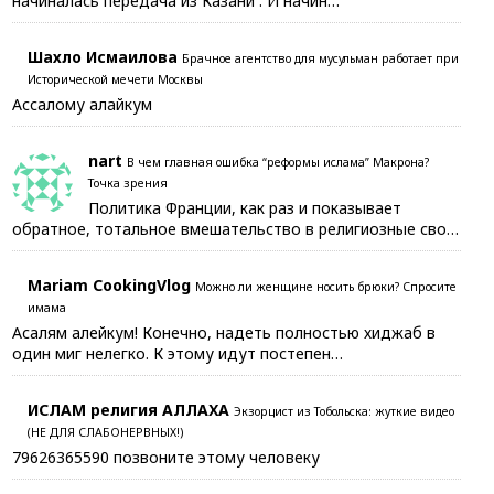
начиналась передача из Казани . И начин…
Шахло Исмаилова
Брачное агентство для мусульман работает при
Исторической мечети Москвы
Ассалому алайкум
nart
В чем главная ошибка “реформы ислама” Макрона?
Точка зрения
Политика Франции, как раз и показывает
обратное, тотальное вмешательство в религиозные сво…
Mariam CookingVlog
Можно ли женщине носить брюки? Спросите
имама
Асалям алейкум! Конечно, надеть полностью хиджаб в
один миг нелегко. К этому идут постепен…
ИСЛАМ религия АЛЛАХА
Экзорцист из Тобольска: жуткие видео
(НЕ ДЛЯ СЛАБОНЕРВНЫХ!)
79626365590 позвоните этому человеку