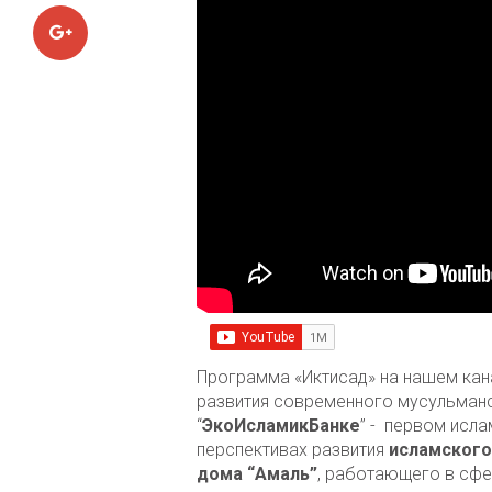
Google+
Программа «Иктисад» на нашем ка
развития современного мусульманс
“
ЭкоИсламикБанке
” - первом исл
перспективах развития
исламского
дома “Амаль”
, работающего в сфе