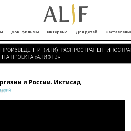
мы
Док. фильмы
Интервью
Для детей
Наставлени
 ПРОИЗВЕДЕН И (ИЛИ) РАСПРОСТРАНЕН ИНОСТР
НТА ПРОЕКТА «АЛИФТВ»
ргизии и России. Иктисад
тарий
ne