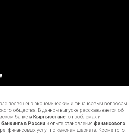
нале посвящена экономическим и финансовым вопросам
кого общества. В данном выпуске рассказывается об
амском банке
в Кыргызстане
, о проблемах и
 банкинга
в России
и опыте становления
финансового
ре финансовых услуг по канонам шариата. Кроме того,