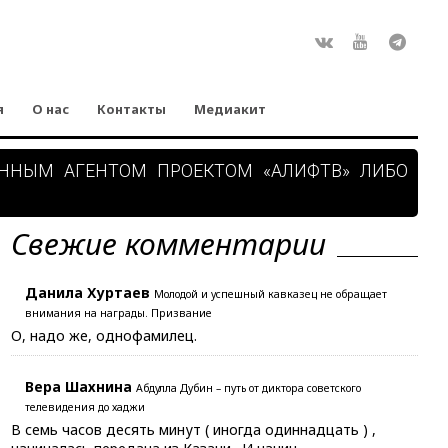
Rss
ВКонтакте
Youtube
Teleg
я
О нас
Контакты
Медиакит
АННЫМ АГЕНТОМ ПРОЕКТОМ «АЛИФТВ» ЛИБО
Свежие комментарии
Данила Хуртаев
Молодой и успешный кавказец не обращает
внимания на награды. Призвание
О, надо же, однофамилец.
Вера Шахнина
Абдулла Дубин – путь от диктора советского
телевидения до хаджи
В семь часов десять минут ( иногда одиннадцать ) ,