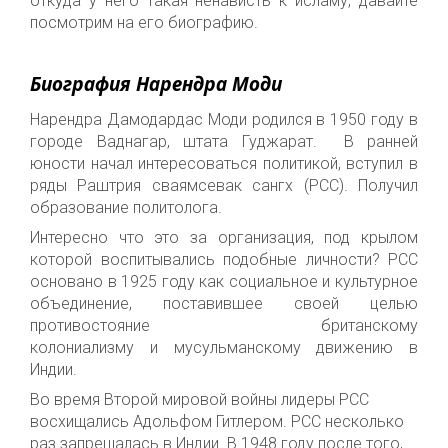
откуда у него такая ненависть к исламу, давайте
посмотрим на его биографию.
Биография Нарендра Моди
Нарендра Дамодардас Моди родился в 1950 году в
городе Ваднагар, штата Гуджарат. В ранней
юности начал интересоваться политикой, вступил в
ряды Раштрия сваямсевак сангх (РСС). Получил
образование политолога.
Интересно что это за организация, под крылом
которой воспитывались подобные личности? РСС
основано в 1925 году как социальное и культурное
объединение, поставившее своей целью
противостояние британскому
колониализму и мусульманскому движению в
Индии.
Во время Второй мировой войны лидеры РСС
восхищались Адольфом Гитлером. РСС несколько
раз запрещалась в Индии. В 1948 году после того,