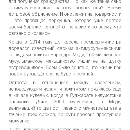
для получения гражданства. Но как же такие явно
антимусульманские законы появляются? Всему
есть своё объяснение. И оно лежит на поверхности
– это правящая верхушка, которая уже долгое
время брызжет слюной от ненависти ко всему, что
связано с исламом.
Когда в 2014 году до кресла премьер-министра
дорвался известный своими антимусульманскими
взглядами политик Нарендра Моди, 160-миллионное
мусульманское меньшинство Индии не на шутку
встревожилось. Всем было понятно, что жизнь при
новом руководителе не будет прежней.
Острота в отношениях между населением,
исповедующим ислам, и политиком появилась еще
в начале нулевых, когда в Гуджарате индуистские
радикалы убили 2000 мусульман, а Моди,
занимавший тогда пост главного министра штата в
течение трех сроков, по сути проявил преступное
молчание.
И что интересно, как настоящий лицемер и лжец в