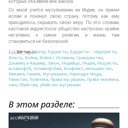
которых объявили вне закона.
Со мной учится мусульманин из Индии, он принял
ислам и покинул свою страну, потому как ему
приходилось скрывать свою веру. По его словам,
кастовое индуистское общество настроено крайне
негативно к смене религии, и жизнь там
становиться не безопасной.
Метки:
Блогер
,
Буддисты
,
Буддисты - террористы
,
folder_open
Власть
,
Война
,
Война с Исламом
,
Гражданство
,
Джамму и Кашмир
,
Закон
,
Индийцы
,
Индия
,
Индуисты
,
исламофоб
,
Исламофобия
,
Конфликт
,
меньшинство
,
Микаиль Ганиев
,
Мусульмане
,
Нарендра Моди
,
Пакистан
,
Политика
,
Права мусульман
,
Права человека
,
сикх
,
Убийства
,
убийство мусульман
В этом разделе:
access_time
02.09.2020