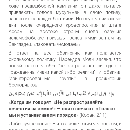
ходе предвыборной кампании он даже пытался
привлекать голоса мусульман в свою пользу,
назвав их однажды братьями. Но спустя считанные
дни после очередного кровопролития в штате
Ассам на востоке страны снова озвучил
исламофобские призывы, велев иммигрантам из
Бангладеш «паковать чемоданы».
В ответ на все обвинения, как полагается
скользкому политику, Нарендра Моди заявил, что
новый закон якобы "не затрагивает ни одного
гражданина Индии какой-либо религии". И обвинил
"заинтересованные группы" в разжигании
беспорядков.
وَإِذَا قِيلَ لَهُمْ لَا تُفْسِدُوا فِي الْأَرْضِ قَالُوا إِنَّمَا نَحْنُ مُصْلِحُونَ
«
Когда им говорят: «Не распространяйте
нечестия на земле!» — они отвечают: «Только
мы и устанавливаем порядок
» (Коран, 2:11).
Дабы лучше понять – что движет этим человеком, и