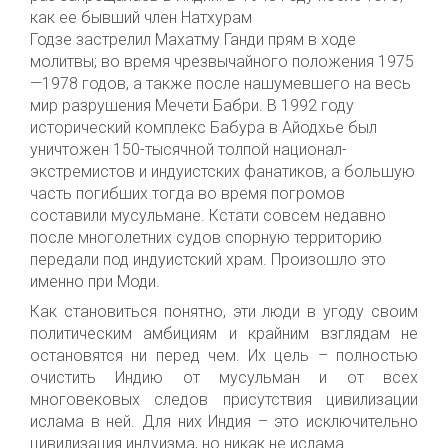
как ее бывший член Натхурам
Годзе застрелил Махатму Ганди прям в ходе
молитвы; во время чрезвычайного положения 1975
—1978 годов, а также после нашумевшего на весь
мир разрушения Мечети Бабри. В 1992 году
исторический комплекс Бабура в Айодхье был
уничтожен 150-тысячной толпой национал-
экстремистов и индуистских фанатиков, а большую
часть погибших тогда во время погромов
составили мусульмане. Кстати совсем недавно
после многолетних судов спорную территорию
передали под индуистский храм. Произошло это
именно при Моди.
Как становиться понятно, эти люди в угоду своим
политическим амбициям и крайним взглядам не
остановятся ни перед чем. Их цель – полностью
очистить Индию от мусульман и от всех
многовековых следов присутствия цивилизации
ислама в ней. Для них Индия – это исключительно
цивилизация индуизма, но никак не ислама.