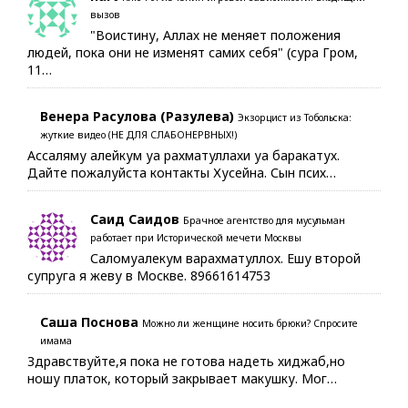
вызов
"Воистину, Аллах не меняет положения
людей, пока они не изменят самих себя" (сура Гром,
11…
Венера Расулова (Разулева)
Экзорцист из Тобольска:
жуткие видео (НЕ ДЛЯ СЛАБОНЕРВНЫХ!)
Ассаляму алейкум уа рахматуллахи уа баракатух.
Дайте пожалуйста контакты Хусейна. Сын псих…
Саид Саидов
Брачное агентство для мусульман
работает при Исторической мечети Москвы
Саломуалекум варахматуллох. Ешу второй
супруга я жеву в Москве. 89661614753
Саша Поснова
Можно ли женщине носить брюки? Спросите
имама
Здравствуйте,я пока не готова надеть хиджаб,но
ношу платок, который закрывает макушку. Мог…