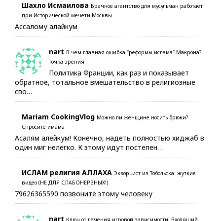
Шахло Исмаилова
Брачное агентство для мусульман работает
при Исторической мечети Москвы
Ассалому алайкум
nart
В чем главная ошибка “реформы ислама” Макрона?
Точка зрения
Политика Франции, как раз и показывает
обратное, тотальное вмешательство в религиозные
сво…
Mariam CookingVlog
Можно ли женщине носить брюки?
Спросите имама
Асалям алейкум! Конечно, надеть полностью хиджаб в
один миг нелегко. К этому идут постепен…
ИСЛАМ религия АЛЛАХА
Экзорцист из Тобольска: жуткие
видео (НЕ ДЛЯ СЛАБОНЕРВНЫХ!)
79626365590 позвоните этому человеку
nart
Ключ от лечения игровой зависимости. Входящий