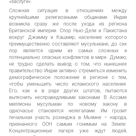
«заслуги».
Сложная ситуация в отношениях между
крупнейшими религиозными общинами Индии
возникла сразу же после ухода из региона
Британской империи. Спор Нью-Дели и Пакистана
вокруг Джамму и Кашмир, население которого
преимущественно составляют мусульмане, до сих
пор является одним из самых сложных и
потенциально опасных конфликтов в мире. Думаю,
не трудно сделать вывод о том, что нынешнее
правительство Индии активно стремиться изменить
демографическое положение в регионе с тем,
чтобы уменьшить число исламского населения.
Его, как и в ряде других штатов, пытаются
вытеснить несправедливыми законами. В Ассаме
миллионы мусульман по новому закону в
одночасье становятся нелегалами. Им грозит
печальная участь рохинджа в Мьямне – народа,
признанного ООН самым гонимым на Земле.
Концентрационные лагеря уже ждут людей,