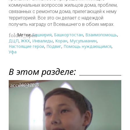
коммунальных вопросов жильцов дома, проблем,
связанных с ремонтом дома, прилегающей к нему
территорией. Все это он делает с надеждой
получить награду от Всевышнего в обоих мирах.
Метки:
Башкирия
,
Башкортостан
,
Взаимопомощь
,
folder_open
ДЦП
,
ЖКХ
,
Инвалиды
,
Коран
,
Мусульманин
,
Настоящие герои
,
Подвиг
,
Помощь нуждающимся
,
Уфа
В этом разделе:
access_time
24.02.2021