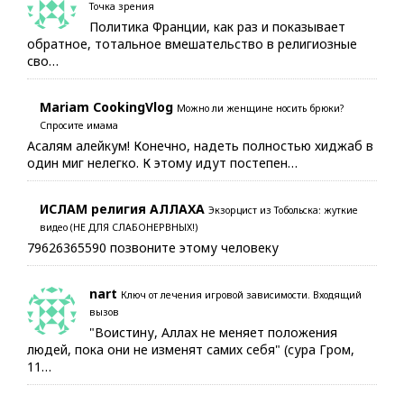
Точка зрения
Политика Франции, как раз и показывает
обратное, тотальное вмешательство в религиозные
сво…
Mariam CookingVlog
Можно ли женщине носить брюки?
Спросите имама
Асалям алейкум! Конечно, надеть полностью хиджаб в
один миг нелегко. К этому идут постепен…
ИСЛАМ религия АЛЛАХА
Экзорцист из Тобольска: жуткие
видео (НЕ ДЛЯ СЛАБОНЕРВНЫХ!)
79626365590 позвоните этому человеку
nart
Ключ от лечения игровой зависимости. Входящий
вызов
"Воистину, Аллах не меняет положения
людей, пока они не изменят самих себя" (сура Гром,
11…