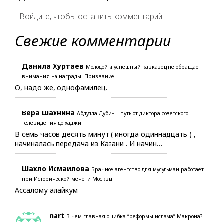
Войдите, чтобы оставить комментарий:
Свежие комментарии
Данила Хуртаев
Молодой и успешный кавказец не обращает
внимания на награды. Призвание
О, надо же, однофамилец.
Вера Шахнина
Абдулла Дубин – путь от диктора советского
телевидения до хаджи
В семь часов десять минут ( иногда одиннадцать ) ,
начиналась передача из Казани . И начин…
Шахло Исмаилова
Брачное агентство для мусульман работает
при Исторической мечети Москвы
Ассалому алайкум
nart
В чем главная ошибка “реформы ислама” Макрона?