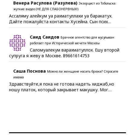
Венера Расулова (Разулева)
Экзорцист из Тобольска:
жуткие видео (НЕ ДЛЯ СЛАБОНЕРВНЫХ!)
Ассаляму алейкум уа рахматуллахи уа баракатух.
Дайте пожалуйста контакты Хусейна. Сын псих…
Саид Саидов
Брачное агентство для мусульман
работает при Исторической мечети Москвы
Саломуалекум варахматуллох. Ешу второй
супруга я жеву в Москве. 89661614753
Саша Поснова
Можно ли женщине носить брюки? Спросите
имама
Здравствуйте,я пока не готова надеть хиджаб,но
ношу платок, который закрывает макушку. Мог…