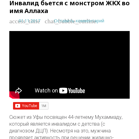
Инвалид бьется с монстром ЖКХ во
имя Аллаха
01.11.2017
Оставить комментарий
access_time
chat_bubble_outline
Сюжет из Уфы посвящен 44-летнему Мухаммаду,
который является инвалидом с детства (с
диагнозом ДЦП). Несмотря на это, мужчина
проявляет активность при решении жилищно-