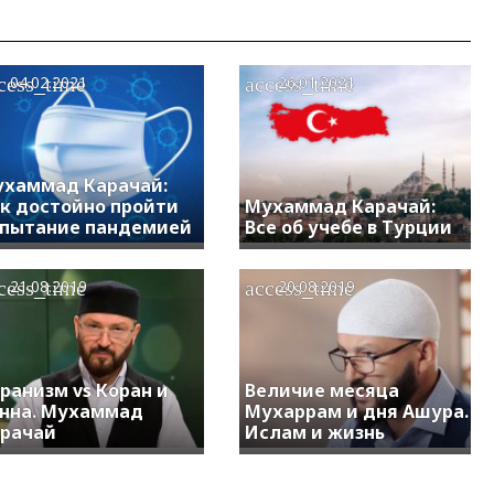
cess_time
access_time
04.02.2021
26.01.2021
хаммад Карачай:
к достойно пройти
Мухаммад Карачай:
пытание пандемией
Все об учебе в Турции
cess_time
access_time
21.08.2019
20.08.2019
ранизм vs Коран и
Величие месяца
нна. Мухаммад
Мухаррам и дня Ашура.
рачай
Ислам и жизнь