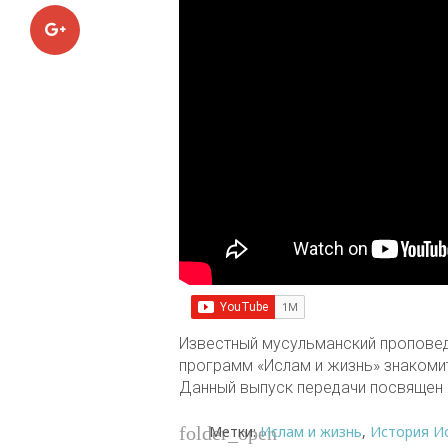
Google+
Известный мусульманский проповед
программ «Ислам и жизнь» знакомит
Данный выпуск передачи посвящен
Метки:
Ислам и жизнь
,
История И
folder_open