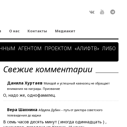
Rss
ВКонтакте
Youtube
Teleg
я
О нас
Контакты
Медиакит
АННЫМ АГЕНТОМ ПРОЕКТОМ «АЛИФТВ» ЛИБО
Свежие комментарии
Данила Хуртаев
Молодой и успешный кавказец не обращает
внимания на награды. Призвание
О, надо же, однофамилец.
Вера Шахнина
Абдулла Дубин – путь от диктора советского
телевидения до хаджи
В семь часов десять минут ( иногда одиннадцать ) ,