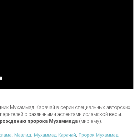
ник Мухаммад Карачай в серии специальных авторских
 зрителей с различными аспектами исламской веры.
рождению пророка Мухаммада
(мир ему).
слама
,
Мавлид
,
Мухаммад Карачай
,
Пророк Мухаммад