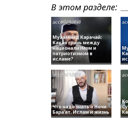
В этом разделе:
access_time
ac
07.06.2021
Мухаммад Карачай:
Какая грань между
национализмом и
Му
патриотизмом в
Ка
исламе?
ис
access_time
ac
19.03.2020
Ко
Что надо знать о Ночи
Су
Бара’ат. Ислам и жизнь
Ка