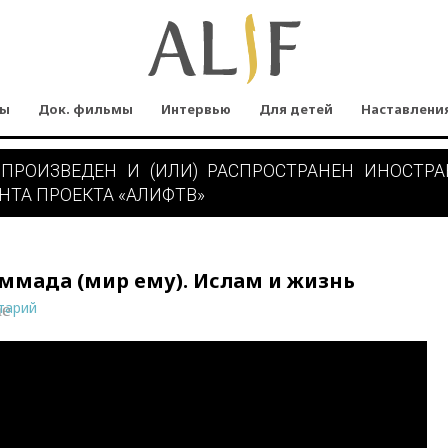
мы
Док. фильмы
Интервью
Для детей
Наставлени
 ПРОИЗВЕДЕН И (ИЛИ) РАСПРОСТРАНЕН ИНОСТР
НТА ПРОЕКТА «АЛИФТВ»
ммада (мир ему). Ислам и жизнь
тарий
ne