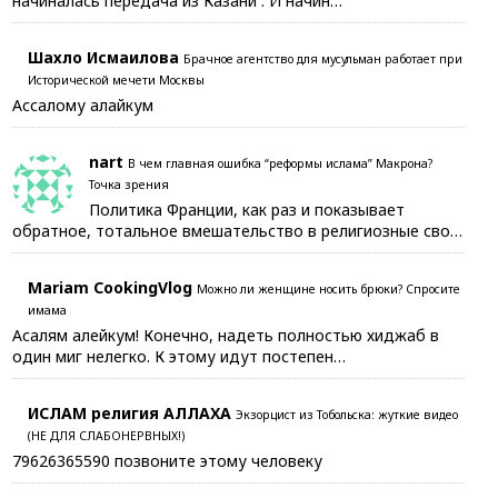
начиналась передача из Казани . И начин…
Шахло Исмаилова
Брачное агентство для мусульман работает при
Исторической мечети Москвы
Ассалому алайкум
nart
В чем главная ошибка “реформы ислама” Макрона?
Точка зрения
Политика Франции, как раз и показывает
обратное, тотальное вмешательство в религиозные сво…
Mariam CookingVlog
Можно ли женщине носить брюки? Спросите
имама
Асалям алейкум! Конечно, надеть полностью хиджаб в
один миг нелегко. К этому идут постепен…
ИСЛАМ религия АЛЛАХА
Экзорцист из Тобольска: жуткие видео
(НЕ ДЛЯ СЛАБОНЕРВНЫХ!)
79626365590 позвоните этому человеку