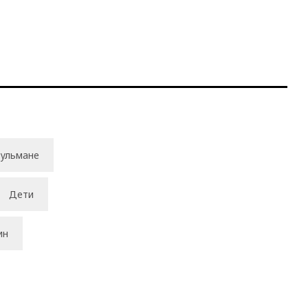
ульмане
Дети
ин