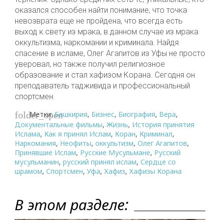
оказался способен найти понимание, что точка
невозврата еще не пройдена, что всегда есть
выход к свету из мрака, в данном случае из мрака
оккультизма, наркомании и криминала. Найдя
спасение в исламе, Олег Агапитов из Уфы не просто
уверовал, но также получил религиозное
образование и стал хафизом Корана. Сегодня он
преподаватель тадживида и профессиональный
спортсмен.
Метки:
Башкирия
,
Бизнес
,
Биография
,
Вера
,
folder_open
Документальные фильмы
,
Жизнь
,
История принятия
Ислама
,
Как я принял Ислам
,
Коран
,
Криминал
,
Наркомания
,
Неофиты
,
оккультизм
,
Олег Агапитов
,
Принявшие Ислам
,
Русские Мусульмане
,
Русский
мусульманин
,
русский принял ислам
,
Сердце со
шрамом
,
Спортсмен
,
Уфа
,
Хафиз
,
Хафизы Корана
В этом разделе: