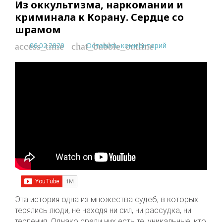
Из оккультизма, наркомании и
криминала к Корану. Сердце со
шрамом
06.02.2020
Оставить комментарий
access_time
chat_bubble_outline
Эта история одна из множества судеб, в которых
терялись люди, не находя ни сил, ни рассудка, ни
терпения. Однако среди них есть те, уникальные, кто