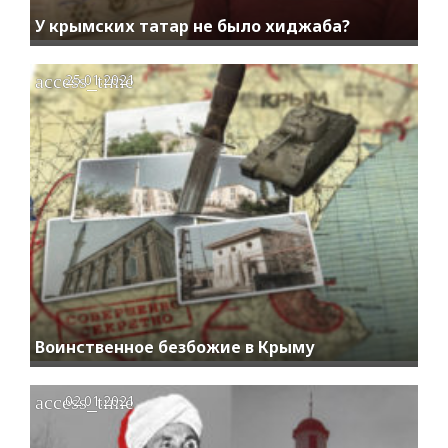
У крымских татар не было хиджаба?
access_time
25.01.2021
Воинственное безбожие в Крыму
access_time
02.01.2021