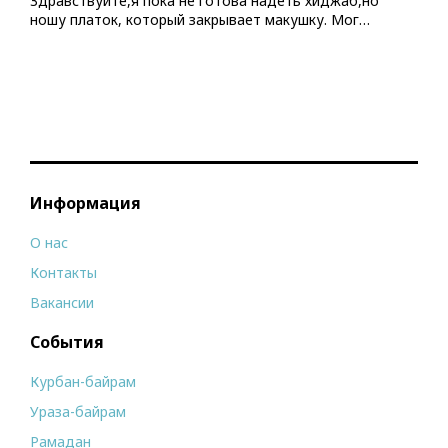
Здравствуйте,я пока не готова надеть хиджаб,но
ношу платок, который закрывает макушку. Мог…
Информация
О нас
Контакты
Вакансии
События
Курбан-байрам
Ураза-байрам
Рамадан