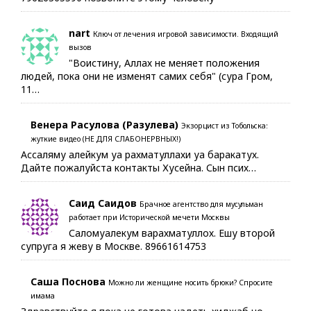
nart
Ключ от лечения игровой зависимости. Входящий
вызов
"Воистину, Аллах не меняет положения
людей, пока они не изменят самих себя" (сура Гром,
11…
Венера Расулова (Разулева)
Экзорцист из Тобольска:
жуткие видео (НЕ ДЛЯ СЛАБОНЕРВНЫХ!)
Ассаляму алейкум уа рахматуллахи уа баракатух.
Дайте пожалуйста контакты Хусейна. Сын псих…
Саид Саидов
Брачное агентство для мусульман
работает при Исторической мечети Москвы
Саломуалекум варахматуллох. Ешу второй
супруга я жеву в Москве. 89661614753
Саша Поснова
Можно ли женщине носить брюки? Спросите
имама