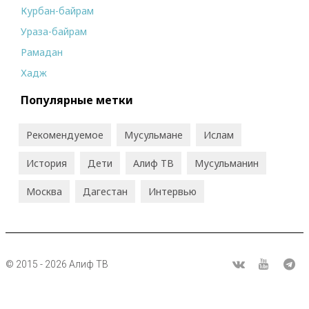
Курбан-байрам
Ураза-байрам
Рамадан
Хадж
Популярные метки
Рекомендуемое
Мусульмане
Ислам
История
Дети
Алиф ТВ
Мусульманин
Москва
Дагестан
Интервью
© 2015 - 2026 Алиф ТВ
R
ВКонтакте
Youtube
Tel