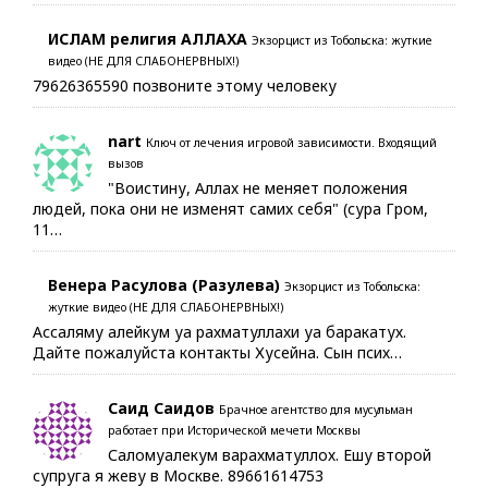
ИСЛАМ религия АЛЛАХА
Экзорцист из Тобольска: жуткие
видео (НЕ ДЛЯ СЛАБОНЕРВНЫХ!)
79626365590 позвоните этому человеку
nart
Ключ от лечения игровой зависимости. Входящий
вызов
"Воистину, Аллах не меняет положения
людей, пока они не изменят самих себя" (сура Гром,
11…
Венера Расулова (Разулева)
Экзорцист из Тобольска:
жуткие видео (НЕ ДЛЯ СЛАБОНЕРВНЫХ!)
Ассаляму алейкум уа рахматуллахи уа баракатух.
Дайте пожалуйста контакты Хусейна. Сын псих…
Саид Саидов
Брачное агентство для мусульман
работает при Исторической мечети Москвы
Саломуалекум варахматуллох. Ешу второй
супруга я жеву в Москве. 89661614753