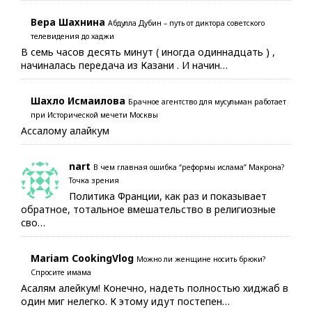
Вера Шахнина
Абдулла Дубин – путь от диктора советского
телевидения до хаджи
В семь часов десять минут ( иногда одиннадцать ) ,
начиналась передача из Казани . И начин…
Шахло Исмаилова
Брачное агентство для мусульман работает
при Исторической мечети Москвы
Ассалому алайкум
nart
В чем главная ошибка “реформы ислама” Макрона?
Точка зрения
Политика Франции, как раз и показывает
обратное, тотальное вмешательство в религиозные
сво…
Mariam CookingVlog
Можно ли женщине носить брюки?
Спросите имама
Асалям алейкум! Конечно, надеть полностью хиджаб в
один миг нелегко. К этому идут постепен…