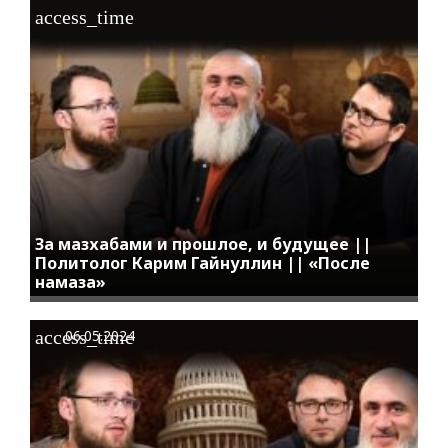
access_time
За мазхабами и прошлое, и будущее ||
Политолог Карим Гайнуллин || «После
намаза»
access_time
06.05.2024