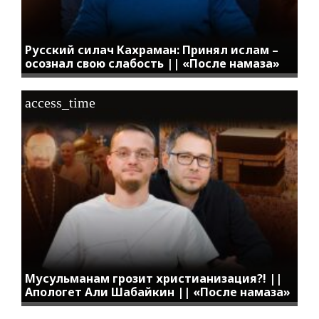
Русский силач Кахраман: Принял ислам –
осознал свою слабость || «После намаза»
access_time
Мусульманам грозит христианизация?! ||
Апологет Али Шабайкин || «После намаза»