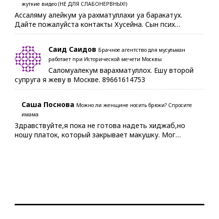
жуткие видео (НЕ ДЛЯ СЛАБОНЕРВНЫХ!)
Ассаляму алейкум уа рахматуллахи уа баракатух.
Дайте пожалуйста контакты Хусейна. Сын псих…
Саид Саидов
Брачное агентство для мусульман
работает при Исторической мечети Москвы
Саломуалекум варахматуллох. Ешу второй
супруга я жеву в Москве. 89661614753
Саша Поснова
Можно ли женщине носить брюки? Спросите
имама
Здравствуйте,я пока не готова надеть хиджаб,но
ношу платок, который закрывает макушку. Мог…