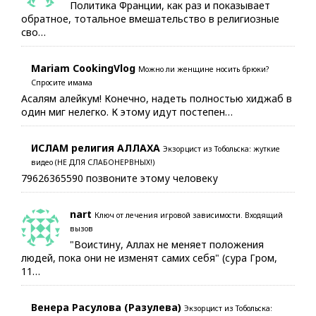
Политика Франции, как раз и показывает
обратное, тотальное вмешательство в религиозные
сво…
Mariam CookingVlog
Можно ли женщине носить брюки?
Спросите имама
Асалям алейкум! Конечно, надеть полностью хиджаб в
один миг нелегко. К этому идут постепен…
ИСЛАМ религия АЛЛАХА
Экзорцист из Тобольска: жуткие
видео (НЕ ДЛЯ СЛАБОНЕРВНЫХ!)
79626365590 позвоните этому человеку
nart
Ключ от лечения игровой зависимости. Входящий
вызов
"Воистину, Аллах не меняет положения
людей, пока они не изменят самих себя" (сура Гром,
11…
Венера Расулова (Разулева)
Экзорцист из Тобольска: