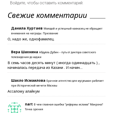
Войдите, чтобы оставить комментарий:
Свежие комментарии
Данила Хуртаев
Молодой и успешный кавказец не обращает
внимания на награды. Призвание
О, надо же, однофамилец.
Вера Шахнина
Абдулла Дубин – путь от диктора советского
телевидения до хаджи
В семь часов десять минут ( иногда одиннадцать ) ,
начиналась передача из Казани . И начин…
Шахло Исмаилова
Брачное агентство для мусульман работает
при Исторической мечети Москвы
Ассалому алайкум
nart
В чем главная ошибка “реформы ислама” Макрона?
Точка зрения