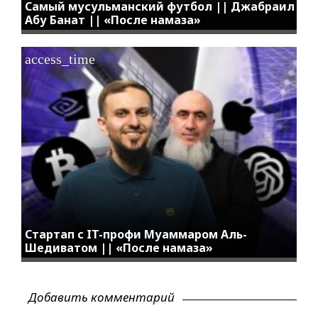
Самый мусульманский футбол || Джабраил
Абу Банат || «После намаза»
access_time
Стартап с IT-профи Муаммаром Аль-
Шедиватом || «После намаза»
Добавить комментарий