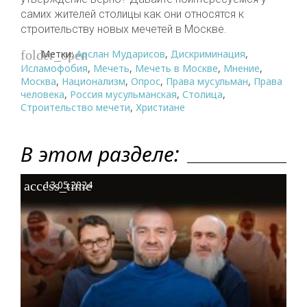
самих жителей столицы как они относятся к
строительству новых мечетей в Москве.
Метки:
Арслан Мударисов
,
Дискриминация
,
folder_open
Исламофобия
,
Мечеть
,
Мечеть в Москве
,
Мнение
,
Москва
,
Национализм
,
Опрос
,
Права мусульман
,
Права
человека
,
Россия мусульманская
,
Столица
,
Строительство мечети
,
Христиане
В этом разделе:
access_time
13.05.2024